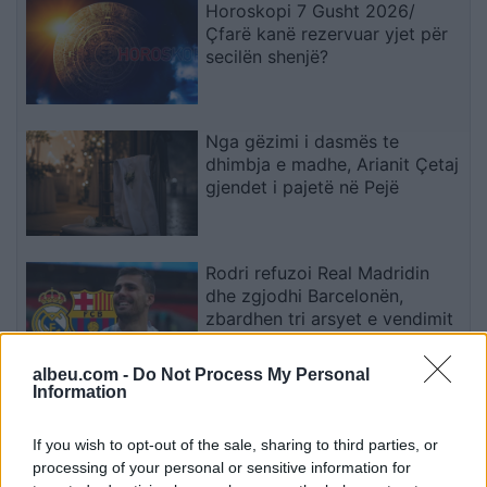
Horoskopi 7 Gusht 2026/
Çfarë kanë rezervuar yjet për
secilën shenjë?
Nga gëzimi i dasmës te
dhimbja e madhe, Arianit Çetaj
gjendet i pajetë në Pejë
Rodri refuzoi Real Madridin
dhe zgjodhi Barcelonën,
zbardhen tri arsyet e vendimit
albeu.com -
Do Not Process My Personal
Information
Arsenali heq dorë nga Vinicius
Jr., synon me vendosmëri
If you wish to opt-out of the sale, sharing to third parties, or
sulmuesin e Evertonit
processing of your personal or sensitive information for