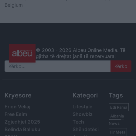
Belgium
© 2003 -
2026 Albeu Online Media. Të
gjitha të drejtat janë të rezervuara!
Search
Kryesore
Kategori
Tags
Erion Veliaj
Lifestyle
Edi Rama
Free Esim
Showbiz
Albania
Zgjedhjet 2025
Tech
News
Belinda Balluku
Shëndetësi
Ilir Meta