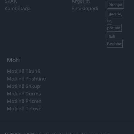
SPAK
Argetim
Piranjat
Kombëtarja
Enciklopedi
gazeta,
tv,
portale
Sali
Berisha
Moti
Moti në Tiranë
Moti në Prishtinë
Moti në Shkup
Moti në Durrës
Moti në Prizren
Moti në Tetovë