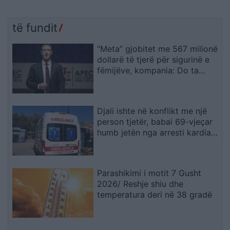
të fundit
“Meta” gjobitet me 567 milionë
dollarë të tjerë për sigurinë e
fëmijëve, kompania: Do ta
apelojmë
Djali ishte në konflikt me një
person tjetër, babai 69-vjeçar
humb jetën nga arresti kardiak
(EMRI)
Parashikimi i motit 7 Gusht
2026/ Reshje shiu dhe
temperatura deri në 38 gradë