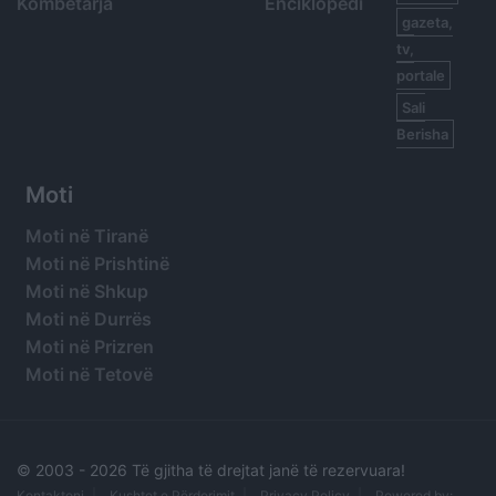
Kombëtarja
Enciklopedi
gazeta,
tv,
portale
Sali
Berisha
Moti
Moti në Tiranë
Moti në Prishtinë
Moti në Shkup
Moti në Durrës
Moti në Prizren
Moti në Tetovë
© 2003 -
2026 Të gjitha të drejtat janë të rezervuara!
Kontaktoni
Kushtet e Përdorimit
Privacy Policy
Powered by: