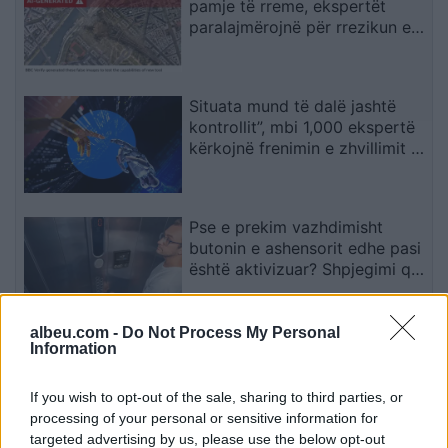
pamje të rreme, ekspertët
paralajmërojnë për rrezikun e
dezinformimit
Situata mund të dalë jashtë
kontrollit”, mbi 1,000 ekspertë
kërkojnë frenimin e zhvillimit të
IA-së
Pse e prekim vazhdimisht
butonin e ashensorit edhe pasi
është aktivizuar? Shpjegimi që
jep psikologjia
albeu.com -
Do Not Process My Personal
A lejohet vetura e kaltër të
Information
kthehet majtas? Detaji që çon
shumicën në gabim
If you wish to opt-out of the sale, sharing to third parties, or
processing of your personal or sensitive information for
targeted advertising by us, please use the below opt-out