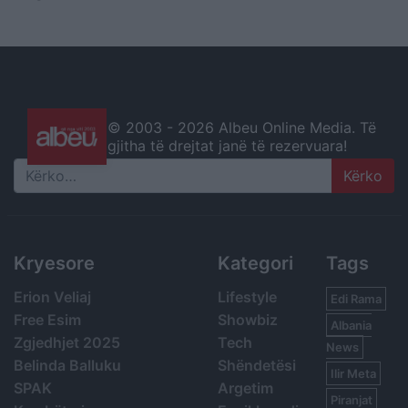
© 2003 -
2026 Albeu Online Media. Të
gjitha të drejtat janë të rezervuara!
Search
Kryesore
Kategori
Tags
Erion Veliaj
Lifestyle
Edi Rama
Free Esim
Showbiz
Albania
Zgjedhjet 2025
Tech
News
Belinda Balluku
Shëndetësi
Ilir Meta
SPAK
Argetim
Piranjat