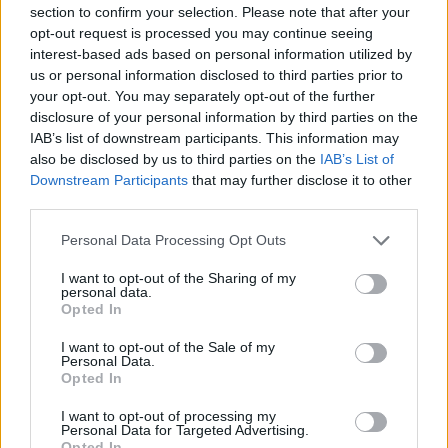
section to confirm your selection. Please note that after your
opt-out request is processed you may continue seeing
interest-based ads based on personal information utilized by
us or personal information disclosed to third parties prior to
your opt-out. You may separately opt-out of the further
disclosure of your personal information by third parties on the
IAB’s list of downstream participants. This information may
also be disclosed by us to third parties on the
IAB’s List of
Downstream Participants
that may further disclose it to other
third parties.
Personal Data Processing Opt Outs
I want to opt-out of the Sharing of my
personal data.
Opted In
I want to opt-out of the Sale of my
Personal Data.
Opted In
Esim for Global
|
Esim for Europe
|
Esim for Caribbean
|
Esim for USA
|
Esim for Italy
|
Esim for Spain
|
Esim
I want to opt-out of processing my
for Turkey
|
Esim for Germany
|
Esim for Greece
|
Esim
Personal Data for Targeted Advertising.
Opted In