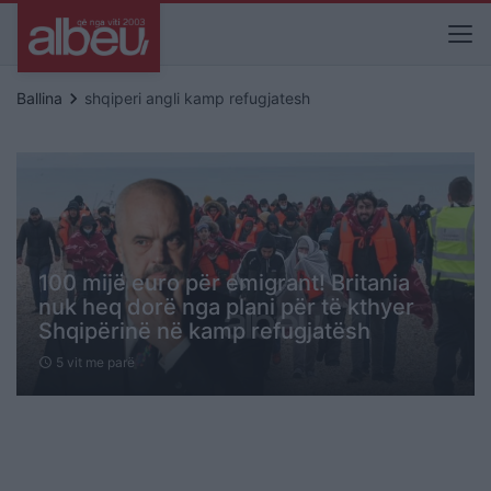
keyboard_arrow_right
Ballina
shqiperi angli kamp refugjatesh
100 mijë euro për emigrant! Britania
nuk heq dorë nga plani për të kthyer
Shqipërinë në kamp refugjatësh
5 vit me parë
schedule