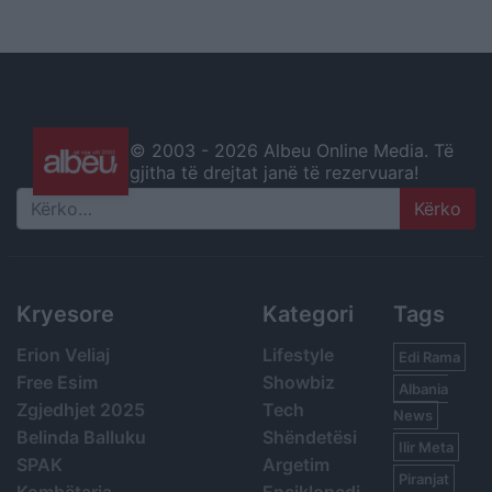
© 2003 -
2026 Albeu Online Media. Të
gjitha të drejtat janë të rezervuara!
Search
Kryesore
Kategori
Tags
Erion Veliaj
Lifestyle
Edi Rama
Free Esim
Showbiz
Albania
Zgjedhjet 2025
Tech
News
Belinda Balluku
Shëndetësi
Ilir Meta
SPAK
Argetim
Piranjat