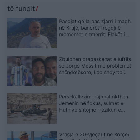
të fundit
Pasojat që la pas zjarri i madh
në Krujë, banorët tregojnë
momentet e tmerrit: Flakët i
kemi mbajtur vetë nën kontroll,
zjarrfikësja fiku vetëm vatrat e
vogla (VIDEO)
Zbulohen prapaskenat e luftës
së Jorge Messit me problemet
shëndetësore, Leo shqyrtoi
largimin nga Botërori
Përshkallëzimi rajonal rikthen
Jemenin në fokus, sulmet e
Huthive shtojnë rrezikun e
zgjerimit të luftës
Vrasja e 20-vjeçarit në Korçë/