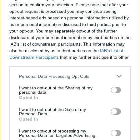
section to confirm your selection. Please note that after your
opt-out request is processed you may continue seeing
interest-based ads based on personal information utilized by
us or personal information disclosed to third parties prior to
your opt-out. You may separately opt-out of the further
disclosure of your personal information by third parties on the
IAB’s list of downstream participants. This information may
also be disclosed by us to third parties on the
IAB’s List of
Downstream Participants
that may further disclose it to other
third parties.
Personal Data Processing Opt Outs
I want to opt-out of the Sharing of my
personal data.
Opted In
I want to opt-out of the Sale of my
Personal Data.
Esim for Global
|
Esim for Europe
|
Esim for Caribbean
Opted In
|
Esim for USA
|
Esim for Italy
|
Esim for Spain
|
Esim
I want to opt-out of processing my
for Turkey
|
Esim for Germany
|
Esim for Greece
|
Esim
Personal Data for Targeted Advertising.