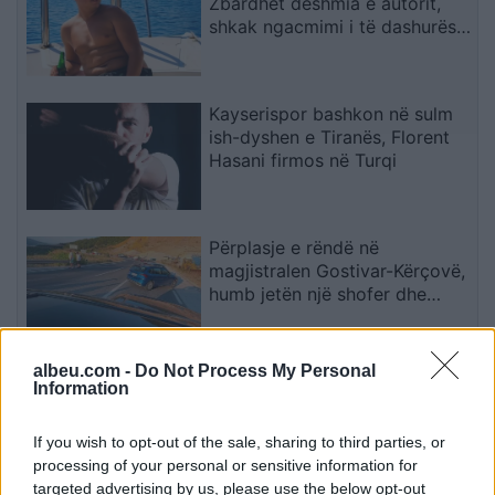
Zbardhet dëshmia e autorit,
shkak ngacmimi i të dashurës
nga viktima
Kayserispor bashkon në sulm
ish-dyshen e Tiranës, Florent
Hasani firmos në Turqi
Përplasje e rëndë në
magjistralen Gostivar-Kërçovë,
humb jetën një shofer dhe
plagoset rëndë një tjetër
albeu.com -
Do Not Process My Personal
Katër klubet e mëdha
Information
europiane në garë për
sulmuesin e Brentfordit, Igor
If you wish to opt-out of the sale, sharing to third parties, or
Thiago
processing of your personal or sensitive information for
targeted advertising by us, please use the below opt-out