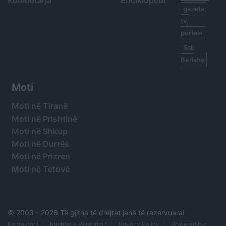
Kombëtarja
Enciklopedi
gazeta,
tv,
portale
Sali
Berisha
Moti
Moti në Tiranë
Moti në Prishtinë
Moti në Shkup
Moti në Durrës
Moti në Prizren
Moti në Tetovë
© 2003 -
2026 Të gjitha të drejtat janë të rezervuara!
Kontaktoni
Kushtet e Përdorimit
Privacy Policy
Powered by: