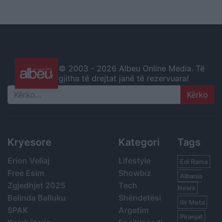
© 2003 -
2026 Albeu Online Media. Të
gjitha të drejtat janë të rezervuara!
Search
Kryesore
Kategori
Tags
Erion Veliaj
Lifestyle
Edi Rama
Free Esim
Showbiz
Albania
Zgjedhjet 2025
Tech
News
Belinda Balluku
Shëndetësi
Ilir Meta
SPAK
Argetim
Piranjat