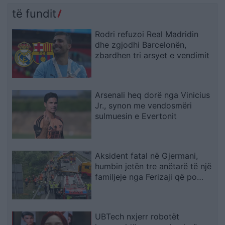
të fundit
Rodri refuzoi Real Madridin
dhe zgjodhi Barcelonën,
zbardhen tri arsyet e vendimit
Arsenali heq dorë nga Vinicius
Jr., synon me vendosmëri
sulmuesin e Evertonit
Aksident fatal në Gjermani,
humbin jetën tre anëtarë të një
familjeje nga Ferizaji që po
ktheheshin nga Kosova
UBTech nxjerr robotët