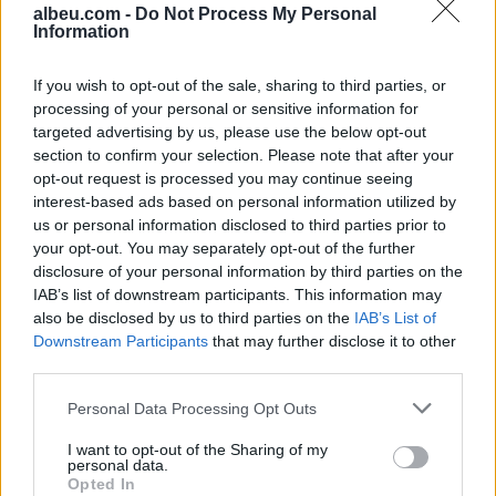
albeu.com -
Do Not Process My Personal
Information
Ndeshja Argjentinë–Egjipt
vendos rekord historik në
Google, kërkimet arrijnë nivele
If you wish to opt-out of the sale, sharing to third parties, or
të papara
processing of your personal or sensitive information for
targeted advertising by us, please use the below opt-out
section to confirm your selection. Please note that after your
Kina zbulon robotë humanoidë
opt-out request is processed you may continue seeing
tepër realistë, të projektuar për
interest-based ads based on personal information utilized by
shoqëri afatgjatë
us or personal information disclosed to third parties prior to
your opt-out. You may separately opt-out of the further
disclosure of your personal information by third parties on the
IAB’s list of downstream participants. This information may
also be disclosed by us to third parties on the
IAB’s List of
Downstream Participants
that may further disclose it to other
third parties.
Personal Data Processing Opt Outs
I want to opt-out of the Sharing of my
personal data.
Opted In