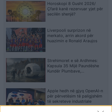
Horoskopi 8 Gusht 2026/
Çfarë kanë rezervuar yjet për
secilën shenjë?
Liverpooli surprizon në
merkato, arrin akord për
huazimin e Ronald Araujos
Strehimoret e së Ardhmes:
Kapsula 35 Mijë Paundëshe
Kundër Plumbave,
Shpërthimeve dhe Fatkeqësive
Natyrore
Apple hedh në gjyq OpenAI-n
për përvetësim të paligjshëm
të sekreteve industriale