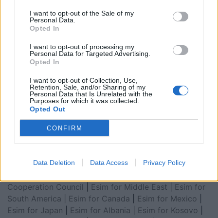
I want to opt-out of the Sale of my
Personal Data.
Opted In
I want to opt-out of processing my
Personal Data for Targeted Advertising.
Opted In
I want to opt-out of Collection, Use,
Retention, Sale, and/or Sharing of my
Esim for Global
|
Esim for Europe
|
Esim for Caribbean
Personal Data that Is Unrelated with the
Purposes for which it was collected.
|
Esim for USA
|
Esim for Italy
|
Esim for Spain
|
Esim
Opted Out
for Turkey
|
Esim for Germany
|
Esim for Greece
|
Esim
for Asia
|
Esim for World Cup 2026
|
Esim for Saudi
CONFIRM
Arabia
|
Esim for Egypt
|
Esim for United Arab
Emirates
|
Esim for Balkans
|
Esim for Morocco
|
Esim
Data Deletion
Data Access
Privacy Policy
for China
|
Esim for United Kingdom
|
Esim for Africa
|
Esim for Latin America
|
Esim for GCC Gulf
Cooperation Council
|
Esim for Middle East
|
Esim for
South America
|
Esim for Canada
|
Esim for Mexico
|
Esim for Japan
|
Esim for Albania
|
Esim for Kosovo
|