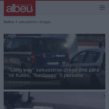
keyboard_arrow_right
Ballina
sekuestrimi i droges
“Long way” sekuestron drogë dhe para
në Kukës, “fundosen” 5 persona
4 vit me parë
schedule