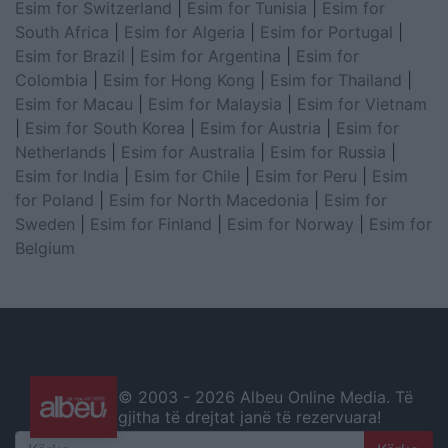
Esim for Switzerland
|
Esim for Tunisia
|
Esim for
South Africa
|
Esim for Algeria
|
Esim for Portugal
|
Esim for Brazil
|
Esim for Argentina
|
Esim for
Colombia
|
Esim for Hong Kong
|
Esim for Thailand
|
Esim for Macau
|
Esim for Malaysia
|
Esim for Vietnam
|
Esim for South Korea
|
Esim for Austria
|
Esim for
Netherlands
|
Esim for Australia
|
Esim for Russia
|
Esim for India
|
Esim for Chile
|
Esim for Peru
|
Esim
for Poland
|
Esim for North Macedonia
|
Esim for
Sweden
|
Esim for Finland
|
Esim for Norway
|
Esim for
Belgium
© 2003 -
2026 Albeu Online Media. Të
gjitha të drejtat janë të rezervuara!