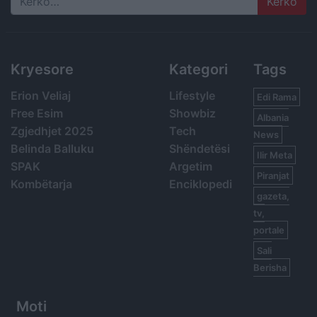
Search
Kryesore
Kategori
Tags
Erion Veliaj
Lifestyle
Edi Rama
Free Esim
Showbiz
Albania
Zgjedhjet 2025
Tech
News
Belinda Balluku
Shëndetësi
Ilir Meta
SPAK
Argetim
Piranjat
Kombëtarja
Enciklopedi
gazeta,
tv,
portale
Sali
Berisha
Moti