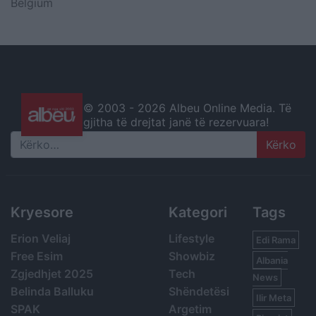
Belgium
© 2003 -
2026 Albeu Online Media. Të
gjitha të drejtat janë të rezervuara!
Search
Kryesore
Kategori
Tags
Erion Veliaj
Lifestyle
Edi Rama
Free Esim
Showbiz
Albania
Zgjedhjet 2025
Tech
News
Belinda Balluku
Shëndetësi
Ilir Meta
SPAK
Argetim