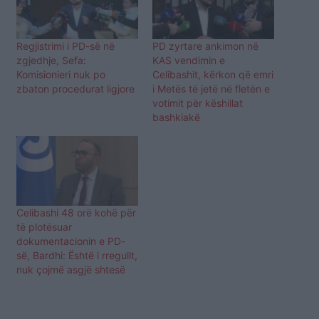
Regjistrimi i PD-së në
PD zyrtare ankimon në
zgjedhje, Sefa:
KAS vendimin e
Komisionieri nuk po
Celibashit, kërkon që emri
zbaton procedurat ligjore
i Metës të jetë në fletën e
votimit për këshillat
bashkiakë
Celibashi 48 orë kohë për
të plotësuar
dokumentacionin e PD-
së, Bardhi: Është i rregullt,
nuk çojmë asgjë shtesë