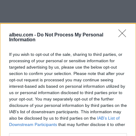
albeu.com -
Do Not Process My Personal
Information
If you wish to opt-out of the sale, sharing to third parties, or
processing of your personal or sensitive information for
targeted advertising by us, please use the below opt-out
section to confirm your selection. Please note that after your
opt-out request is processed you may continue seeing
Shtuar
më
11.03.2023 15:06
interest-based ads based on personal information utilized by
us or personal information disclosed to third parties prior to
Tags:
Saga me regjistrimin e PD-së në zgjedhje
your opt-out. You may separately opt-out of the further
disclosure of your personal information by third parties on the
IAB’s list of downstream participants. This information may
also be disclosed by us to third parties on the
IAB’s List of
Downstream Participants
that may further disclose it to other
third parties.