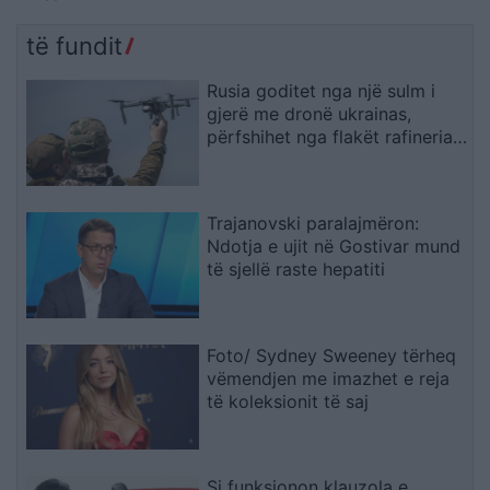
përkrahë objektivat e
fytyrë dhe humbi punën si
Trump për NATO-n dhe
modele
të fundit
sigurinë
Rusia goditet nga një sulm i
gjerë me dronë ukrainas,
përfshihet nga flakët rafineria
dhe plagosen 5 persona
Trajanovski paralajmëron:
Ndotja e ujit në Gostivar mund
të sjellë raste hepatiti
Foto/ Sydney Sweeney tërheq
vëmendjen me imazhet e reja
të koleksionit të saj
Si funksionon klauzola e