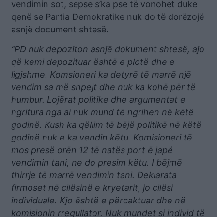
vendimin sot, sepse s’ka pse të vonohet duke
qenë se Partia Demokratike nuk do të dorëzojë
asnjë document shtesë.
“PD nuk depoziton asnjë dokument shtesë, ajo
që kemi depozituar është e plotë dhe e
ligjshme. Komsioneri ka detyrë të marrë një
vendim sa më shpejt dhe nuk ka kohë për të
humbur. Lojërat politike dhe argumentat e
ngritura nga ai nuk mund të ngrihen në këtë
godinë. Kush ka qëllim të bëjë politikë në këtë
godinë nuk e ka vendin këtu. Komisioneri të
mos presë orën 12 të natës port ë japë
vendimin tani, ne do presim këtu. I bëjmë
thirrje të marrë vendimin tani. Deklarata
firmoset në cilësinë e kryetarit, jo cilësi
individuale. Kjo është e përcaktuar dhe në
komisionin rregullator. Nuk mundet si individ të