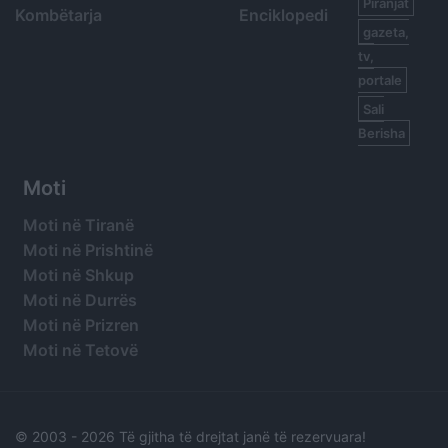
Piranjat
Kombëtarja
Enciklopedi
gazeta,
tv,
portale
Sali
Berisha
Moti
Moti në Tiranë
Moti në Prishtinë
Moti në Shkup
Moti në Durrës
Moti në Prizren
Moti në Tetovë
© 2003 -
2026 Të gjitha të drejtat janë të rezervuara!