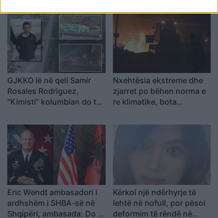
me Gimbo-n
GJKKO lë në qeli Samir
Nxehtësia ekstreme dhe
Rosales Rodriguez,
zjarret po bëhen norma e
“Kimisti” kolumbian do të
re klimatike, bota
vuajë 14 vite burg për
përballet me sinjale alarmi
laboratorin e Frakullës
Eric Wendt ambasadori i
Kërkoi një ndërhyrje të
ardhshëm i SHBA-së në
lehtë në nofull, por pësoi
Shqipëri, ambasada: Do të
deformim të rëndë në