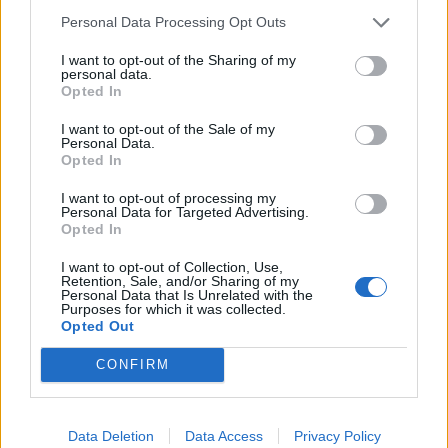
Personal Data Processing Opt Outs
I want to opt-out of the Sharing of my
personal data.
Opted In
I want to opt-out of the Sale of my
Personal Data.
Rusia goditet nga një
Je mysafir, kthehu në
Opted In
sulm i gjerë me dronë
Shqipëri”/ Gazetari grek
ukrainas, përfshihet nga
me origjinë shqiptare
I want to opt-out of processing my
Personal Data for Targeted Advertising.
flakët rafineria dhe
përballet me sulm racist
Opted In
plagosen 5 persona
pas paralajmërimit për
rikthimin e ideologjisë së
I want to opt-out of Collection, Use,
Retention, Sale, and/or Sharing of my
Agimit të Artë
Personal Data that Is Unrelated with the
Purposes for which it was collected.
Opted Out
CONFIRM
Adelina Ismaili rikthehet
Aksident i rëndë në Papër,
me projekt të ri/ Zbulon
makina godet trasenë
bashkëpunimin surprizë
anësore të rrugës
Data Deletion
Data Access
Privacy Policy