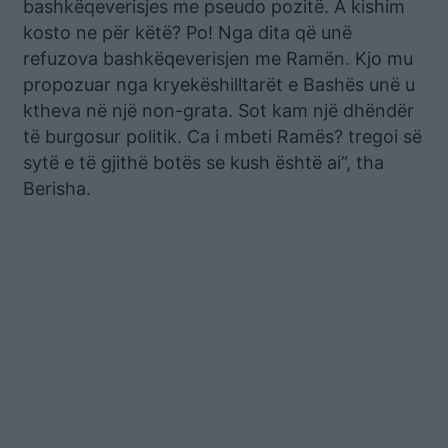
bashkëqeverisjes me pseudo pozitë. A kishim
kosto ne për këtë? Po! Nga dita që unë
refuzova bashkëqeverisjen me Ramën. Kjo mu
propozuar nga kryekëshilltarët e Bashës unë u
ktheva në një non-grata. Sot kam një dhëndër
të burgosur politik. Ca i mbeti Ramës? tregoi së
sytë e të gjithë botës se kush është ai”, tha
Berisha.