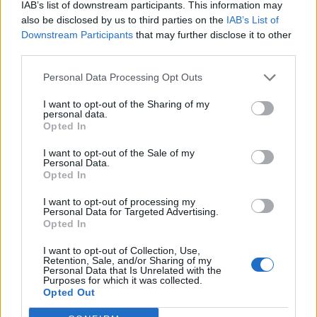
IAB’s list of downstream participants. This information may
me Kinën
also be disclosed by us to third parties on the
IAB’s List of
Downstream Participants
that may further disclose it to other
third parties.
Berisha kundër reformës
Shpërthen Etna,
Personal Data Processing Opt Outs
territoriale: Po përdoret si
pezullohen mbërritjet në
I want to opt-out of the Sharing of my
instrument për
aeroportin e Katanias për
personal data.
shpopullimin e Shqipërisë
shkak të hirit vullkanik
Opted In
I want to opt-out of the Sale of my
Personal Data.
Opted In
I want to opt-out of processing my
Personal Data for Targeted Advertising.
Opted In
Berisha sulmon Ramën
Vala e të nxehtit çon
I want to opt-out of Collection, Use,
dhe Ballukun: 83
termometrin në 41°C,
Retention, Sale, and/or Sharing of my
mandatet po përdoren si
Osmani zbulon zonat me
Personal Data that Is Unrelated with the
Purposes for which it was collected.
mburojë për aferat
temperaturat më të larta
Opted Out
kriminale