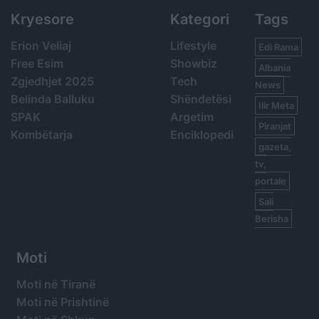
Kryesore
Kategori
Tags
Erion Veliaj
Lifestyle
Edi Rama
Free Esim
Showbiz
Albania
Zgjedhjet 2025
Tech
News
Belinda Balluku
Shëndetësi
Ilir Meta
SPAK
Argetim
Piranjat
Kombëtarja
Enciklopedi
gazeta,
tv,
portale
Sali
Berisha
Moti
Moti në Tiranë
Moti në Prishtinë