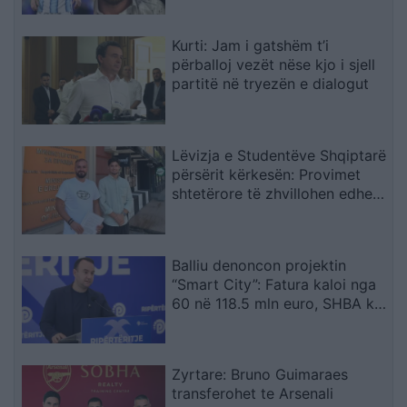
Kurti: Jam i gatshëm t’i
përballoj vezët nëse kjo i sjell
partitë në tryezën e dialogut
Lëvizja e Studentëve Shqiptarë
përsërit kërkesën: Provimet
shtetërore të zhvillohen edhe
në gjuhën shqipe
Balliu denoncon projektin
“Smart City”: Fatura kaloi nga
60 në 118.5 mln euro, SHBA ka
ngritur shqetësime për Presight
AI dhe lidhjet e dyshuara me
Kinën
Zyrtare: Bruno Guimaraes
transferohet te Arsenali