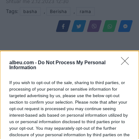
Shtuar
më
2.12.2023 12:30
Tags:
,
,
basha
Berisha
rama
albeu.com -
Do Not Process My Personal
Information
If you wish to opt-out of the sale, sharing to third parties, or
processing of your personal or sensitive information for
targeted advertising by us, please use the below opt-out
Përplasja Madrid-Romë
Balliu denoncon projektin
section to confirm your selection. Please note that after your
për emigrantët në Ceuta,
“Smart City”: Fatura kaloi
opt-out request is processed you may continue seeing
kontrollet kufitare
nga 60 në 118.5 mln euro,
interest-based ads based on personal information utilized by
us or personal information disclosed to third parties prior to
pezullojnë përkohësisht
SHBA ka ngritur
your opt-out. You may separately opt-out of the further
Shengenin
shqetësime për Presight
disclosure of your personal information by third parties on the
AI dhe lidhjet e dyshuara