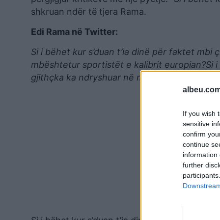
shkruan ndër të tjera Rama.
Edi Rama në Twitter:
Si i bëhet kur s’duan t’ia dinë për faktet mbi
mbështetur sportistët e kalibrit europian?Si i
gjithçka ka ndryshuar në mbështetje të saj? 
albeu.com
If you wish 
sensitive in
confirm you
continue se
information 
further disc
participants
Downstream 