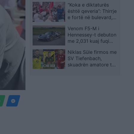
“Koka e diktaturës
të tërë
është qeveria”: Thirrje
e fortë në bulevard,
rrëzimi i Ramës si
Venom F5-M i
mision i protestës
Hennessey-t debuton
me 2,031 kuaj fuqi
dhe kambio manuale
Niklas Süle firmos me
me gjashtë marshe
SV Tiefenbach,
skuadrën amatore të
nivelit të 11-të në
Gjermani
a