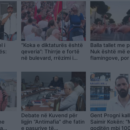
l i
“Koka e diktaturës është
Balla tallet me 
ës:
qeveria”: Thirrje e fortë
Nuk është më e
në bulevard, rrëzimi i
flamingove, por 
l të
Ramës si mision i
protestës
a
Debate në Kuvend për
Gent Progni kal
he
ligjin “Antimafia” dhe fatin
Saimir Kokën: 
ga
e pasurive të
goditën mbi 100