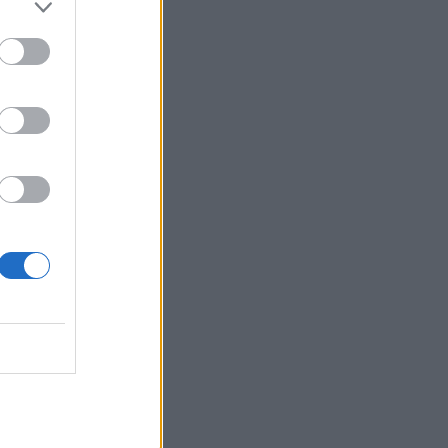
ështetur
Belgium
 ka
ji”, Rama
os fol se