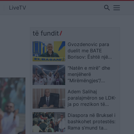
search
LiveTV
të fundit
Gvozdenovic para
duelit me BATE
Borisov: Është një
skuadër me emër, por
“Natën e mirë” dhe
Elbasani do të japë
menjëherë
maksimumin për një
“Mirëmëngjes”/
rezultat pozitiv
Postimi që bëri virale
Adem Salihaj
Anglinë pas triumfit
paralajmëron se LDK-
në Kupën e Botës
ja po rrezikon të
2026
shkojë drejt
Diaspora në Bruksel i
shkatërrimit
bashkohet protestës:
Rama s’mund ta
mashtrojë një popull