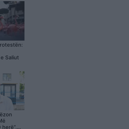
protestën:
e Saliut
lëzon
“Më
 herë”,