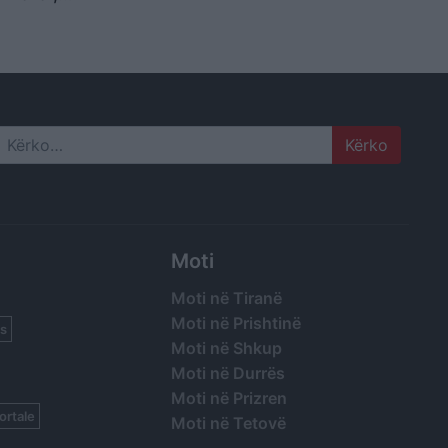
idim nga
 dhunën e
Search
Moti
Moti në Tiranë
Moti në Prishtinë
s
Moti në Shkup
Moti në Durrës
Moti në Prizren
ortale
Moti në Tetovë