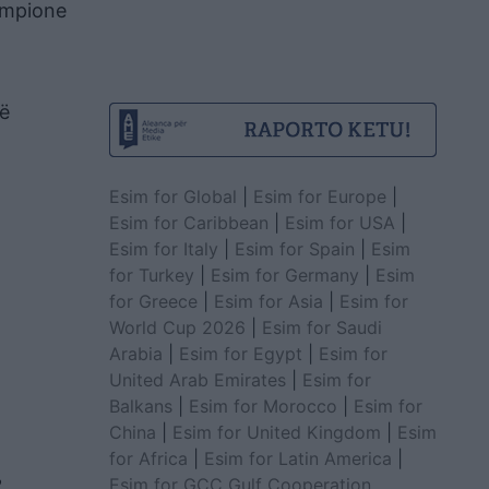
kampione
në
Esim for Global
|
Esim for Europe
|
Esim for Caribbean
|
Esim for USA
|
Esim for Italy
|
Esim for Spain
|
Esim
for Turkey
|
Esim for Germany
|
Esim
for Greece
|
Esim for Asia
|
Esim for
World Cup 2026
|
Esim for Saudi
Arabia
|
Esim for Egypt
|
Esim for
United Arab Emirates
|
Esim for
Balkans
|
Esim for Morocco
|
Esim for
China
|
Esim for United Kingdom
|
Esim
for Africa
|
Esim for Latin America
|
Esim for GCC Gulf Cooperation
,