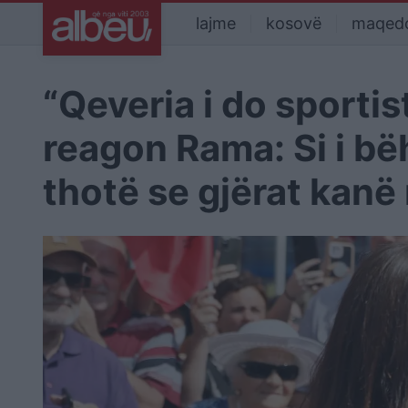
lajme
kosovë
maqed
“Qeveria i do sportis
reagon Rama: Si i bë
thotë se gjërat kanë