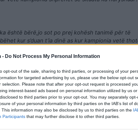
 çka është bërë,jo sot po prej kohësh tanimë për të
 bëhet kur s’duan t’ia dinë as kur kampionia vetë tho
I bëhet si Luiza:Vrapo më shpejt!
/albeu.com
 -
Do Not Process My Personal Information
to opt-out of the sale, sharing to third parties, or processing of your per
formation for targeted advertising by us, please use the below opt-out s
r selection. Please note that after your opt-out request is processed y
eing interest-based ads based on personal information utilized by us or
disclosed to third parties prior to your opt-out. You may separately opt-
losure of your personal information by third parties on the IAB’s list of
. This information may also be disclosed by us to third parties on the
IA
Participants
that may further disclose it to other third parties.