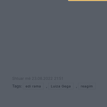
Shtuar
më
23.08.2022 21:51
Tags:
,
,
edi rama
Luiza Gega
reagim