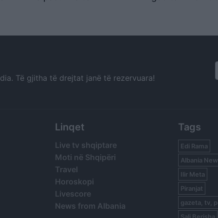
ptar
sekuestruara, ngrihen
akuza për intim
dyshime për rikthimin e
policia dhe për
tyre te të goditurit
2 korrikut
a. Të gjitha të drejtat janë të rezervuara!
Linqet
Tags
Live tv shqiptare
Edi Rama
Moti në Shqipëri
Albania New
Travel
Ilir Meta
Horoskopi
Piranjat
Livescore
gazeta, tv, p
News from Albania
Sali Berisha