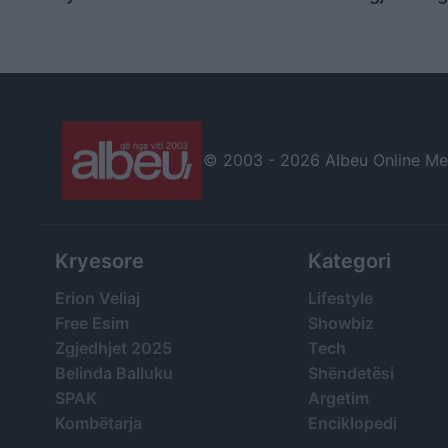
duhet të largohet! Ne nuk
qyteti i njohur shqi
bëjmë shaka!
© 2003 -
2026 Albeu Online Medi
Kryesore
Kategori
Erion Veliaj
Lifestyle
Free Esim
Showbiz
Zgjedhjet 2025
Tech
Belinda Balluku
Shëndetësi
SPAK
Argetim
Kombëtarja
Enciklopedi