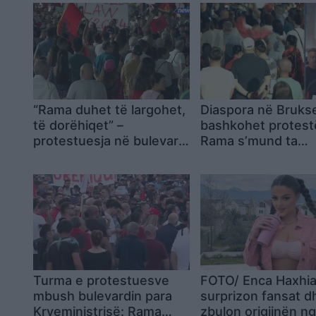
“Rama duhet të largohet,
Diaspora në Brukse
të dorëhiqet” –
bashkohet protest
protestuesja në bulevard:
Rama s’mund ta
Na ka zvarritur me ligjet e
mashtrojë një popul
tij, nuk e duam më
tërë
Turma e protestuesve
FOTO/ Enca Haxhi
mbush bulevardin para
surprizon fansat d
Kryeministrisë: Rama
zbulon origjinën n