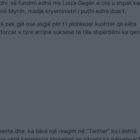
dodhi së fundmi edhe me Luiza Gegën e cila u shpall 
ë Mynih, madje kryeministri i puthi edhe duart.
rë pak gjë ose asgjë për t’i plotësuar kushtet që këta
orcat e tyre arrijnë suksese të tilla shpërblimi ka qe
mente dhe ka bërë një reagim në “Twitter” ku i është
 kur vetë kampionia shprehet se situata ka ndryshuar?