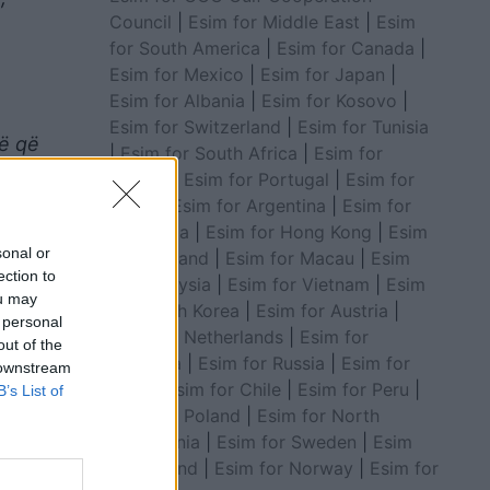
Council
|
Esim for Middle East
|
Esim
for South America
|
Esim for Canada
|
Esim for Mexico
|
Esim for Japan
|
Esim for Albania
|
Esim for Kosovo
|
Esim for Switzerland
|
Esim for Tunisia
të që
|
Esim for South Africa
|
Esim for
Algeria
|
Esim for Portugal
|
Esim for
Brazil
|
Esim for Argentina
|
Esim for
Colombia
|
Esim for Hong Kong
|
Esim
sonal or
for Thailand
|
Esim for Macau
|
Esim
ection to
for Malaysia
|
Esim for Vietnam
|
Esim
ou may
for South Korea
|
Esim for Austria
|
 personal
Esim for Netherlands
|
Esim for
out of the
Australia
|
Esim for Russia
|
Esim for
 downstream
India
|
Esim for Chile
|
Esim for Peru
|
B’s List of
Esim for Poland
|
Esim for North
Macedonia
|
Esim for Sweden
|
Esim
for Finland
|
Esim for Norway
|
Esim for