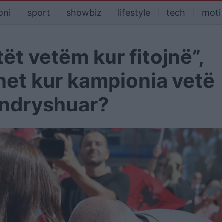
oni
sport
showbiz
lifestyle
tech
moti
tët vetëm kur fitojnë”,
het kur kampionia vetë
 ndryshuar?