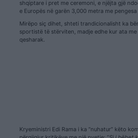
shqiptare i pret me ceremoni, e njëjta gjë n
e Europës në garën 3,000 metra me pengesa n
Mirëpo siç dihet, shteti trandicionalisht ka bë
sportistë të stërviten, madje edhe kur ata me f
qesharak.
Kryeministri Edi Rama i ka “nuhatur” këto ko
përgjigjur kritikëve me një pyetje: “
Si i bëhet