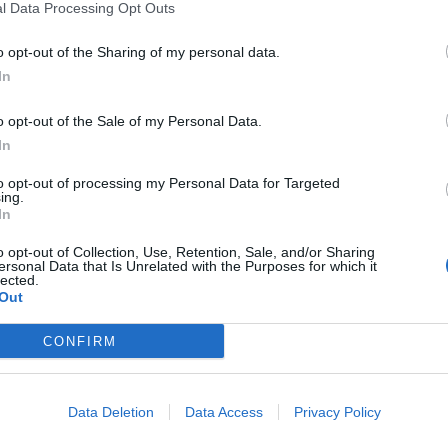
 çka është bërë,jo sot po prej kohësh tanimë për të mb
l Data Processing Opt Outs
’duan t’ia dinë as kur kampionia vetë thotë që gjithçka
iza:Vrapo më shpejt!
o opt-out of the Sharing of my personal data.
In
o opt-out of the Sale of my Personal Data.
In
to opt-out of processing my Personal Data for Targeted
ing.
In
o opt-out of Collection, Use, Retention, Sale, and/or Sharing
ersonal Data that Is Unrelated with the Purposes for which it
lected.
Out
CONFIRM
 Luiza Gegën, Rama: Mexhelisi
“Thonë se jam djalli që të bëri mag
diatik është kthyer në një
batuta me Luiza Gegën: Më mirë m
Data Deletion
Data Access
Privacy Policy
do thonë u shit