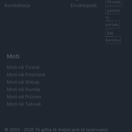
Piranjat
Kombëtarja
Enciklopedi
gazeta,
tv,
portale
Sali
Berisha
Moti
Moti në Tiranë
Moti në Prishtinë
Moti në Shkup
Moti në Durrës
Moti në Prizren
Moti në Tetovë
© 2003 -
2026 Të gjitha të drejtat janë të rezervuara!