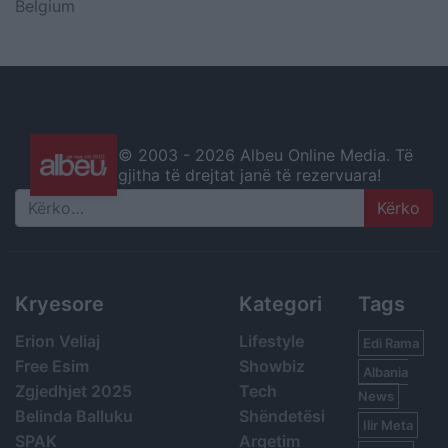
Belgium
© 2003 -
2026 Albeu Online Media. Të
gjitha të drejtat janë të rezervuara!
Search
Kryesore
Kategori
Tags
Erion Veliaj
Lifestyle
Edi Rama
Free Esim
Showbiz
Albania
Zgjedhjet 2025
Tech
News
Belinda Balluku
Shëndetësi
Ilir Meta
SPAK
Argetim