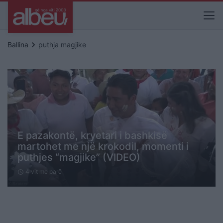
keyboard_arrow_right
Ballina
puthja magjike
E pazakontë, kryetari i bashkisë
martohet me një krokodil, momenti i
puthjes “magjike” (VIDEO)
4 vit me parë
schedule