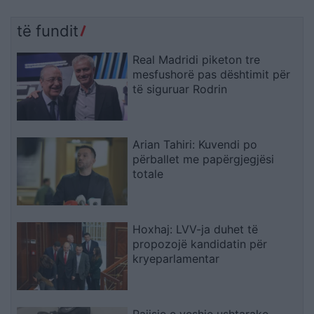
të fundit
Real Madridi piketon tre
mesfushorë pas dështimit për
të siguruar Rodrin
Arian Tahiri: Kuvendi po
përballet me papërgjegjësi
totale
Hoxhaj: LVV-ja duhet të
propozojë kandidatin për
kryeparlamentar
Pajisje e veshje ushtarake