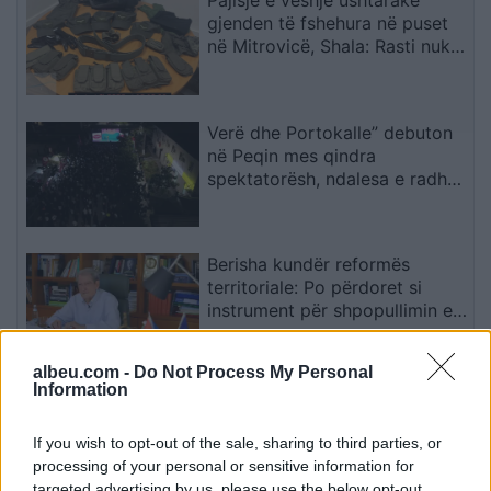
gjenden të fshehura në puset
në Mitrovicë, Shala: Rasti nuk
mund të shihet si incident i
veçuar
Verë dhe Portokalle” debuton
në Peqin mes qindra
spektatorësh, ndalesa e radhës
në Kavajë
Berisha kundër reformës
territoriale: Po përdoret si
instrument për shpopullimin e
Shqipërisë
albeu.com -
Do Not Process My Personal
Information
Shpërthen Etna, pezullohen
mbërritjet në aeroportin e
Katanias për shkak të hirit
If you wish to opt-out of the sale, sharing to third parties, or
vullkanik
processing of your personal or sensitive information for
targeted advertising by us, please use the below opt-out