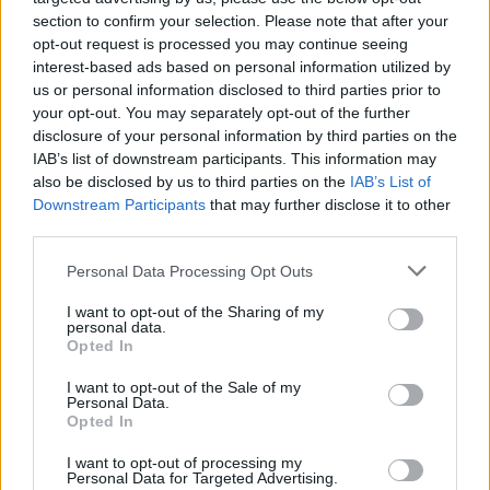
section to confirm your selection. Please note that after your
opt-out request is processed you may continue seeing
interest-based ads based on personal information utilized by
us or personal information disclosed to third parties prior to
your opt-out. You may separately opt-out of the further
disclosure of your personal information by third parties on the
IAB’s list of downstream participants. This information may
also be disclosed by us to third parties on the
IAB’s List of
Downstream Participants
that may further disclose it to other
third parties.
Personal Data Processing Opt Outs
I want to opt-out of the Sharing of my
personal data.
Opted In
I want to opt-out of the Sale of my
Personal Data.
Opted In
Esim for Global
|
Esim for Europe
|
Esim for Caribbean
|
Esim for USA
|
Esim for Italy
|
Esim for Spain
|
Esim
I want to opt-out of processing my
Personal Data for Targeted Advertising.
for Turkey
|
Esim for Germany
|
Esim for Greece
|
Esim