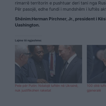
rimarrë territorin e pushtuar deri tani nga R
Për pasojë, edhe fundi i mundshëm i luftës ak
Shënim:Herman Pirchner, Jr., president i Kës
Uashington.
Lajme të ngjashme:
Pele për Putin: Ndalojë luftën në Ukrainë,
100 ditë luf
nuk justifikohen raketat
gjeneralë