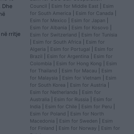
Council
|
Esim for Middle East
|
Esim
. Dhe
for South America
|
Esim for Canada
|
 në
Esim for Mexico
|
Esim for Japan
|
Esim for Albania
|
Esim for Kosovo
|
në rritje
Esim for Switzerland
|
Esim for Tunisia
|
Esim for South Africa
|
Esim for
Algeria
|
Esim for Portugal
|
Esim for
Brazil
|
Esim for Argentina
|
Esim for
Colombia
|
Esim for Hong Kong
|
Esim
for Thailand
|
Esim for Macau
|
Esim
for Malaysia
|
Esim for Vietnam
|
Esim
for South Korea
|
Esim for Austria
|
Esim for Netherlands
|
Esim for
Australia
|
Esim for Russia
|
Esim for
India
|
Esim for Chile
|
Esim for Peru
|
Esim for Poland
|
Esim for North
Macedonia
|
Esim for Sweden
|
Esim
for Finland
|
Esim for Norway
|
Esim for