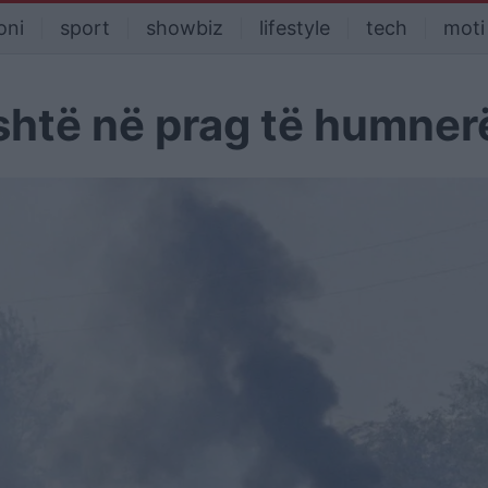
oni
sport
showbiz
lifestyle
tech
moti
është në prag të humner