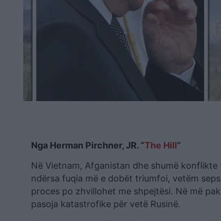
Nga Herman Pirchner, JR. “
The Hill
”
Në Vietnam, Afganistan dhe shumë konflikte t
ndërsa fuqia më e dobët triumfoi, vetëm sepse
proces po zhvillohet me shpejtësi. Në më pak se
pasoja katastrofike për vetë Rusinë.