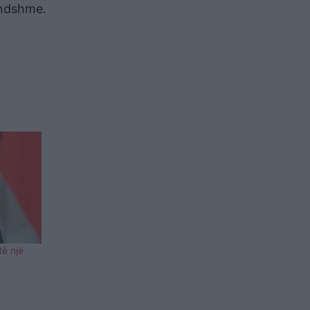
undshme.
ë një