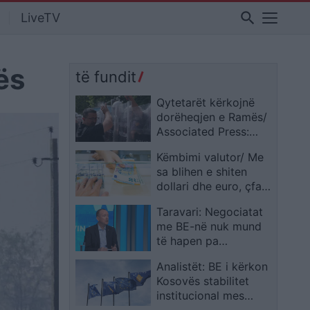
search
LiveTV
ës
të fundit
Qytetarët kërkojnë
dorëheqjen e Ramës/
Associated Press:
Policia përdori gaz
Këmbimi valutor/ Me
lotsjellës dhe spraj,
sa blihen e shiten
protestat kundër
dollari dhe euro, çfarë
qeverisë dhe
ndodh me monedhat
kryeministrit
Taravari: Negociatat
e tjera
me BE-në nuk mund
të hapen pa
ndryshimet
Analistët: BE i kërkon
kushtetuese
Kosovës stabilitet
institucional mes
krizës politike