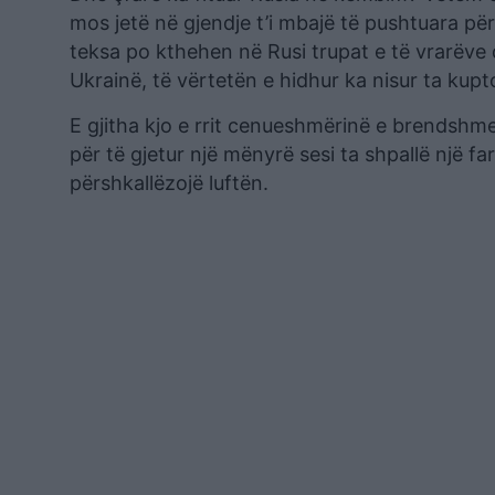
mos jetë në gjendje t’i mbajë të pushtuara pë
teksa po kthehen në Rusi trupat e të vrarëve 
Ukrainë, të vërtetën e hidhur ka nisur ta kupto
E gjitha kjo e rrit cenueshmërinë e brendshme 
për të gjetur një mënyrë sesi ta shpallë një fa
përshkallëzojë luftën.