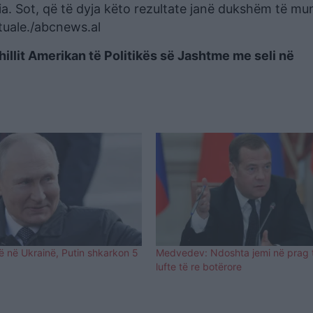
usia. Sot, që të dyja këto rezultate janë dukshëm të m
tuale./abcnews.al
hillit Amerikan të Politikës së Jashtme me seli në
të në Ukrainë, Putin shkarkon 5
Medvedev: Ndoshta jemi në prag t
lufte të re botërore