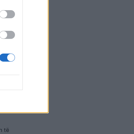
 i lënë
r përtej
strive
asë
vendi
t me
të,
numrit
bjet e
n të