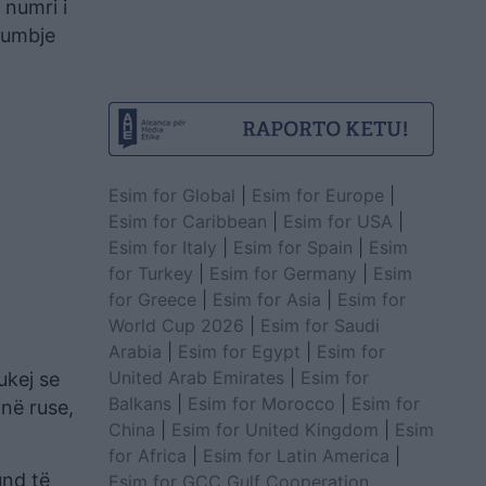
 numri i
 humbje
Esim for Global
|
Esim for Europe
|
Esim for Caribbean
|
Esim for USA
|
Esim for Italy
|
Esim for Spain
|
Esim
for Turkey
|
Esim for Germany
|
Esim
for Greece
|
Esim for Asia
|
Esim for
World Cup 2026
|
Esim for Saudi
Arabia
|
Esim for Egypt
|
Esim for
United Arab Emirates
|
Esim for
ukej se
Balkans
|
Esim for Morocco
|
Esim for
në ruse,
China
|
Esim for United Kingdom
|
Esim
for Africa
|
Esim for Latin America
|
und të
Esim for GCC Gulf Cooperation