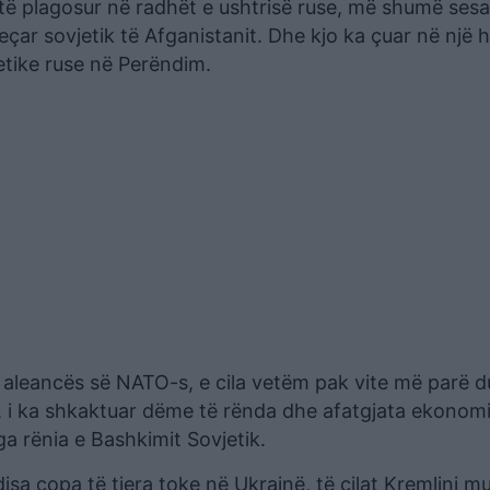
të plagosur në radhët e ushtrisë ruse, më shumë sesa
eçar sovjetik të Afganistanit. Dhe kjo ka çuar në një
jetike ruse në Perëndim.
 e aleancës së NATO-s, e cila vetëm pak vite më parë d
r, i ka shkaktuar dëme të rënda dhe afatgjata ekonomi
ga rënia e Bashkimit Sovjetik.
sa copa të tjera toke në Ukrainë, të cilat Kremlini m