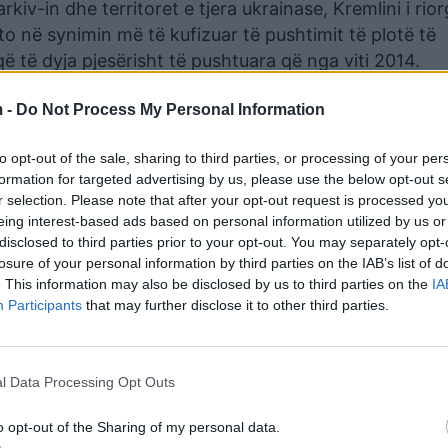
rkiv-in dhe territoret e tjera ukrainase, Kremlini i rio
 ato në synimin më të kufizuar të pushtimit të plotë të
 të dyja pjesërisht të pushtuara që nga viti 2014.
në arritur disa përfitime drejt këtij qëllimi. Por në
 -
Do Not Process My Personal Information
nd të klasifikohet si një dështim strategjik, pasi po vd
ësisht një territor jo-strategjik.
to opt-out of the sale, sharing to third parties, or processing of your per
formation for targeted advertising by us, please use the below opt-out s
eme të tjera. Trupat e përdorura si “mish për top” në
r selection. Please note that after your opt-out request is processed y
proporcionale jo rusë etnikë. Dhe kjo ka shkaktuar n
eing interest-based ads based on personal information utilized by us or
disclosed to third parties prior to your opt-out. You may separately opt-
xitur tensionet mes trupave etnike ruse dhe atyre që 
losure of your personal information by third parties on the IAB’s list of
e Dagestani (kryesisht mysliman).
. This information may also be disclosed by us to third parties on the
IA
Participants
that may further disclose it to other third parties.
dërsa pakënaqësia midis familjeve të tyre paraqet një
oset ai që është ndoshta “basti i keq” dhe më i rreziks
evojshme për rifurnizimin, rreth 20.000 trupa ruse jan
l Data Processing Opt Outs
o.
o opt-out of the Sharing of my personal data.
k kanë aftësinë për të çarë rrethimin apo të luftojnë 