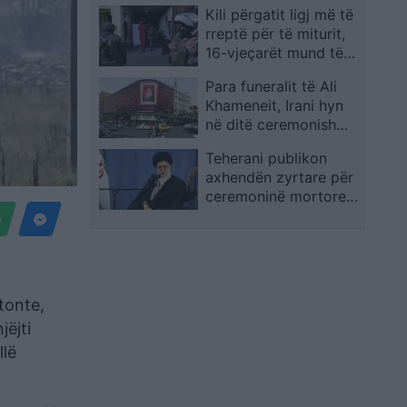
Kili përgatit ligj më të
rreptë për të miturit,
16-vjeçarët mund të
përballen me gjykim si
Para funeralit të Ali
të rritur për krime të
Khameneit, Irani hyn
rënda
në ditë ceremonish
përkujtimore nën
Teherani publikon
masa të forta sigurie
axhendën zyrtare për
dhe mobilizim të gjerë
ceremoninë mortore
qytetar
të Ajatollah Ali
Khameneit,
delegacione nga rreth
100 shtete priten në
funeral
tonte,
jëjti
llë