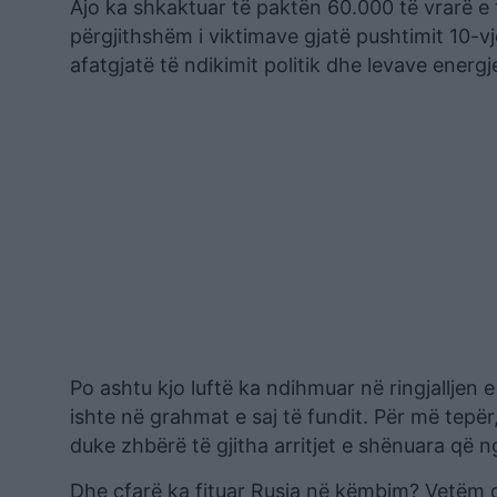
Ajo ka shkaktuar të paktën 60.000 të vrarë e 
përgjithshëm i viktimave gjatë pushtimit 10-vj
afatgjatë të ndikimit politik dhe levave energ
Po ashtu kjo luftë ka ndihmuar në ringjalljen
ishte në grahmat e saj të fundit. Për më tepë
duke zhbërë të gjitha arritjet e shënuara që n
Dhe çfarë ka fituar Rusia në këmbim? Vetëm di