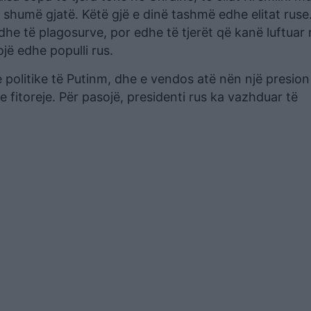
r shumë gjatë. Këtë gjë e dinë tashmë edhe elitat ruse
dhe të plagosurve, por edhe të tjerët që kanë luftuar
jë edhe populli rus.
politike të Putinm, dhe e vendos atë nën një presion 
re fitoreje. Për pasojë, presidenti rus ka vazhduar të