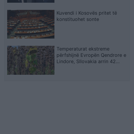
Kuvendi i Kosovës pritet të
konstituohet sonte
Temperaturat ekstreme
përfshijnë Evropën Qendrore e
Lindore, Sllovakia arrin 42
gradë dhe Polonia përballet me
probleme energjetike