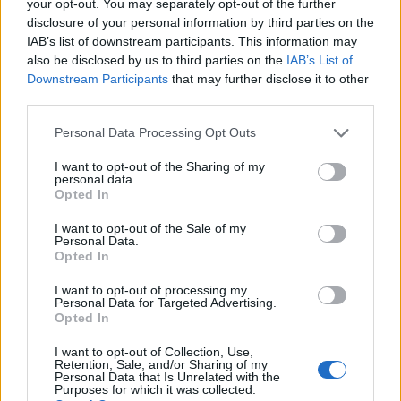
your opt-out. You may separately opt-out of the further
disclosure of your personal information by third parties on the
Shtuar
më
16.11.2022 08:53
IAB’s list of downstream participants. This information may
Tags:
,
,
bashkia e tiranes
gare
ilir
also be disclosed by us to third parties on the
IAB’s List of
Downstream Participants
that may further disclose it to other
,
,
alimehmeti
Partia demokratike
Primaret e
third parties.
PD
Personal Data Processing Opt Outs
I want to opt-out of the Sharing of my
personal data.
Opted In
I want to opt-out of the Sale of my
Personal Data.
Opted In
I want to opt-out of processing my
Personal Data for Targeted Advertising.
Opted In
I want to opt-out of Collection, Use,
Reforma territoriale/
Mediat opozitare ngrenë
Retention, Sale, and/or Sharing of my
Personal Data that Is Unrelated with the
Cërriku hap konsultimet
alarmin për shëndetin e
Purposes for which it was collected.