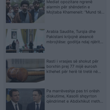
Mediat opozitare ngrenë
alarmin për shëndetin e
Mojtaba Khameneit: “Mund të
ndërrojë jetë në çdo çast
Arabia Saudite, Turqia dhe
Pakistani krijojnë aleancë
mbrojtëse: goditja ndaj njërit
do të quhet sulm ndaj të treve
Rasti i vrasjes së shokut për
borxhin prej 77 mijë eurosh
kthehet për herë të tretë në
rigjykim
Pa marrëveshje pas tri orësh
diskutime, Kasolli shqyrton
qëndrimet e Abdixhikut rreth
mocionit: I krijoi lehtësi LVV-së