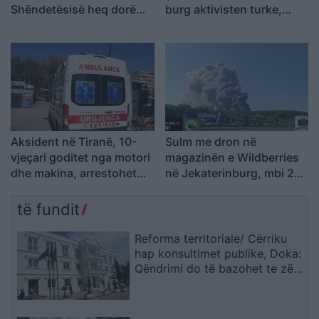
Shëndetësisë heq dorë
burg aktivisten turke,
nga shtetësia shqiptare
Julide Yazici
Aksident në Tiranë, 10-
Sulm me dron në
vjeçari goditet nga motori
magazinën e Wildberries
dhe makina, arrestohet
në Jekaterinburg, mbi 2
27-vjeçari, procedohet
mijë kilometra nga
shoferi që iku
Ukraina
të fundit
Reforma territoriale/ Cërriku
hap konsultimet publike, Doka:
Qëndrimi do të bazohet te zëri
i qytetarëve, jo te përplasjet
politike