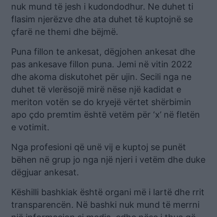
nuk mund të jesh i kudondodhur. Ne duhet ti
flasim njerëzve dhe ata duhet të kuptojnë se
çfarë ne themi dhe bëjmë.
Puna fillon te ankesat, dëgjohen ankesat dhe
pas ankesave fillon puna. Jemi në vitin 2022
dhe akoma diskutohet për ujin. Secili nga ne
duhet të vlerësojë mirë nëse një kadidat e
meriton votën se do kryejë vërtet shërbimin
apo çdo premtim është vetëm për ‘x’ në fletën
e votimit.
Nga profesioni që unë vij e kuptoj se punët
bëhen në grup jo nga një njeri i vetëm dhe duke
dëgjuar ankesat.
Këshilli bashkiak është organi më i lartë dhe rrit
transparencën. Në bashki nuk mund të merrni