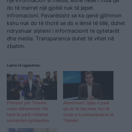
një informacion si media, edhe nëse i thua që
do të merret një gjobë nuk të jepet
infromacioni. Pavarësisht se ka qenë gjithmon
kshu nuk do të thotë se do e lëmë të tillë, duhet
ndryshuar sistemi i informacionit te qytetarët
dhe media. Transparenca duhet të vihet në
zbatim.
Lajme të ngjashme:
Primaret për Tiranën,
Alimehmeti: Gjëja e parë
voton Alimehmeti: Për
që do të bëj nëse hyj në
herë të parë i kthehet
zyrën e kryebashkiakut të
sovraniteti qytetarëve
Tiranës!