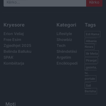
Search
Kryesore
Kategori
Tags
Erion Veliaj
Lifestyle
Edi Rama
Free Esim
Showbiz
Albania
Zgjedhjet 2025
Tech
News
Belinda Balluku
Shëndetësi
Ilir Meta
SPAK
Argetim
Piranjat
Kombëtarja
Enciklopedi
gazeta,
tv,
portale
Sali
Berisha
Moti