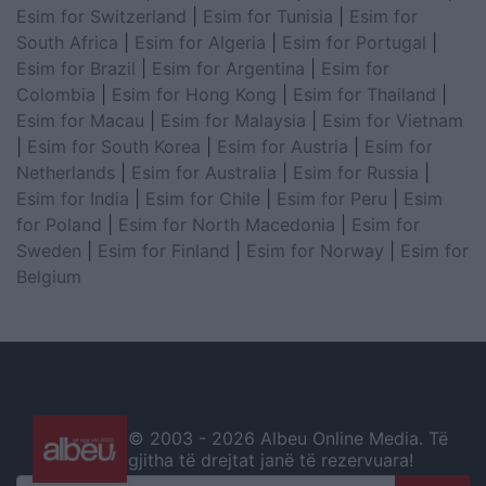
Esim for Switzerland
|
Esim for Tunisia
|
Esim for
South Africa
|
Esim for Algeria
|
Esim for Portugal
|
Esim for Brazil
|
Esim for Argentina
|
Esim for
Colombia
|
Esim for Hong Kong
|
Esim for Thailand
|
Esim for Macau
|
Esim for Malaysia
|
Esim for Vietnam
|
Esim for South Korea
|
Esim for Austria
|
Esim for
Netherlands
|
Esim for Australia
|
Esim for Russia
|
Esim for India
|
Esim for Chile
|
Esim for Peru
|
Esim
for Poland
|
Esim for North Macedonia
|
Esim for
Sweden
|
Esim for Finland
|
Esim for Norway
|
Esim for
Belgium
© 2003 -
2026 Albeu Online Media. Të
gjitha të drejtat janë të rezervuara!