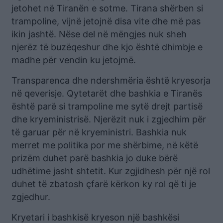
jetohet në Tiranën e sotme. Tirana shërben si
trampoline, vijnë jetojnë disa vite dhe më pas
ikin jashtë. Nëse del në mëngjes nuk sheh
njerëz të buzëqeshur dhe kjo është dhimbje e
madhe për vendin ku jetojmë.
Transparenca dhe ndershmëria është kryesorja
në qeverisje. Qytetarët dhe bashkia e Tiranës
është parë si trampoline me sytë drejt partisë
dhe kryeministrisë. Njerëzit nuk i zgjedhim për
të garuar për në kryeministri. Bashkia nuk
merret me politika por me shërbime, në këtë
prizëm duhet parë bashkia jo duke bërë
udhëtime jasht shtetit. Kur zgjidhesh për një rol
duhet të zbatosh çfarë kërkon ky rol që ti je
zgjedhur.
Kryetari i bashkisë kryeson një bashkësi