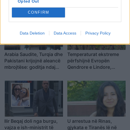
publike, Doka: Qëndrimi
Mojtaba Khameneit:
Opted Out
do të bazohet te zëri i
“Mund të ndërrojë jetë në
CONFIRM
qytetarëve, jo te
çdo çast
përplasjet politike
Data Deletion
Data Access
Privacy Policy
Arabia Saudite, Turqia dhe
Temperaturat ekstreme
Pakistani krijojnë aleancë
përfshijnë Evropën
mbrojtëse: goditja ndaj
Qendrore e Lindore,
njërit do të quhet sulm
Sllovakia arrin 42 gradë
ndaj të treve
dhe Polonia përballet me
probleme energjetike
Ilir Beqaj doli nga burgu,
U arrestua në Rinas,
vajza e ish-ministrit të
gjykata e Tiranës lë në