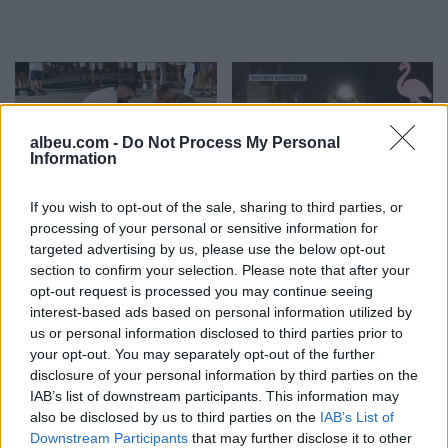
albeu.com -
Do Not Process My Personal
Information
Dita e nëntë e protestës
Protestuesit vijojnë
If you wish to opt-out of the sale, sharing to third parties, or
në Divjakë, banorët djegin
marshimin pa u ndalur:
processing of your personal or sensitive information for
teserat e PS-së dhe
Shqipëria e rinisë, jo e
targeted advertising by us, please use the below opt-out
kundërshtojnë bashkimin
partisë!
section to confirm your selection. Please note that after your
me Lushnjën
opt-out request is processed you may continue seeing
interest-based ads based on personal information utilized by
us or personal information disclosed to third parties prior to
your opt-out. You may separately opt-out of the further
disclosure of your personal information by third parties on the
IAB’s list of downstream participants. This information may
also be disclosed by us to third parties on the
IAB’s List of
Zelensky paralajmëron:
Ditëve shumë të nxehta
Downstream Participants
that may further disclose it to other