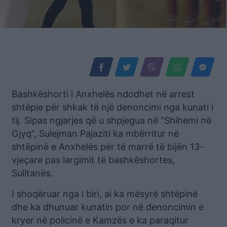
Bashkëshorti i Anxhelës ndodhet në arrest
shtëpie për shkak të një denoncimi nga kunati i
tij. Sipas ngjarjes që u shpjegua në “Shihemi në
Gjyq”, Sulejman Pajaziti ka mbërritur në
shtëpinë e Anxhelës për të marrë të bijën 13-
vjeçare pas largimit të bashkëshortes,
Sulltanës.
I shoqëruar nga i biri, ai ka mësyrë shtëpinë
dhe ka dhunuar kunatin por në denoncimin e
kryer në policinë e Kamzës e ka paraqitur