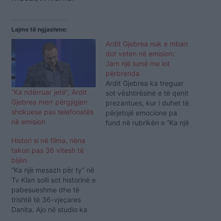
Lajme të ngjashme:
Ardit Gjebrea nuk e mban
dot veten në emision:
Jam një lumë me lot
përbrenda
Ardit Gjebrea ka treguar
“Ka ndërruar jetë”, Ardit
sot vështirësinë e të qenit
Gjebrea merr përgjigjen
prezantues, kur i duhet të
shokuese pas telefonatës
përjetojë emocione pa
në emision
fund në rubrikën e “Ka një
mesazh për ty”.
Histori si në filma, nëna
Moderatori i njohur kishte
takon pas 36 vitesh të
sot një rast të veçantë të
bijën
një motre dhe një vëllai, të
“Ka një mesazh për ty” në
cilët u bashkuan pas 24
Tv Klan solli sot historinë e
vitesh. Besnikja prej…
pabesueshme dhe të
trishtë të 36-vjeçares
Danita. Ajo në studio ka
treguar se kur ishte 17