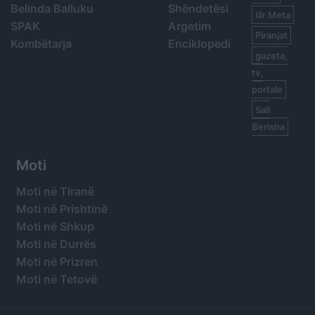
Belinda Balluku
Shëndetësi
Ilir Meta
SPAK
Argetim
Piranjat
Kombëtarja
Enciklopedi
gazeta,
tv,
portale
Sali
Berisha
Moti
Moti në Tiranë
Moti në Prishtinë
Moti në Shkup
Moti në Durrës
Moti në Prizren
Moti në Tetovë