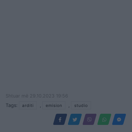
vjeç zbuloi se ishte e
adoptuar. Për një
periudhë të gjatë kohe iu
lut mamasë që e kishte
rritur t’i tregonte të…
Shtuar
më
29.10.2023 19:56
Tags:
,
,
arditi
emision
studio