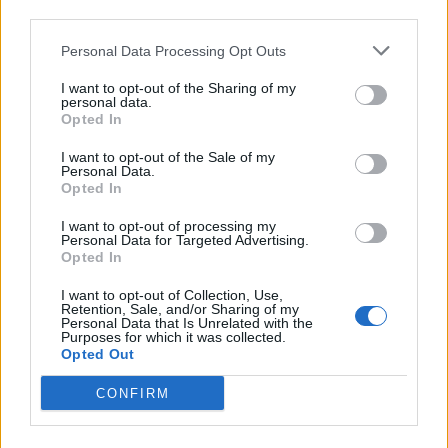
Rusia mund të presë deri
po u vjen fundi?
third parties.
në 50 mijë trupa nga
Meteorologia tregon se
Koreja e Veriut
kur nis rënia e
Personal Data Processing Opt Outs
temperaturave
I want to opt-out of the Sharing of my
personal data.
Opted In
I want to opt-out of the Sale of my
Personal Data.
Opted In
Protestuesit vijojnë
Zjarri në Krujë, Nufi dhe
I want to opt-out of processing my
qëndresën, pas fjalimeve
Lamallari: Forcat po
Personal Data for Targeted Advertising.
nis marshimi në Bulevard:
ndërhyjnë nga toka dhe
Opted In
“Nesër më shumë!”
ajri
I want to opt-out of Collection, Use,
Retention, Sale, and/or Sharing of my
Personal Data that Is Unrelated with the
Purposes for which it was collected.
Opted Out
CONFIRM
Senati konfirmon me
Protesta hyn në ditën e