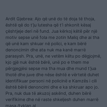
Ardit Gjebrea: Ajo që unë do të doja të thoja,
është që do t’ju lutesha që t’i shkonit kësaj
çështjeje deri në fund. Jua kërkoj këtë për një
motiv sepse unë fola me zotin Maliq dhe ai tha
që unë kam shkuar në polici, e kam bërë
denoncimin dhe ata nuk ma kanë marrë
parasysh. Pra, unë, ne vetëm këtu po dëgjojmë,
kjo gjë nuk është bërë, unë po e them me
përgjegjësi sepse ma tha mua dhe mund t’jua
thotë dhe juve dhe nëse është e vërtetë duhet
identifikuar personi në policinë e Kamzës i cili
është bërë denoncimi dhe e ka shkruar apo jo.
Pra, nuk dua të akuzoj askënd, duhen bërë
verifikime dhe në raste shkeljesh duhen marrë
masa./tvklan.al