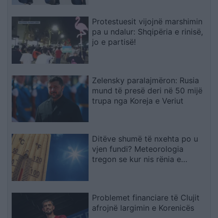
Protestuesit vijojnë marshimin
pa u ndalur: Shqipëria e rinisë,
jo e partisë!
Zelensky paralajmëron: Rusia
mund të presë deri në 50 mijë
trupa nga Koreja e Veriut
Ditëve shumë të nxehta po u
vjen fundi? Meteorologia
tregon se kur nis rënia e
temperaturave
Problemet financiare të Clujit
afrojnë largimin e Korenicës