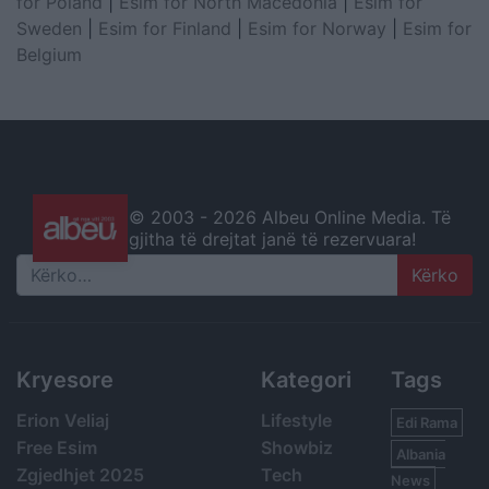
for Poland
|
Esim for North Macedonia
|
Esim for
Sweden
|
Esim for Finland
|
Esim for Norway
|
Esim for
Belgium
© 2003 -
2026 Albeu Online Media. Të
gjitha të drejtat janë të rezervuara!
Search
Kryesore
Kategori
Tags
Erion Veliaj
Lifestyle
Edi Rama
Free Esim
Showbiz
Albania
Zgjedhjet 2025
Tech
News