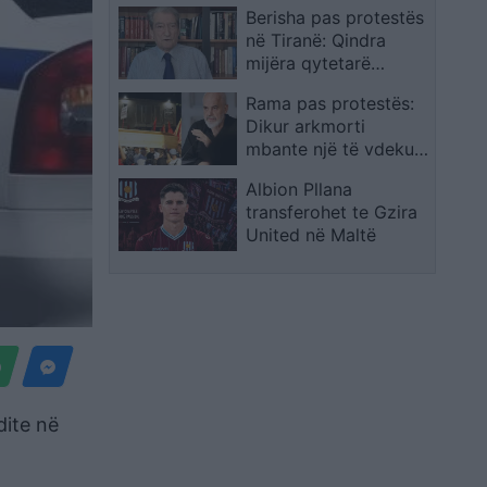
Berisha pas protestës
Island të Nju Jorkut
në Tiranë: Qindra
mijëra qytetarë
rikthyen simbolikisht
Rama pas protestës:
20 Shkurtin dhe
Dikur arkmorti
vulosën fundin politik
mbante një të vdekur,
të Edi Ramës
sot protesta ra në
Albion Pllana
duart e llapaqorrëve,
transferohet te Gzira
ujqve politikë dhe
United në Maltë
çakenjve nga Prishtina
e Tetova
dite në