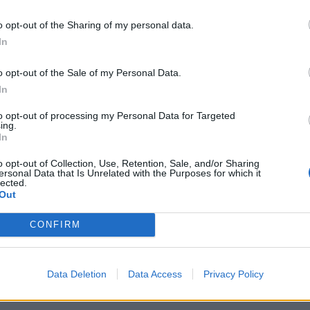
enjëherë pas plagosjes së 43-vjeçarit, kanë futur me nx
o opt-out of the Sharing of my personal data.
et policore e kanë mësuar faktin nga spitali dhe kanë
In
okalizuar mjetin e 35-vjeçarit, por pa rezultat.
o opt-out of the Sale of my Personal Data.
In
to opt-out of processing my Personal Data for Targeted
ing.
In
o opt-out of Collection, Use, Retention, Sale, and/or Sharing
ersonal Data that Is Unrelated with the Purposes for which it
lected.
Out
CONFIRM
qiptar humbi jetën nga korenti,
Tentoi të dërgonte 10 emigrantë 
a sollën të vdekur, mora në
Greqia drejt Italisë, arrestohet në 
 putha (VIDEO)
vjeçari afgan
Data Deletion
Data Access
Privacy Policy