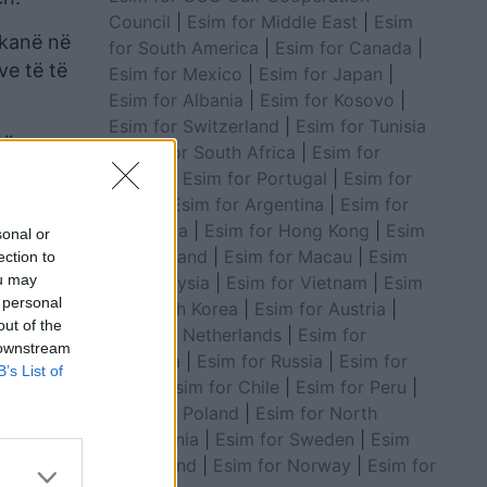
Council
|
Esim for Middle East
|
Esim
 kanë në
for South America
|
Esim for Canada
|
ve të të
Esim for Mexico
|
Esim for Japan
|
Esim for Albania
|
Esim for Kosovo
|
Esim for Switzerland
|
Esim for Tunisia
të
|
Esim for South Africa
|
Esim for
si
Algeria
|
Esim for Portugal
|
Esim for
Brazil
|
Esim for Argentina
|
Esim for
Colombia
|
Esim for Hong Kong
|
Esim
sonal or
for Thailand
|
Esim for Macau
|
Esim
ection to
ou may
for Malaysia
|
Esim for Vietnam
|
Esim
 personal
for South Korea
|
Esim for Austria
|
out of the
Esim for Netherlands
|
Esim for
 downstream
Australia
|
Esim for Russia
|
Esim for
B’s List of
India
|
Esim for Chile
|
Esim for Peru
|
Esim for Poland
|
Esim for North
Macedonia
|
Esim for Sweden
|
Esim
for Finland
|
Esim for Norway
|
Esim for