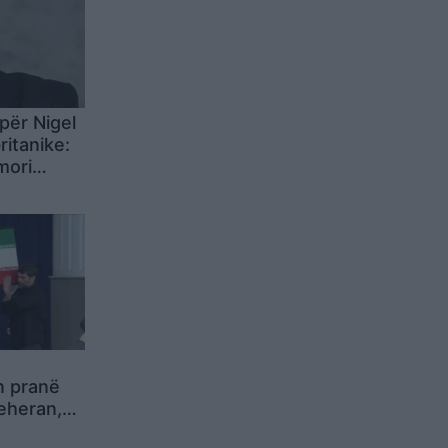
për Nigel
ritanike:
mori
iare nga
 SHBA
n pranë
Teheran,
ungon