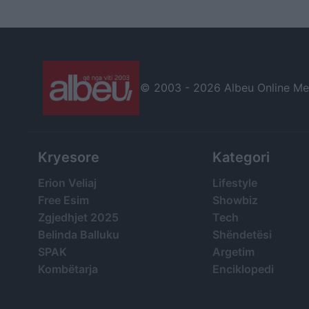
normave dhe u përdor
të diskutimeve
për të trembur qytetarët
© 2003 -
2026 Albeu Online Medi
Kryesore
Kategori
Erion Veliaj
Lifestyle
Free Esim
Showbiz
Zgjedhjet 2025
Tech
Belinda Balluku
Shëndetësi
SPAK
Argetim
Kombëtarja
Enciklopedi