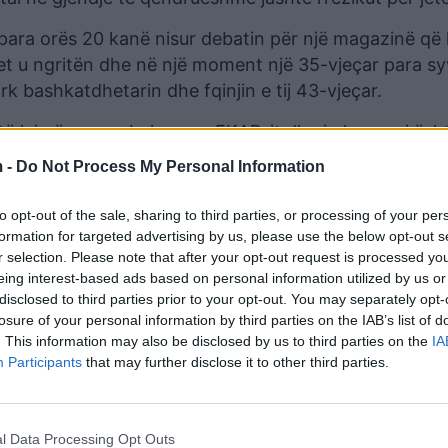
 para orës 20 kanë nisur debatin për një magazinë që
et u ngritën dhe në një moment një 35-vjeçar para sy
rk bashkatdhetarin dhe fqinjin e tij 43-vjeçar.
të lajmëruar ambulanca e EKAB-it dhe i plagosuri ësh
vjeçari u shtrua menjëherë në sallën e operacionit, pa
 -
Do Not Process My Personal Information
 operacioni për shkak të ashpërsisë së dëmtimit.
to opt-out of the sale, sharing to third parties, or processing of your per
formation for targeted advertising by us, please use the below opt-out s
r selection. Please note that after your opt-out request is processed y
eing interest-based ads based on personal information utilized by us or
disclosed to third parties prior to your opt-out. You may separately opt-
losure of your personal information by third parties on the IAB’s list of
. This information may also be disclosed by us to third parties on the
IA
Participants
that may further disclose it to other third parties.
l Data Processing Opt Outs