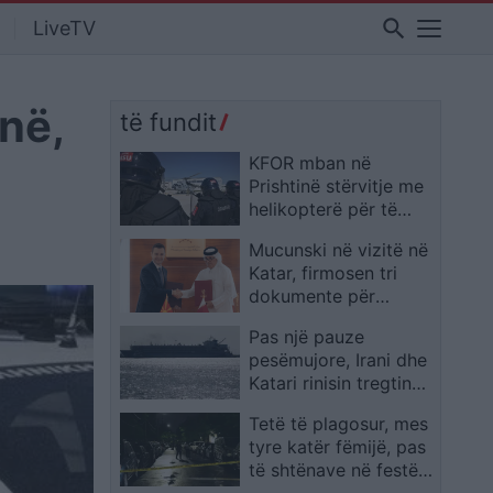
search
LiveTV
inë,
të fundit
KFOR mban në
Prishtinë stërvitje me
helikopterë për të
shtuar gatishmërinë
Mucunski në vizitë në
operacionale
Katar, firmosen tri
dokumente për
lehtësimin e lëvizjes
Pas një pauze
diplomatike dhe
pesëmujore, Irani dhe
forcimin e
Katari rinisin tregtinë
bashkëpunimit
detare mes tyre
Tetë të plagosur, mes
tyre katër fëmijë, pas
të shtënave në festën
e 4 Korrikut në Coney