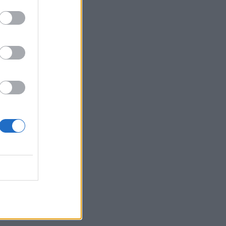
Belgium
itim dy
 kryer
nga
Vlorë 43-