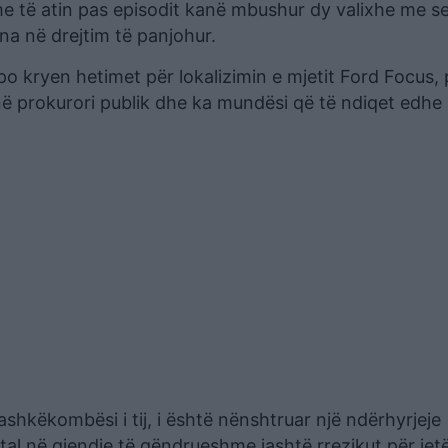
me të atin pas episodit kanë mbushur dy valixhe me s
a në drejtim të panjohur.
, po kryen hetimet për lokalizimin e mjetit Ford Focus,
 në prokurori publik dhe ka mundësi që të ndiqet edhe
ashkëkombësi i tij, i është nënshtruar një ndërhyrjeje
tal në gjendje të qëndrueshme jashtë rrezikut për jet