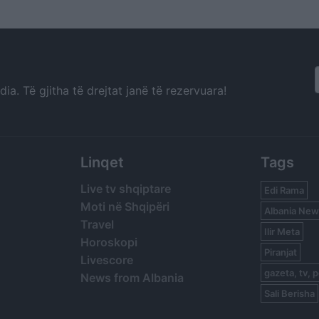
Mojtaba
a. Të gjitha të drejtat janë të rezervuara!
Linqet
Tags
Live tv shqiptare
Edi Rama
Moti në Shqipëri
Albania New
Travel
Ilir Meta
Horoskopi
Piranjat
Livescore
gazeta, tv, p
News from Albania
Sali Berisha