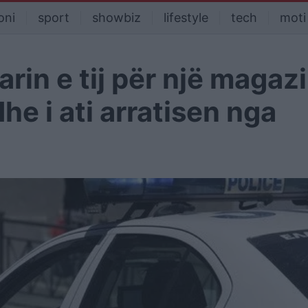
oni
sport
showbiz
lifestyle
tech
moti
rin e tij për një magaz
he i ati arratisen nga