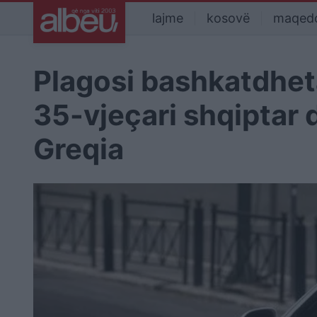
lajme
kosovë
maqed
Plagosi bashkatdheta
35-vjeçari shqiptar d
Greqia