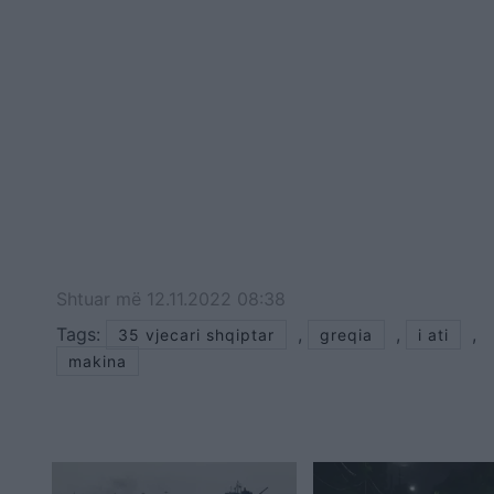
Shtuar
më
12.11.2022 08:38
Tags:
,
,
,
35 vjecari shqiptar
greqia
i ati
makina