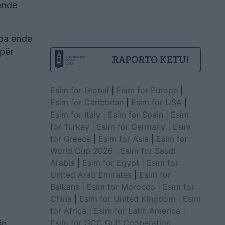
ende
 pa ende
 për
Esim for Global
|
Esim for Europe
|
Esim for Caribbean
|
Esim for USA
|
Esim for Italy
|
Esim for Spain
|
Esim
for Turkey
|
Esim for Germany
|
Esim
for Greece
|
Esim for Asia
|
Esim for
World Cup 2026
|
Esim for Saudi
Arabia
|
Esim for Egypt
|
Esim for
United Arab Emirates
|
Esim for
Balkans
|
Esim for Morocco
|
Esim for
China
|
Esim for United Kingdom
|
Esim
for Africa
|
Esim for Latin America
|
Esim for GCC Gulf Cooperation
ën.