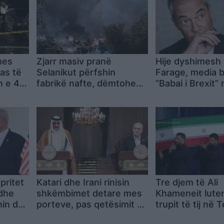
mes
Zjarr masiv pranë
Hije dyshimesh 
pas të
Selanikut përfshin
Farage, media b
n e 4
fabrikë nafte, dëmtohen
“Babai i Brexit” 
Island
shtëpi dhe biznese
përfitime financ
një i dënuar në
pritet
Katari dhe Irani rinisin
Tre djem të Ali
dhe
shkëmbimet detare mes
Khameneit lute
nin dhe
porteve, pas qetësimit të
trupit të tij në 
 krye
situatës në Gjirin Persik
në ceremoni m