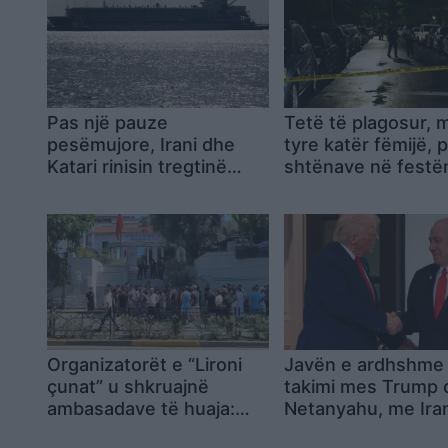
Pas një pauze
Tetë të plagosur, 
pesëmujore, Irani dhe
tyre katër fëmijë, 
Katari rinisin tregtinë
shtënave në festë
detare mes tyre
Korrikut në Coney 
të Nju Jorkut
Organizatorët e “Lironi
Javën e ardhshme 
çunat” u shkruajnë
takimi mes Trump 
ambasadave të huaja:
Netanyahu, me Ira
Forca e policisë ishte tej
Arabinë Saudite në