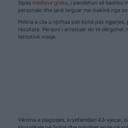
Sipas
mediave greke
, i pandehuri së bashku 
personale dhe janë larguar me makinë nga zon
Policia e cila u njoftua pak kohë pas ngjarjes
rezultate. Personi i arrestuar do të dërgohet
tentativë vrasje.
Viktima e plagosjes, kryefamiljari 43-vjeçar, b
kirurgjikale në Spital dhe ndodhet ende në spi