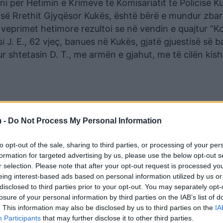
ni për Hetimin e Krimeve të Komisariatit të Policisë K
ë Rrethit Gjyqësor Kukës, është bërë e mundur zbar
 veprimet hetimore rezultoi se në vendin e quajtur “K
asi J. E., 62 vjeç, banues në Kukës, gjatë gjuestisë së 
ur shtetasin D. T., me armën e gjahut, me të cilën kish
 -
Do Not Process My Personal Information
to opt-out of the sale, sharing to third parties, or processing of your per
formation for targeted advertising by us, please use the below opt-out s
r selection. Please note that after your opt-out request is processed y
eing interest-based ads based on personal information utilized by us or
disclosed to third parties prior to your opt-out. You may separately opt-
losure of your personal information by third parties on the IAB’s list of
. This information may also be disclosed by us to third parties on the
IA
ecializuar në Spitalin e Traumës, Tiranë dhe ndodhet
Participants
that may further disclose it to other third parties.