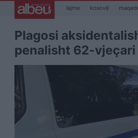
lajme
kosovë
maqed
Plagosi aksidentalis
penalisht 62-vjeçari