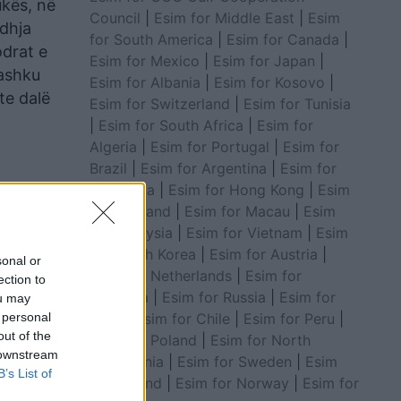
ukës, në
Council
|
Esim for Middle East
|
Esim
dhja
for South America
|
Esim for Canada
|
odrat e
Esim for Mexico
|
Esim for Japan
|
bashku
Esim for Albania
|
Esim for Kosovo
|
te dalë
Esim for Switzerland
|
Esim for Tunisia
|
Esim for South Africa
|
Esim for
Algeria
|
Esim for Portugal
|
Esim for
Brazil
|
Esim for Argentina
|
Esim for
Colombia
|
Esim for Hong Kong
|
Esim
for Thailand
|
Esim for Macau
|
Esim
for Malaysia
|
Esim for Vietnam
|
Esim
for South Korea
|
Esim for Austria
|
sonal or
Esim for Netherlands
|
Esim for
ection to
Australia
|
Esim for Russia
|
Esim for
ou may
India
|
Esim for Chile
|
Esim for Peru
|
 personal
out of the
Esim for Poland
|
Esim for North
 downstream
Macedonia
|
Esim for Sweden
|
Esim
B’s List of
 jashtë
for Finland
|
Esim for Norway
|
Esim for