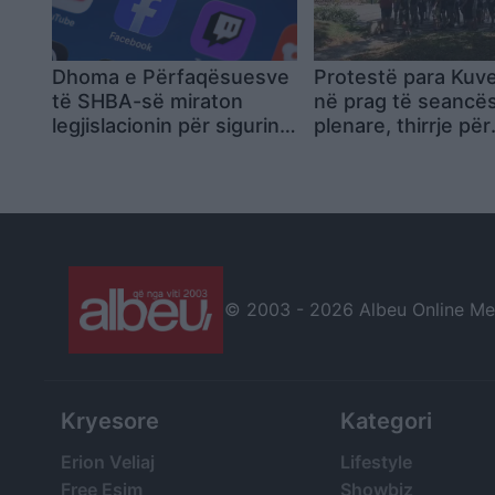
Dhoma e Përfaqësuesve
Protestë para Kuve
të SHBA-së miraton
në prag të seancë
legjislacionin për sigurinë
plenare, thirrje për
online të të rinjve
dorëheqjen e Ram
© 2003 -
2026 Albeu Online Medi
Kryesore
Kategori
Erion Veliaj
Lifestyle
Free Esim
Showbiz