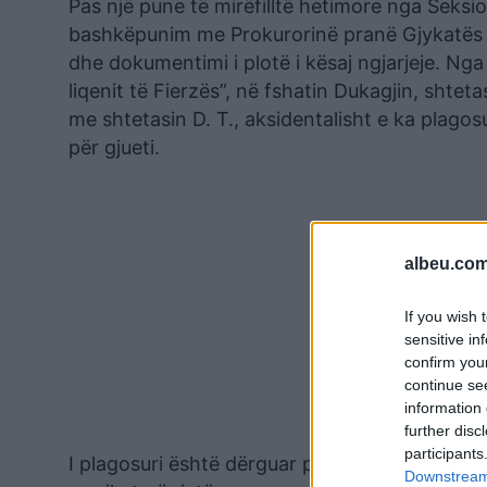
Pas një pune të mirëfilltë hetimore nga Seksio
bashkëpunim me Prokurorinë pranë Gjykatës s
dhe dokumentimi i plotë i kësaj ngjarjeje. Nga
liqenit të Fierzës”, në fshatin Dukagjin, shtet
me shtetasin D. T., aksidentalisht e ka plagos
për gjueti.
albeu.com
If you wish 
sensitive in
confirm you
continue se
information 
further disc
participants
I plagosuri është dërguar për mjekim më të sp
Downstream 