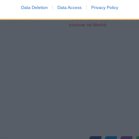
Data Deletion
Data Access
Privacy Policy
për gjah, 38-vjeçari në Përmet
Mijëra paund dhe euro të padekla
entalisht kushëririn
vete, procedohet penalisht shtetas
kosovar në Morinë