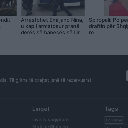
ndit
Arrestohet Emiljano Nina,
Spiropali: Po pë
s
u kap i armatosur pranë
draftin për Shqi
derës së banesës së Ilir
re
ës
Selmanit
a. Të gjitha të drejtat janë të rezervuara!
Linqet
Tags
Live tv shqiptare
Edi Rama
Moti në Shqipëri