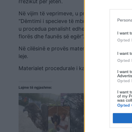
rrezikut për jetën.
Në vijim të veprimeve, u procedua penalisht, 
Persona
“Dëmtimi i specieve të mbrojtura të florës dhe
u procedua penalisht edhe i plagosuri, shtetas
I want t
florës dhe faunës së egër”.
Opted 
Në cilësinë e provës materiale, u sekuestruan t
I want t
leje.
Opted 
Materialet procedurale i kaluan Prokurorisë, 
I want 
Advertis
Opted 
Lajme të ngjashme:
I want t
of my P
was col
Opted 