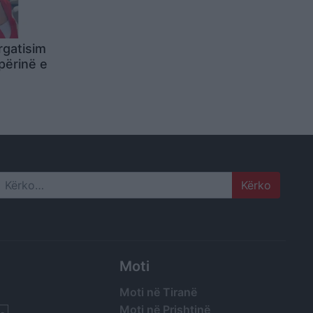
rgatisim
përinë e
Search
Moti
Moti në Tiranë
Moti në Prishtinë