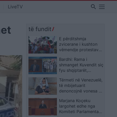
search
LiveTV
het
të fundit
E përditshmja
zvicerane i kushton
vëmendje protestave
në Tiranë: kërkohet
Bardhi: Rama i
largimi i Ramës
shmanget Kuvendit siç
fyu shqiptarët,
dorëheqjen e ka
Tërmeti në Venezuelë,
menduar, por nuk
të mbijetuarit
është i lirë
denoncojnë vonesa në
reagim: U braktisëm
Marjana Koçeku
nën rrënoja
largohet edhe nga
Komiteti Parlamentar
për Stabilizim-