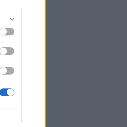
Belgium
dhe
hashtu,
ojtura të
kishin me