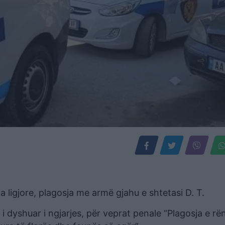
igjore, plagosja me armë gjahu e shtetasi D. T.
i dyshuar i ngjarjes, për veprat penale “Plagosja e r