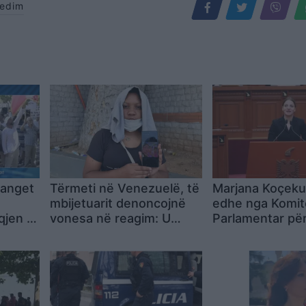
edim
manget
Tërmeti në Venezuelë, të
Marjana Koçeku
mbijetuarit denoncojnë
edhe nga Komit
qjen e
vonesa në reagim: U
Parlamentar pë
uk
braktisëm nën rrënoja
Stabilizim-Asoc
ndarjes nga PS