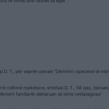
ura të florës dhe faunës së egër”.
si D. T., për veprën penale “Dëmtimi i specieve të mbr
arrë ndihmë mjekësore, shtetasi D. T., 58 vjeç, banues
illimisht familjarët deklaruan së ishte vetëplagosur