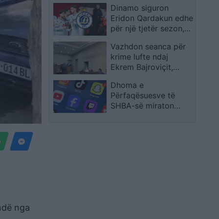
Dinamo siguron
Asociimin pas ndarjes
Eridon Qardakun edhe
nga PS
për një tjetër sezon,
Ilir Daja merr frymë
Vazhdon seanca për
më lirshëm para duelit
krime lufte ndaj
në Conference
Ekrem Bajroviçit,
League
dëshminë e jep Naim
Dhoma e
Elshani
Përfaqësuesve të
SHBA-së miraton
legjislacionin për
sigurinë online të të
rinjve
ëndë nga