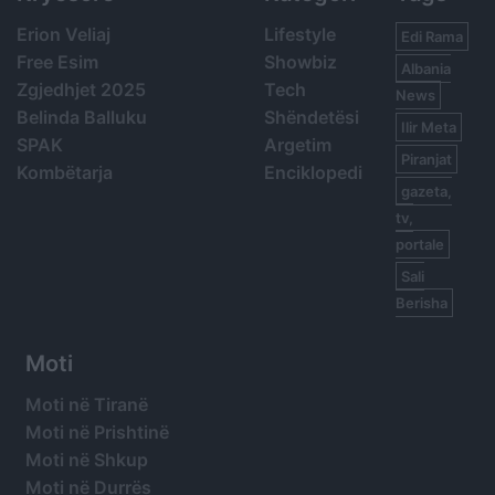
Erion Veliaj
Lifestyle
Edi Rama
Free Esim
Showbiz
Albania
Zgjedhjet 2025
Tech
News
Belinda Balluku
Shëndetësi
Ilir Meta
SPAK
Argetim
Piranjat
Kombëtarja
Enciklopedi
gazeta,
tv,
portale
Sali
Berisha
Moti
Moti në Tiranë
Moti në Prishtinë
Moti në Shkup
Moti në Durrës