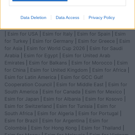
Data Deletion
Data Access
Privacy Policy
Esim for Global
|
Esim for Europe
|
Esim for Caribbean
|
Esim for USA
|
Esim for Italy
|
Esim for Spain
|
Esim
for Turkey
|
Esim for Germany
|
Esim for Greece
|
Esim
for Asia
|
Esim for World Cup 2026
|
Esim for Saudi
Arabia
|
Esim for Egypt
|
Esim for United Arab
Emirates
|
Esim for Balkans
|
Esim for Morocco
|
Esim
for China
|
Esim for United Kingdom
|
Esim for Africa
|
Esim for Latin America
|
Esim for GCC Gulf
Cooperation Council
|
Esim for Middle East
|
Esim for
South America
|
Esim for Canada
|
Esim for Mexico
|
Esim for Japan
|
Esim for Albania
|
Esim for Kosovo
|
Esim for Switzerland
|
Esim for Tunisia
|
Esim for
South Africa
|
Esim for Algeria
|
Esim for Portugal
|
Esim for Brazil
|
Esim for Argentina
|
Esim for
Colombia
|
Esim for Hong Kong
|
Esim for Thailand
|