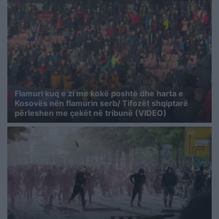
Flamuri kuq e zi me kokë poshtë dhe harta e
Kosovës nën flamurin serb/ Tifozët shqiptarë
përleshen me çekët në tribunë (VIDEO)