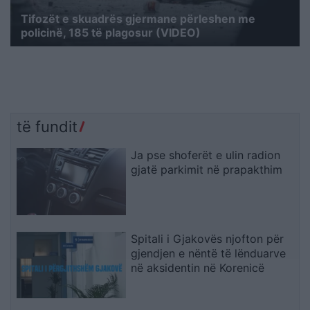
Tifozët e skuadrës gjermane përleshen me
policinë, 185 të plagosur (VIDEO)
të fundit
Ja pse shoferët e ulin radion
gjatë parkimit në prapakthim
Spitali i Gjakovës njofton për
gjendjen e nëntë të lënduarve
në aksidentin në Korenicë