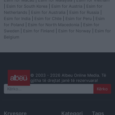
Esim for Macau
|
Esim for Malaysia
|
Esim for Vietnam
|
Esim for South Korea
|
Esim for Austria
|
Esim for
Netherlands
|
Esim for Australia
|
Esim for Russia
|
Esim for India
|
Esim for Chile
|
Esim for Peru
|
Esim
for Poland
|
Esim for North Macedonia
|
Esim for
Sweden
|
Esim for Finland
|
Esim for Norway
|
Esim for
Belgium
© 2003 -
2026 Albeu Online Media. Të
gjitha të drejtat janë të rezervuara!
Search
Kryesore
Kategori
Tags