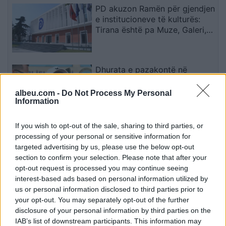
PD akuzon Ramën për gjendjen
e institucioneve të kulturës:
Tirana është pa Muze, Galeri,
Teatër dhe Cirk Kombëtar
Dhurata e pazakontë në
Trabzon habit Salah: Kryetari i
komunës i ofron një copë tokë
albeu.com -
Do Not Process My Personal
Information
If you wish to opt-out of the sale, sharing to third parties, or
Pse Selin Bollati nuk u shfaq te
processing of your personal or sensitive information for
kënga “Tunde moj Selinë”? E
targeted advertising by us, please use the below opt-out
zbulon Kristi Lamaj: Koncertet
section to confirm your selection. Please note that after your
e mia në Europë dhe
opt-out request is processed you may continue seeing
angazhimet e saj
interest-based ads based on personal information utilized by
us or personal information disclosed to third parties prior to
Tezja 82-vjeçare dhe nipi 44-
your opt-out. You may separately opt-out of the further
vjeçar gjenden pa jetë në një
disclosure of your personal information by third parties on the
banesë në Napoli
IAB’s list of downstream participants. This information may