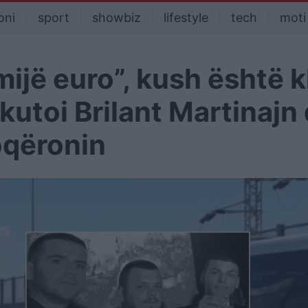
oni
sport
showbiz
lifestyle
tech
moti
ijë euro”, kush është k
utoi Brilant Martinajn
oqëronin