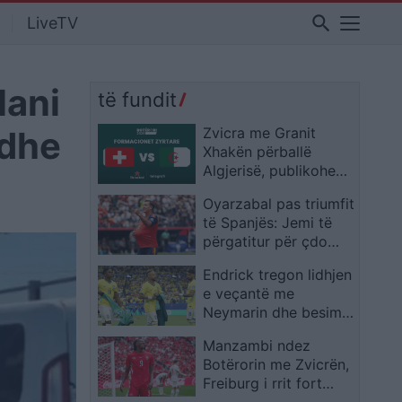
search
LiveTV
lani
të fundit
 dhe
Zvicra me Granit
Xhakën përballë
Algjerisë, publikohen
formacionet zyrtare
Oyarzabal pas triumfit
të Spanjës: Jemi të
përgatitur për çdo
kundërshtar
Endrick tregon lidhjen
e veçantë me
Neymarin dhe besimin
e madh te Ancelotti
Manzambi ndez
Botërorin me Zvicrën,
Freiburg i rrit fort
vlerën në treg