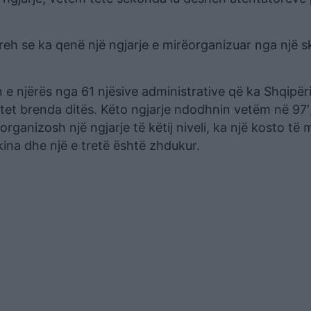
preh se ka qenë një ngjarje e mirëorganizuar nga një 
 e njërës nga 61 njësive administrative që ka Shqipëri
qytet brenda ditës. Këto ngjarje ndodhnin vetëm në 97′,
ganizosh një ngjarje të këtij niveli, ka një kosto të
ina dhe një e tretë është zhdukur.