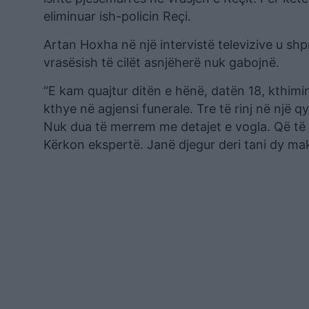
eliminuar ish-policin Reçi.
Artan Hoxha në një intervistë televizive u sh
vrasësish të cilët asnjëherë nuk gabojnë.
“E kam quajtur ditën e hënë, datën 18, kthimin
kthye në agjensi funerale. Tre të rinj në një 
Nuk dua të merrem me detajet e vogla. Që të or
Kërkon ekspertë. Janë djegur deri tani dy mak