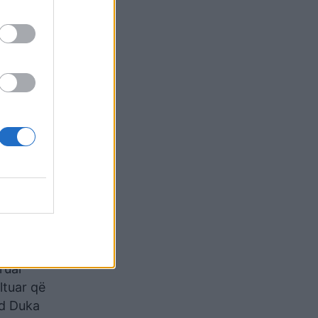
iku i
 ruajtur
llimit.
të
ar me
e bileta
uar se
uruar
ltuar që
rd Duka