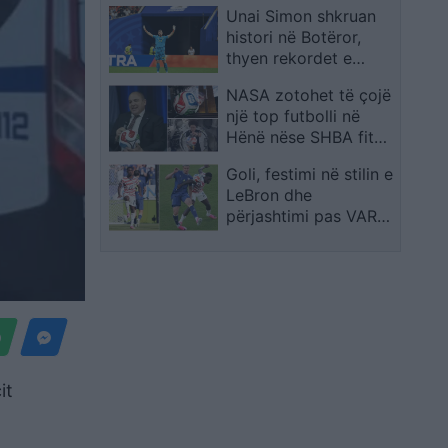
Unai Simon shkruan
histori në Botëror,
thyen rekordet e
Zengës dhe Casillas
NASA zotohet të çojë
një top futbolli në
Hënë nëse SHBA fiton
Kupën e Botës 2026
Goli, festimi në stilin e
LeBron dhe
përjashtimi pas VAR-
it: Folarin Balogun u
bë menjëherë i njohur
në SHBA
it