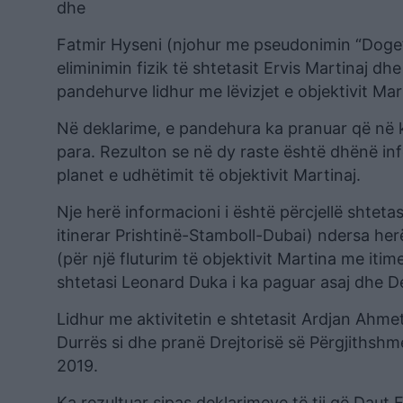
dhe
Fatmir Hyseni (njohur me pseudonimin “Doge”
eliminimin fizik të shtetasit Ervis Martinaj dh
pandehurve lidhur me lëvizjet e objektivit Mart
Në deklarime, e pandehura ka pranuar që në 
para. Rezulton se në dy raste është dhënë in
planet e udhëtimit të objektivit Martinaj.
Nje herë informacioni i është përcjellë shtetas
itinerar Prishtinë-Stamboll-Dubai) ndersa herë
(për një fluturim të objektivit Martina me iti
shtetasi Leonard Duka i ka paguar asaj dhe De
Lidhur me aktivitetin e shtetasit Ardjan Ahmet
Durrës si dhe pranë Drejtorisë së Përgjithshme 
2019.
Ka rezultuar sipas deklarimeve të tij që Daut 