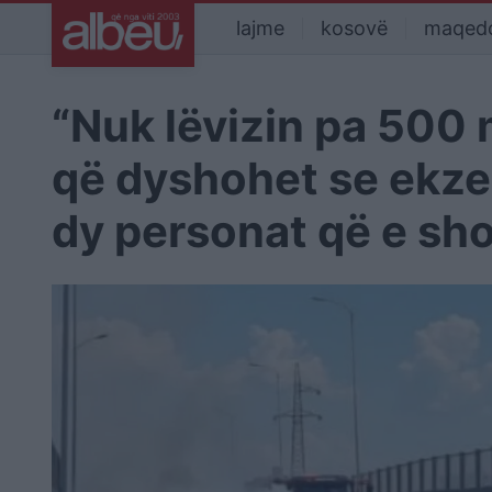
lajme
kosovë
maqed
“Nuk lëvizin pa 500 m
që dyshohet se ekzek
dy personat që e sh