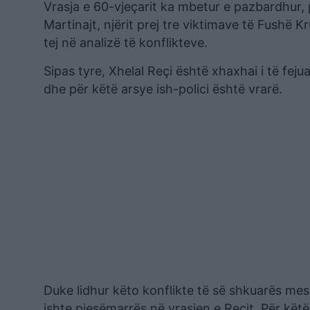
Vrasja e 60-vjeçarit ka mbetur e pazbardhur, 
Martinajt, njërit prej tre viktimave të Fushë
tej në analizë të konflikteve.
Sipas tyre, Xhelal Reçi është xhaxhai i të feju
dhe për këtë arsye ish-polici është vrarë.
Duke lidhur këto konflikte të së shkuarës mes
ishte pjesëmarrës në vrasjen e Reçit. Për kët