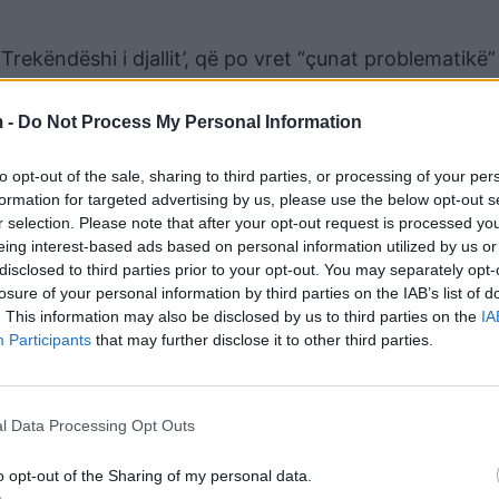
Trekëndëshi i djallit’, që po vret “çunat problematikë”
 herë të pesë. Është skuardër 100% e saktë nuk ka ga
 -
Do Not Process My Personal Information
 në vendin e ngjarjes ka minimum 30 gëzhoja. Janë shu
ojnë si skuadronë komando. Elementi tjetër, ata e k
to opt-out of the sale, sharing to third parties, or processing of your per
shtë do t’ju djegim të gjallë, është hera e pestë që 
formation for targeted advertising by us, please use the below opt-out s
r selection. Please note that after your opt-out request is processed y
eing interest-based ads based on personal information utilized by us or
llaj të vritet, pavarësisht se u tha dyshohet për vrasj
disclosed to third parties prior to your opt-out. You may separately opt-
 vra pse nuk uli dritat e gjata, ky ka dalë i pafajshëm. 
losure of your personal information by third parties on the IAB’s list of
. This information may also be disclosed by us to third parties on the
IA
Hoxha.
Participants
that may further disclose it to other third parties.
Martinajt?
de nga ku mund të kenë lindur hasmëritë, por deri më t
l Data Processing Opt Outs
 tre grupe kriminale.
o opt-out of the Sharing of my personal data.