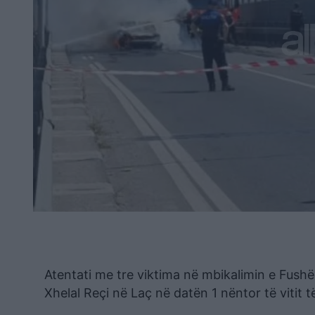
Atentati me tre viktima në mbikalimin e Fushë 
Xhelal Reçi në Laç në datën 1 nëntor të vitit t