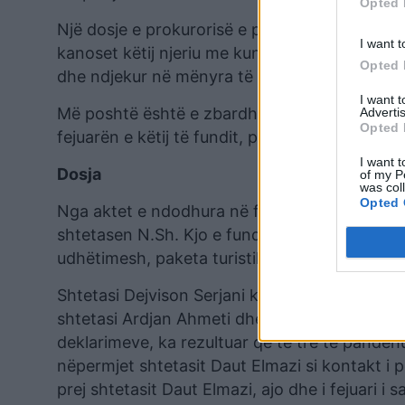
Opted 
Një dosje e prokurorisë e publikuar rreth një v
I want t
kanoset këtij njeriu me kundërshtarët që ka. B
Opted 
dhe ndjekur në mënyra të sofistikuara brenda d
I want 
Më poshtë është e zbardhur dosja hetimore që
Advertis
Opted 
fejuarën e këtij të fundit, pasi akuzohen se kr
I want t
Dosja
of my P
was col
Opted 
Nga aktet e ndodhura në fashikullin e prokuror
shtetasen N.Sh. Kjo e fundit ka punuar në një
udhëtimesh, paketa turistike, akomodime në ho
Shtetasi Dejvison Serjani ka kushëri të parë sh
shtetasi Ardjan Ahmeti dhe shtetasi Daut Elma
deklarimeve, ka rezultuar që të tre të pandehur
nëpermjet shtetasit Daut Elmazi si kontakt i 
prej shtetasit Daut Elmazi, ajo dhe i fejuari i