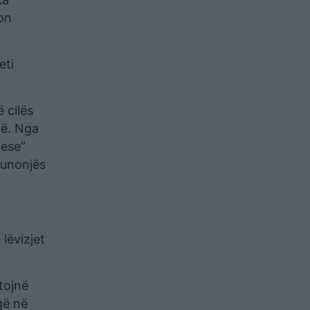
ron
eti
 cilës
të. Nga
hese”
punonjës
lëvizjet
tojnë
që në