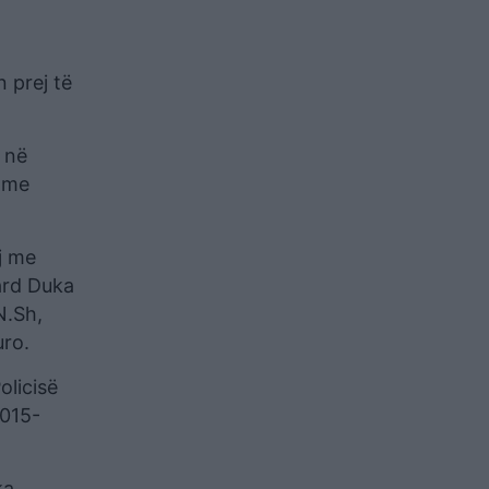
n prej të
 në
r me
aj me
nard Duka
N.Sh,
uro.
olicisë
2015-
ka