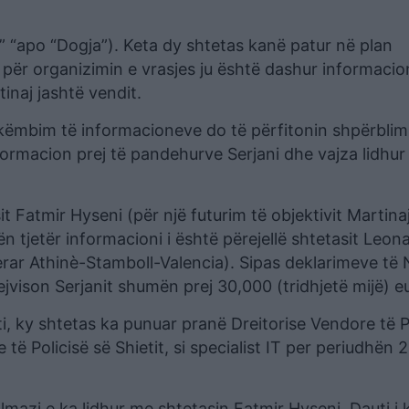
 “apo “Dogja”). Keta dy shtetas kanë patur në plan
e për organizimin e vrasjes ju është dashur informacio
inaj jashtë vendit.
këmbim të informacioneve do të përfitonin shpërblim
formacion prej të pandehurve Serjani dhe vajza lidhu
it Fatmir Hyseni (për një futurim të objektivit Martin
n tjetër informacioni i është përejellë shtetasit Leo
merar Athinè-Stamboll-Valencia). Sipas deklarimeve të 
jvison Serjanit shumën prej 30,000 (tridhjetë mijë) e
i, ky shtetas ka punuar pranë Dreitorise Vendore të P
të Policisë së Shietit, si specialist IT per periudhën 
Elmazi e ka lidhur me shtetasin Fatmir Hyseni. Dauti i 