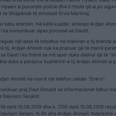
Hyseni si punonjës policie dhe ti thotë që ai po sigu
t te Shqipërisë të shtetasit Ervis Martinaj.
er këta sherbim. Në këtë kuadër, shtetasi Ardjan Ahm
i ka komunikuar sipas porosisë së Dautit.
treguar një qese të ndodhur në makinen e tij brenda së
ë tij, Ardjan Ahmeti nuk ka pranuar që të marrë para
 se Dauti i ka thënë sa më siper duke dashur që të “s
dhe duke e perdorur kushëririn e tij Ardjan Ahmeti si 
.
jan Ahmeti ka marrë një telefon celular “Enkro”.
unikuar prej Daut Elmazit se informacionet lidhur me 
 Dejvison Serjanit.
316 datë 15.06.2019 dhe n. 1319 datë 15.06.2019 rezul
Dejvison Serjani, N.Sh dhe Ardjan Ahmeti. Nderkohë 