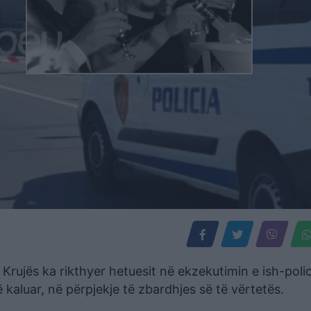
Krujës ka rikthyer hetuesit në ekzekutimin e ish-polic
ë kaluar, në përpjekje të zbardhjes së të vërtetës.