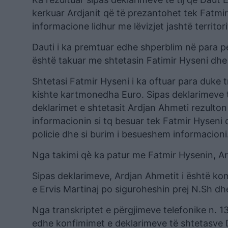
kerkuar Ardjanit që të prezantohet tek Fatmir 
informacione lidhur me lëvizjet jashtë territori
Dauti i ka premtuar edhe shperblim në para p
është takuar me shtetasin Fatimir Hyseni dhe 
Shtetasi Fatmir Hyseni i ka oftuar para duke 
kishte kartmonedha Euro. Sipas deklarimeve t
deklarimet e shtetasit Ardjan Ahmeti rezulton
informacionin si tq besuar tek Fatmir Hyseni 
policie dhe si burim i besueshem informacioni
Nga takimi qè ka patur me Fatmir Hysenin, Ard
Sipas deklarimeve, Ardjan Ahmetit i është kom
e Ervis Martinaj po siguroheshin prej N.Sh dhe
Nga transkriptet e përgjimeve telefonike n. 1
edhe konfimimet e deklarimeve të shtetasve 