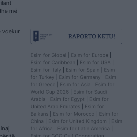
ilant
edhe më
të vdekur
Esim for Global
|
Esim for Europe
|
Esim for Caribbean
|
Esim for USA
|
Esim for Italy
|
Esim for Spain
|
Esim
for Turkey
|
Esim for Germany
|
Esim
for Greece
|
Esim for Asia
|
Esim for
World Cup 2026
|
Esim for Saudi
Arabia
|
Esim for Egypt
|
Esim for
United Arab Emirates
|
Esim for
Balkans
|
Esim for Morocco
|
Esim for
China
|
Esim for United Kingdom
|
Esim
inaj
for Africa
|
Esim for Latin America
|
Esim for GCC Gulf Cooperation
për të