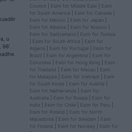
Council
|
Esim for Middle East
|
Esim
for South America
|
Esim for Canada
|
skuadër
Esim for Mexico
|
Esim for Japan
|
Esim for Albania
|
Esim for Kosovo
|
Esim for Switzerland
|
Esim for Tunisia
a, u
|
Esim for South Africa
|
Esim for
 98′.
Algeria
|
Esim for Portugal
|
Esim for
 madhe.
Brazil
|
Esim for Argentina
|
Esim for
Colombia
|
Esim for Hong Kong
|
Esim
for Thailand
|
Esim for Macau
|
Esim
for Malaysia
|
Esim for Vietnam
|
Esim
for South Korea
|
Esim for Austria
|
Esim for Netherlands
|
Esim for
Australia
|
Esim for Russia
|
Esim for
India
|
Esim for Chile
|
Esim for Peru
|
Esim for Poland
|
Esim for North
Macedonia
|
Esim for Sweden
|
Esim
for Finland
|
Esim for Norway
|
Esim for