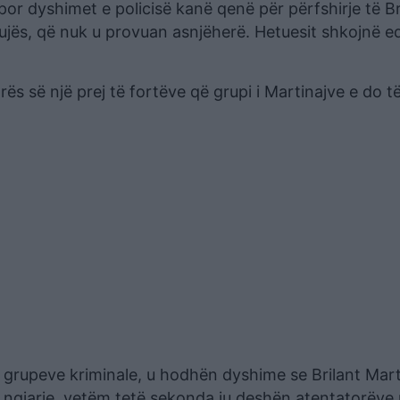
por dyshimet e policisë kanë qenë për përfshirje të Br
 Krujës, që nuk u provuan asnjëherë. Hetuesit shkojnë 
arës së një prej të fortëve që grupi i Martinajve e do 
 grupeve kriminale, u hodhën dyshime se Brilant Mart
ë ngjarje, vetëm tetë sekonda iu deshën atentatorëve 