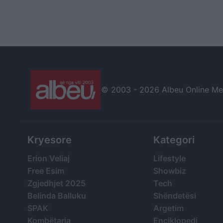
© 2003 -
2026 Albeu Online Medi
Kryesore
Kategori
Erion Veliaj
Lifestyle
Free Esim
Showbiz
Zgjedhjet 2025
Tech
Belinda Balluku
Shëndetësi
SPAK
Argetim
Kombëtarja
Enciklopedi