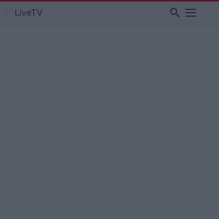
search
LiveTV