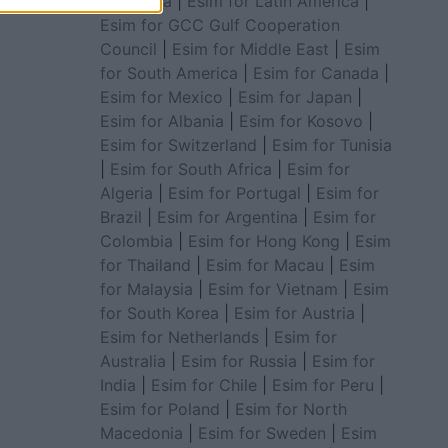
for Africa
|
Esim for Latin America
|
Esim for GCC Gulf Cooperation
Council
|
Esim for Middle East
|
Esim
for South America
|
Esim for Canada
|
Esim for Mexico
|
Esim for Japan
|
Esim for Albania
|
Esim for Kosovo
|
Esim for Switzerland
|
Esim for Tunisia
|
Esim for South Africa
|
Esim for
Algeria
|
Esim for Portugal
|
Esim for
Brazil
|
Esim for Argentina
|
Esim for
Colombia
|
Esim for Hong Kong
|
Esim
for Thailand
|
Esim for Macau
|
Esim
for Malaysia
|
Esim for Vietnam
|
Esim
for South Korea
|
Esim for Austria
|
Esim for Netherlands
|
Esim for
Australia
|
Esim for Russia
|
Esim for
India
|
Esim for Chile
|
Esim for Peru
|
Esim for Poland
|
Esim for North
Macedonia
|
Esim for Sweden
|
Esim