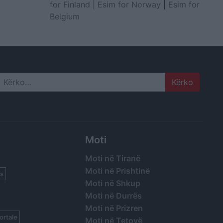
for Finland
|
Esim for Norway
|
Esim for
Belgium
Search
Moti
Moti në Tiranë
Moti në Prishtinë
s
Moti në Shkup
Moti në Durrës
Moti në Prizren
ortale
Moti në Tetovë