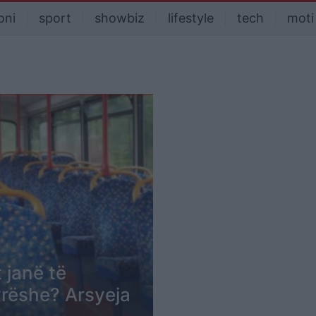
oni
sport
showbiz
lifestyle
tech
moti
t janë të
rëshe? Arsyeja