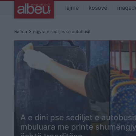
lajme
kosovë
maqed
keyboard_arrow_right
Ballina
ngjyra e sediljes se autobusit
A e dini pse sediljet e autobusi
mbuluara me printe shumëngjy