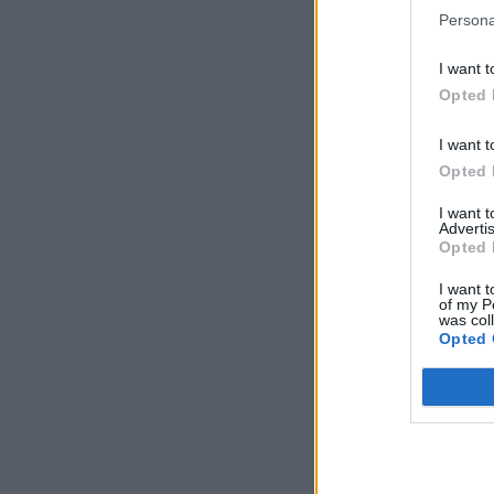
Persona
I want t
Opted 
I want t
Opted 
I want 
Advertis
Opted 
I want t
of my P
was col
Opted 