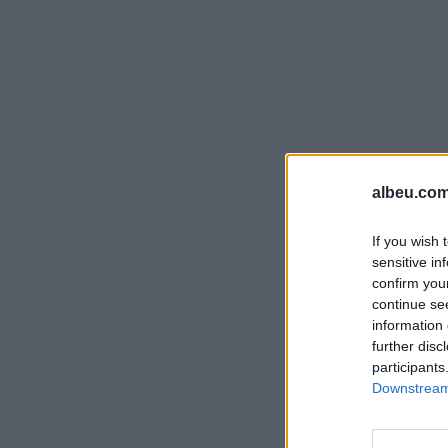
albeu.com
If you wish 
sensitive in
confirm you
continue se
information 
further disc
participants
Downstream 