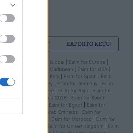
Esim for Global
|
Esim for Europe
|
Esim for Caribbean
|
Esim for USA
|
Esim for Italy
|
Esim for Spain
|
Esim
for Turkey
|
Esim for Germany
|
Esim
for Greece
|
Esim for Asia
|
Esim for
World Cup 2026
|
Esim for Saudi
Arabia
|
Esim for Egypt
|
Esim for
United Arab Emirates
|
Esim for
Balkans
|
Esim for Morocco
|
Esim for
China
|
Esim for United Kingdom
|
Esim