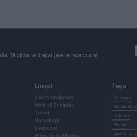
a. Të gjitha të drejtat janë të rezervuara!
Linqet
Tags
Live tv shqiptare
Edi Rama
Moti në Shqipëri
Albania New
Travel
Ilir Meta
Horoskopi
Piranjat
Livescore
gazeta, tv, p
News from Albania