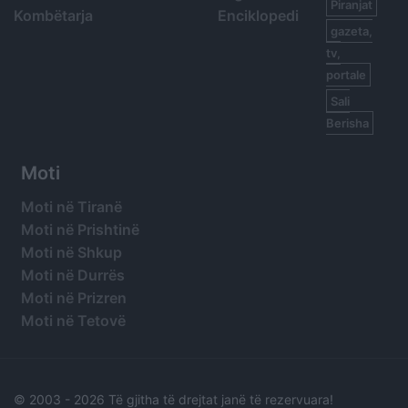
Piranjat
Kombëtarja
Enciklopedi
gazeta,
tv,
portale
Sali
Berisha
Moti
Moti në Tiranë
Moti në Prishtinë
Moti në Shkup
Moti në Durrës
Moti në Prizren
Moti në Tetovë
© 2003 -
2026 Të gjitha të drejtat janë të rezervuara!