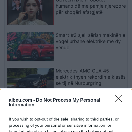
humanoidë me pamje njerëzore
për shoqëri afatgjatë
Smart #2 sjell sërish makinën e
vogël urbane elektrike me dy
vende
Mercedes-AMG CLA 45
elektrik thyen rekordin e klasës
së tij në Nürburgring
albeu.com -
Do Not Process My Personal
Information
Teleskopi më i fuqishëm diellor
zbulon vorbullat që ndikojnë
në motin hapësinor dhe Tokë
If you wish to opt-out of the sale, sharing to third parties, or
processing of your personal or sensitive information for
targeted advertising by us, please use the below opt-out