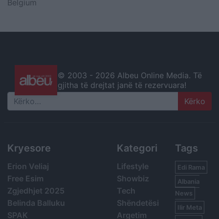
Belgium
© 2003 -
2026 Albeu Online Media. Të
gjitha të drejtat janë të rezervuara!
Search
Kryesore
Kategori
Tags
Erion Veliaj
Lifestyle
Edi Rama
Free Esim
Showbiz
Albania
Zgjedhjet 2025
Tech
News
Belinda Balluku
Shëndetësi
Ilir Meta
SPAK
Argetim