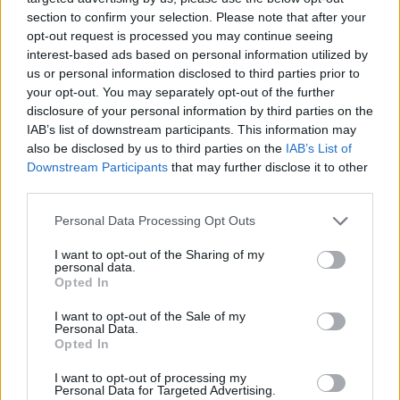
section to confirm your selection. Please note that after your
opt-out request is processed you may continue seeing
interest-based ads based on personal information utilized by
us or personal information disclosed to third parties prior to
your opt-out. You may separately opt-out of the further
disclosure of your personal information by third parties on the
IAB’s list of downstream participants. This information may
also be disclosed by us to third parties on the
IAB’s List of
Downstream Participants
that may further disclose it to other
third parties.
Personal Data Processing Opt Outs
I want to opt-out of the Sharing of my
personal data.
Opted In
I want to opt-out of the Sale of my
Personal Data.
Opted In
Esim for Global
|
Esim for Europe
|
Esim for Caribbean
|
Esim for USA
|
Esim for Italy
|
Esim for Spain
|
Esim
I want to opt-out of processing my
Personal Data for Targeted Advertising.
for Turkey
|
Esim for Germany
|
Esim for Greece
|
Esim