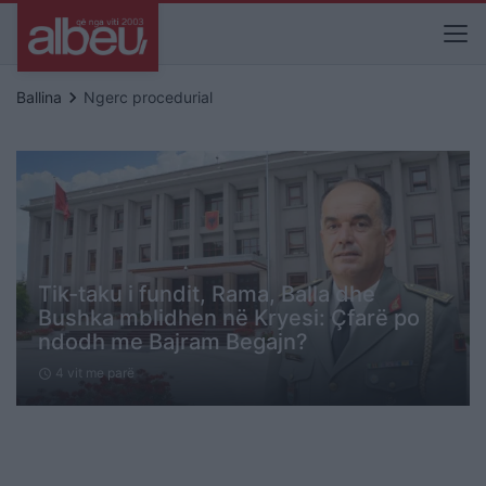
keyboard_arrow_right
Ballina
Ngerc procedurial
Tik-taku i fundit, Rama, Balla dhe
Bushka mblidhen në Kryesi: Çfarë po
ndodh me Bajram Begajn?
4 vit me parë
schedule