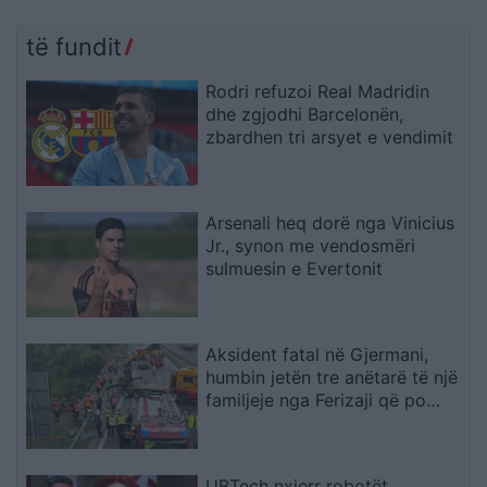
të fundit
Rodri refuzoi Real Madridin
dhe zgjodhi Barcelonën,
zbardhen tri arsyet e vendimit
Arsenali heq dorë nga Vinicius
Jr., synon me vendosmëri
sulmuesin e Evertonit
Aksident fatal në Gjermani,
humbin jetën tre anëtarë të një
familjeje nga Ferizaji që po
ktheheshin nga Kosova
UBTech nxjerr robotët