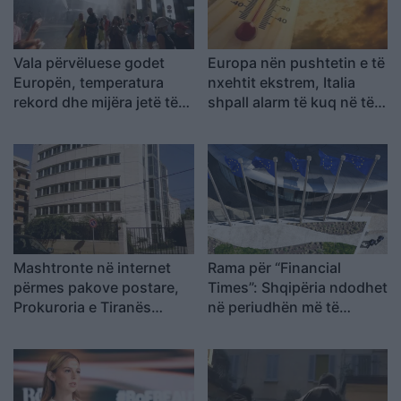
Vala përvëluese godet
Europa nën pushtetin e të
Europën, temperatura
nxehtit ekstrem, Italia
rekord dhe mijëra jetë të
shpall alarm të kuq në të
humbura nga nxehtësia
gjitha qytetet kryesore!
Austria dhe Sllovakia,
temperatura rekord
Mashtronte në internet
Rama për “Financial
përmes pakove postare,
Times”: Shqipëria ndodhet
Prokuroria e Tiranës
në periudhën më të
dërgon për gjykim
favorshme drejt BE-së
nigerianin