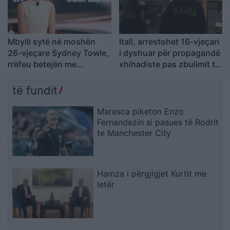
Mbylli sytë në moshën
Itali, arrestohet 16-vjeçari
26-vjeçare Sydney Towle,
i dyshuar për propagandë
rrëfeu betejën me
xhihadiste pas zbulimit të
kancerin e rrallë para mbi
materialeve të ISIS në
një milion ndjekësish
pajisjet e tij
të fundit
Maresca piketon Enzo
Fernandezin si pasues të Rodrit
te Manchester City
Hamza i përgjigjet Kurtit me
letër