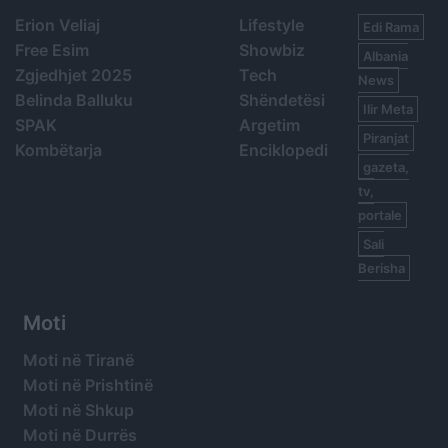
Erion Veliaj
Lifestyle
Edi Rama
Free Esim
Showbiz
Albania
Zgjedhjet 2025
Tech
News
Belinda Balluku
Shëndetësi
Ilir Meta
SPAK
Argetim
Piranjat
Kombëtarja
Enciklopedi
gazeta,
tv,
portale
Sali
Berisha
Moti
Moti në Tiranë
Moti në Prishtinë
Moti në Shkup
Moti në Durrës