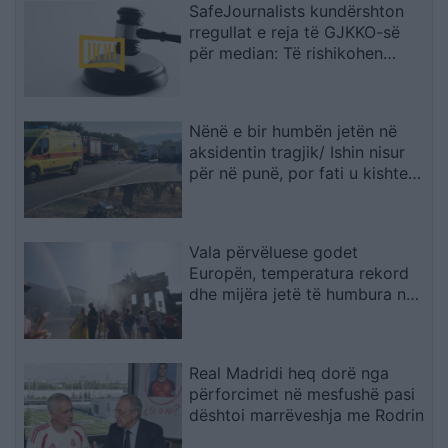
SafeJournalists kundërshton
rregullat e reja të GJKKO-së
për median: Të rishikohen
kufizimet ndaj gazetarëve dhe
informimit publik
Nënë e bir humbën jetën në
aksidentin tragjik/ Ishin nisur
për në punë, por fati u kishte
rezervuar udhëtimin e fundit
(FOTO)
Vala përvëluese godet
Europën, temperatura rekord
dhe mijëra jetë të humbura nga
nxehtësia
Real Madridi heq dorë nga
përforcimet në mesfushë pasi
dështoi marrëveshja me Rodrin