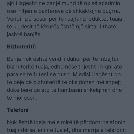
ajri i lagësht në banjë mund të nxisë acarimin
ose rritjen e baktereve që shkaktojnë puçrra.
Vendi i përsosur për të ruajtur produktet tuaja
të kujdesit të lëkurës është një sirtar i thatë
jashtë banjës.
Bizhuteritë
Banja nuk është vendi i duhur për të mbajtur
bizhuteritë tuaja, edhe nëse thjesht i hiqni ato
para se të futeni në dush. Mjedisi i lagësht do
të bëjë që bizhuteritë të oksidohen më shpejt,
duke bërë që ato të humbasin shkëlqimin dhe
të njollosen.
Telefoni
Nuk është ideja më e mirë të përdorni telefonin
tuaj ndërsa jeni në tualet, dhe marrja e telefonit