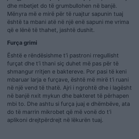
dhe mbetjet do të grumbullohen në banjë.
Mënyra më e mirë për të ruajtur sapunin tuaj
është ta mbani atë në një enë sapuni me vrima
që e lënë të thahet, jashtë dushit.
Furça grimi
Është e rëndësishme t’i pastroni rregullisht
furçat dhe t’i thani siç duhet më pas për të
shmangur rritjen e baktereve. Por pasi të keni
mbaruar larja e furçave, është më mirë t’i ruani
në një vend të thatë. Ajri i ngrohtë dhe i lagësht
në banjë nxit mykun dhe bakteret të përhapen
mbi to. Dhe ashtu si furça juaj e dhëmbëve, ata
do të marrin mikrobet që më vonë do t’i
aplikoni drejtpërdrejt në lëkurën tuaj.