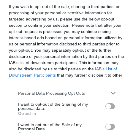
ja pse!
If you wish to opt-out of the sale, sharing to third parties, or
processing of your personal or sensitive information for
targeted advertising by us, please use the below opt-out
section to confirm your selection. Please note that after your
opt-out request is processed you may continue seeing
interest-based ads based on personal information utilized by
us or personal information disclosed to third parties prior to
your opt-out. You may separately opt-out of the further
disclosure of your personal information by third parties on the
IAB’s list of downstream participants. This information may
also be disclosed by us to third parties on the
IAB’s List of
Downstream Participants
that may further disclose it to other
third parties.
Personal Data Processing Opt Outs
I want to opt-out of the Sharing of my
Shtuar
më
25.06.2022 18:06
personal data.
Opted In
Tags:
,
,
,
baktere
banje
demtime
gjerat qe
,
,
I want to opt-out of the Sale of my
nuk duhet ti mabni ne banje
lageshti
Personal Data.
mikrove