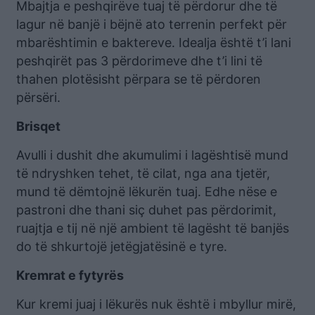
Mbajtja e peshqirëve tuaj të përdorur dhe të
lagur në banjë i bëjnë ato terrenin perfekt për
mbarështimin e baktereve. Idealja është t’i lani
peshqirët pas 3 përdorimeve dhe t’i lini të
thahen plotësisht përpara se të përdoren
përsëri.
Brisqet
Avulli i dushit dhe akumulimi i lagështisë mund
të ndryshken tehet, të cilat, nga ana tjetër,
mund të dëmtojnë lëkurën tuaj. Edhe nëse e
pastroni dhe thani siç duhet pas përdorimit,
ruajtja e tij në një ambient të lagësht të banjës
do të shkurtojë jetëgjatësinë e tyre.
Kremrat e fytyrës
Kur kremi juaj i lëkurës nuk është i mbyllur mirë,