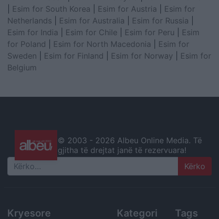
|
Esim for South Korea
|
Esim for Austria
|
Esim for
Netherlands
|
Esim for Australia
|
Esim for Russia
|
Esim for India
|
Esim for Chile
|
Esim for Peru
|
Esim
for Poland
|
Esim for North Macedonia
|
Esim for
Sweden
|
Esim for Finland
|
Esim for Norway
|
Esim for
Belgium
© 2003 -
2026 Albeu Online Media. Të
gjitha të drejtat janë të rezervuara!
Search
Kryesore
Kategori
Tags