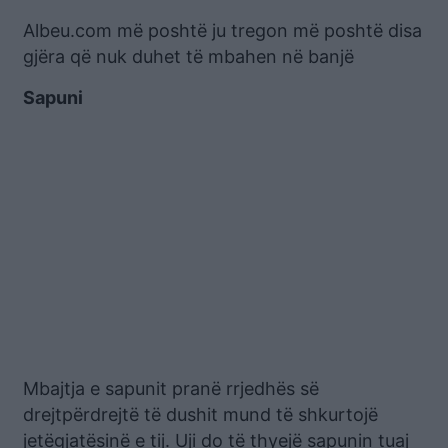
Albeu.com më poshtë ju tregon më poshtë disa
gjëra që nuk duhet të mbahen në banjë
Sapuni
Mbajtja e sapunit pranë rrjedhës së
drejtpërdrejtë të dushit mund të shkurtojë
jetëgjatësinë e tij. Uji do të thyejë sapunin tuaj