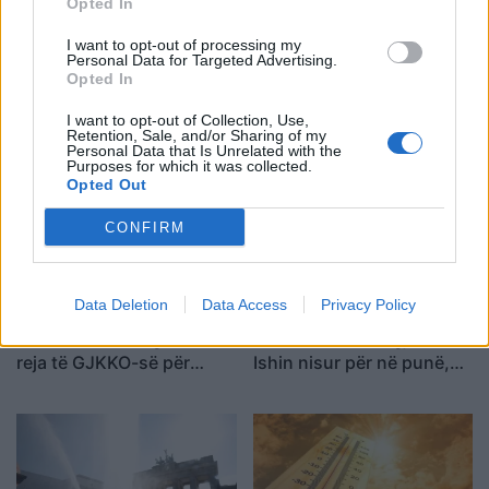
Opted In
I want to opt-out of processing my
Personal Data for Targeted Advertising.
Opted In
I want to opt-out of Collection, Use,
Retention, Sale, and/or Sharing of my
Personal Data that Is Unrelated with the
Purposes for which it was collected.
Opted Out
CONFIRM
Data Deletion
Data Access
Privacy Policy
SafeJournalists
Nënë e bir humbën jetën
kundërshton rregullat e
në aksidentin tragjik/
reja të GJKKO-së për
Ishin nisur për në punë,
median: Të rishikohen
por fati u kishte rezervuar
kufizimet ndaj gazetarëve
udhëtimin e fundit (FOTO)
dhe informimit publik