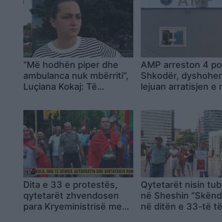
“Më hodhën piper dhe
AMP arreston 4 po
ambulanca nuk mbërriti”,
Shkodër, dyshohe
Luçiana Kokaj: Të
lejuan arratisjen e 
ndaluarit u dhunuan në
dënuari nga arresti
furgonët e policisë dhe
shtëpiak
kanë sy të nxirë
Dita e 33 e protestës,
Qytetarët nisin tub
qytetarët zhvendosen
në Sheshin “Skënd
para Kryeministrisë me
në ditën e 33-të t
thirrjen: Rama, jep
protestës