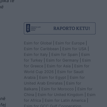
 pika të
më
Esim for Global
|
Esim for Europe
|
Esim for Caribbean
|
Esim for USA
|
Esim for Italy
|
Esim for Spain
|
Esim
for Turkey
|
Esim for Germany
|
Esim
for Greece
|
Esim for Asia
|
Esim for
World Cup 2026
|
Esim for Saudi
Arabia
|
Esim for Egypt
|
Esim for
United Arab Emirates
|
Esim for
Balkans
|
Esim for Morocco
|
Esim for
China
|
Esim for United Kingdom
|
Esim
anë
for Africa
|
Esim for Latin America
|
fej
Esim for GCC Gulf Cooperation