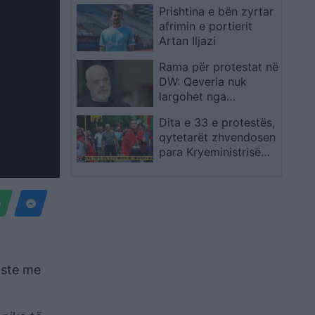
Prishtina e bën zyrtar
Yamal
afrimin e portierit
Artan Iljazi
Rama për protestat në
DW: Qeveria nuk
largohet nga
pakënaqësitë e çastit,
Dita e 33 e protestës,
vendimin e japin
qytetarët zhvendosen
zgjedhjet
para Kryeministrisë
me thirrjen: Rama, jep
dorëheqjen
iste me