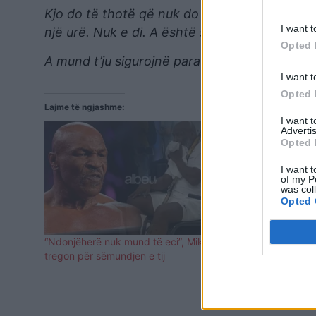
Kjo do të thotë që nuk do të sëmuresh, nuk
I want t
një urë. Nuk e di. A është siguri?
Opted 
A mund t’ju sigurojnë paratë nga kjo?”
/ është
I want t
Opted 
Lajme të ngjashme:
I want 
Advertis
Opted 
I want t
of my P
was col
Opted 
“Ndonjëherë nuk mund të eci”, Mike Tyson
Myke Tyson:
tregon për sëmundjen e tij
dollarë me f
asgjë