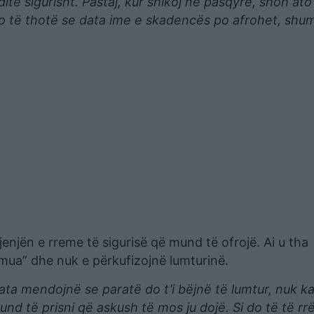
itë sigurisht. Pastaj, kur shikoj në pasqyrë, shoh ato
do të thotë se data ime e skadencës po afrohet, shu
enjën e rreme të sigurisë që mund të ofrojë. Ai u tha
 mua” dhe nuk e përkufizojnë lumturinë.
ta mendojnë se paratë do t’i bëjnë të lumtur, nuk k
nd të prisni që askush të mos ju dojë. Si do të të rrë