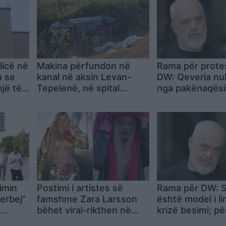
licë në
Makina përfundon në
Rama për prote
n se
kanal në aksin Levan-
DW: Qeveria nu
një të
Tepelenë, në spital
nga pakënaqësi
dërgohen çifti dhe fëmija
çastit, vendimin
i mitur
zgjedhjet
imin
Postimi i artistes së
Rama për DW: S
erbej”
famshme Zara Larsson
është model i lir
ë
bëhet viral-rikthen në
krizë besimi; pë
vëmendje këngën
projektin do të 