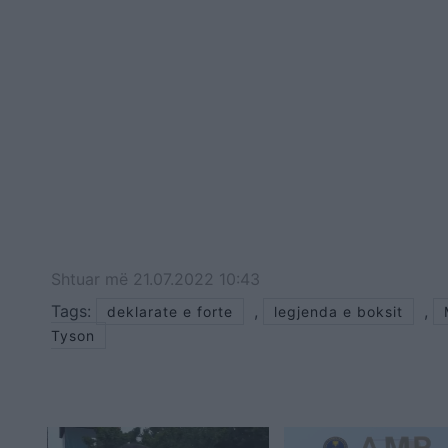
Shtuar
më
21.07.2022 10:43
Tags:
,
,
deklarate e forte
legjenda e boksit
Tyson