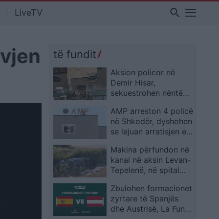
search
LiveTV
 vjen
të fundit
Aksion policor në
Demir Hisar,
sekuestrohen nëntë
pushkë, pistoleta dhe
AMP arreston 4 policë
municion, ndalohen
në Shkodër, dyshohen
katër persona
se lejuan arratisjen e
një të dënuari nga
Makina përfundon në
arresti shtëpiak
kanal në aksin Levan-
Tepelenë, në spital
dërgohen çifti dhe
Zbulohen formacionet
fëmija i mitur
zyrtare të Spanjës
dhe Austrisë, La Funte
vendos për Lamine