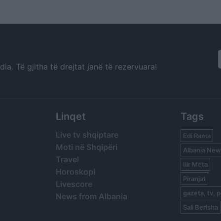
“Bonbon” të Era Istrefit
të jetë gati, syn
mbetet tërheqj
investimeve të 
a. Të gjitha të drejtat janë të rezervuara!
Linqet
Tags
Live tv shqiptare
Edi Rama
Moti në Shqipëri
Albania New
Travel
Ilir Meta
Horoskopi
Piranjat
Livescore
gazeta, tv, p
News from Albania
Sali Berisha