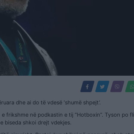
ruara dhe ai do të vdesë ‘shumë shpejt’.
 e frikshme në podkastin e tij “Hotboxin”. Tyson po fl
he biseda shkoi drejt vdekjes.