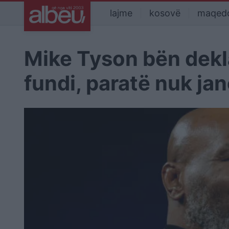
lajme
kosovë
maqed
Mike Tyson bën dekl
fundi, paratë nuk ja