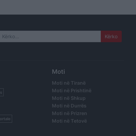
imi im
a e
huaja
Search
Moti
Moti në Tiranë
Moti në Prishtinë
s
Moti në Shkup
Moti në Durrës
Moti në Prizren
ortale
Moti në Tetovë