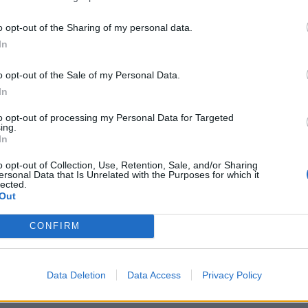
 mund të goditesh nga një makinë? Nuk mund të hid
o opt-out of the Sharing of my personal data.
In
 shprehur legjenda e boksit botëror./
h.ll/albeu.com
o opt-out of the Sale of my Personal Data.
In
to opt-out of processing my Personal Data for Targeted
ing.
In
o opt-out of Collection, Use, Retention, Sale, and/or Sharing
ersonal Data that Is Unrelated with the Purposes for which it
lected.
Out
CONFIRM
 Shpenzova 500 milionë
Shpenzonte si “i çmendur” deri sa 
emrat, fëmijët nuk do të marrin
“thatë”, Tyson: Pasurinë nuk do t’u
fëmijëve, ja përse
Data Deletion
Data Access
Privacy Policy