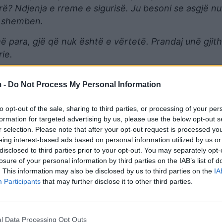
arë? Ndjenja e rreme e sigurisë. Ju besoni se asgjë 
ë shemben.
ë para, gjë që nuk është e vërtetë. Prandaj unë gji
ie.
 -
Do Not Process My Personal Information
to opt-out of the sale, sharing to third parties, or processing of your per
formation for targeted advertising by us, please use the below opt-out s
r selection. Please note that after your opt-out request is processed y
eing interest-based ads based on personal information utilized by us or
disclosed to third parties prior to your opt-out. You may separately opt-
losure of your personal information by third parties on the IAB’s list of
. This information may also be disclosed by us to third parties on the
IA
Participants
that may further disclose it to other third parties.
sni para në bankën tuaj dhe merrni një çek çdo javë
 a është kjo siguri?
l Data Processing Opt Outs