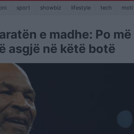
oni
sport
showbiz
lifestyle
tech
moti
aratën e madhe: Po më
në asgjë në këtë botë