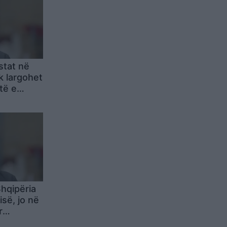
stat në
k largohet
të e
 e japin
hqipëria
isë, jo në
r
flasim kur