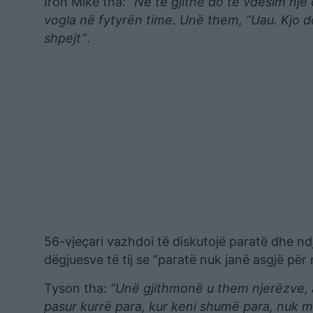
Iron Mike tha:
“Ne të gjithë do të vdesim një d
vogla në fytyrën time. Unë them, “Uau. Kjo 
shpejt”
.
56-vjeçari vazhdoi të diskutojë paratë dhe ndj
dëgjuesve të tij se “paratë nuk janë asgjë për
Tyson tha:
“Unë gjithmonë u them njerëzve, a
pasur kurrë para, kur keni shumë para, nuk mu