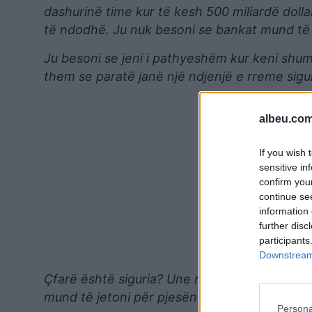
dashurinë time kur të kesh 500 miliardë doll
të ndodhë. Ju nuk besoni se bankat mund t
Ju besoni se jeni i pathyeshëm kur keni shum
them se paratë janë një ndjenjë e rreme sigur
albeu.com
If you wish 
sensitive in
confirm you
continue se
information 
further disc
participants
Downstream 
Çfarë është siguria? Une nuk e di. Kur vendo
mund të jetoni për pjesën tjetër të jetës tuaj,
Persona