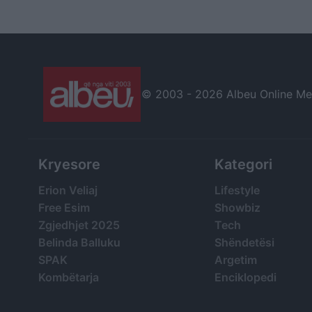
dorëheqjen
© 2003 -
2026 Albeu Online Medi
Kryesore
Kategori
Erion Veliaj
Lifestyle
Free Esim
Showbiz
Zgjedhjet 2025
Tech
Belinda Balluku
Shëndetësi
SPAK
Argetim
Kombëtarja
Enciklopedi