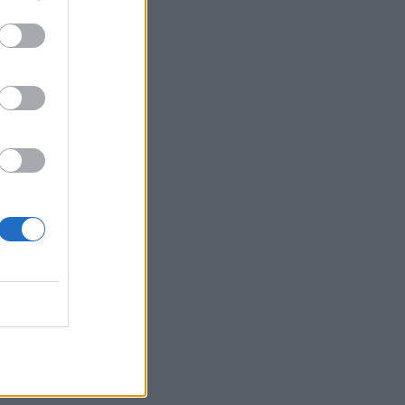
Belgium
hesh nga
ngeli
a lë