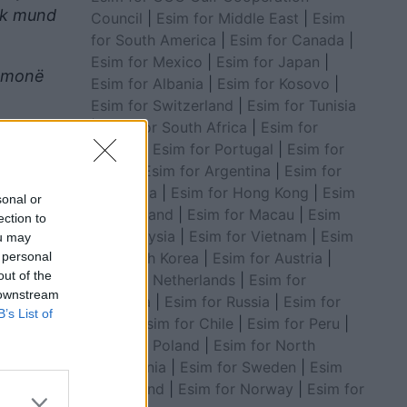
nuk mund
Council
|
Esim for Middle East
|
Esim
for South America
|
Esim for Canada
|
Esim for Mexico
|
Esim for Japan
|
thmonë
Esim for Albania
|
Esim for Kosovo
|
Esim for Switzerland
|
Esim for Tunisia
|
Esim for South Africa
|
Esim for
Algeria
|
Esim for Portugal
|
Esim for
Brazil
|
Esim for Argentina
|
Esim for
Colombia
|
Esim for Hong Kong
|
Esim
sonal or
for Thailand
|
Esim for Macau
|
Esim
ection to
for Malaysia
|
Esim for Vietnam
|
Esim
ou may
 personal
for South Korea
|
Esim for Austria
|
out of the
Esim for Netherlands
|
Esim for
 downstream
Australia
|
Esim for Russia
|
Esim for
B’s List of
India
|
Esim for Chile
|
Esim for Peru
|
Esim for Poland
|
Esim for North
 dhe
Macedonia
|
Esim for Sweden
|
Esim
for Finland
|
Esim for Norway
|
Esim for