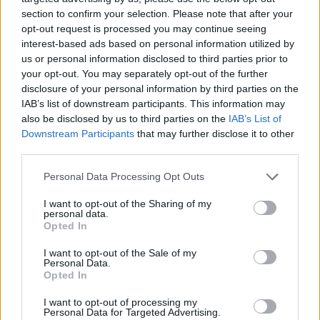
section to confirm your selection. Please note that after your
opt-out request is processed you may continue seeing
interest-based ads based on personal information utilized by
us or personal information disclosed to third parties prior to
your opt-out. You may separately opt-out of the further
disclosure of your personal information by third parties on the
IAB’s list of downstream participants. This information may
also be disclosed by us to third parties on the
IAB’s List of
Downstream Participants
that may further disclose it to other
third parties.
Personal Data Processing Opt Outs
I want to opt-out of the Sharing of my
personal data.
Opted In
I want to opt-out of the Sale of my
Personal Data.
Opted In
Esim for Global
|
Esim for Europe
|
Esim for Caribbean
|
Esim for USA
|
Esim for Italy
|
Esim for Spain
|
Esim
I want to opt-out of processing my
Personal Data for Targeted Advertising.
for Turkey
|
Esim for Germany
|
Esim for Greece
|
Esim