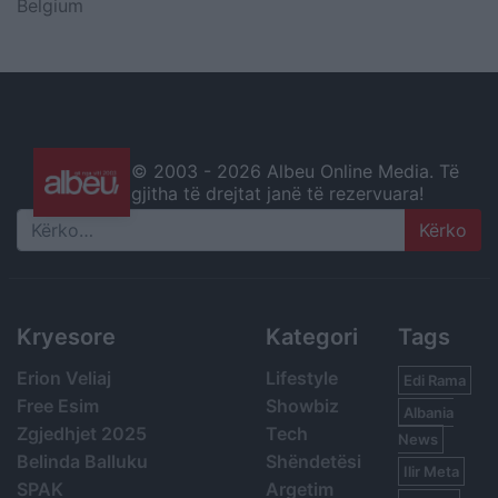
Belgium
© 2003 -
2026 Albeu Online Media. Të
gjitha të drejtat janë të rezervuara!
Search
Kryesore
Kategori
Tags
Erion Veliaj
Lifestyle
Edi Rama
Free Esim
Showbiz
Albania
Zgjedhjet 2025
Tech
News
Belinda Balluku
Shëndetësi
Ilir Meta
SPAK
Argetim