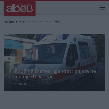
keyboard_arrow_right
Ballina
mgjarje e rende ne durres
E rëndë në Durrës, gjendet i pajetë në
pemë një 61-vjeçar
4 vit me parë
schedule