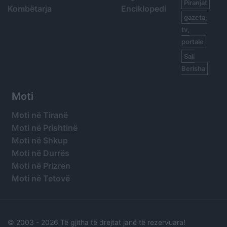
Piranjat
Kombëtarja
Enciklopedi
gazeta,
tv,
portale
Sali
Berisha
Moti
Moti në Tiranë
Moti në Prishtinë
Moti në Shkup
Moti në Durrës
Moti në Prizren
Moti në Tetovë
© 2003 -
2026 Të gjitha të drejtat janë të rezervuara!