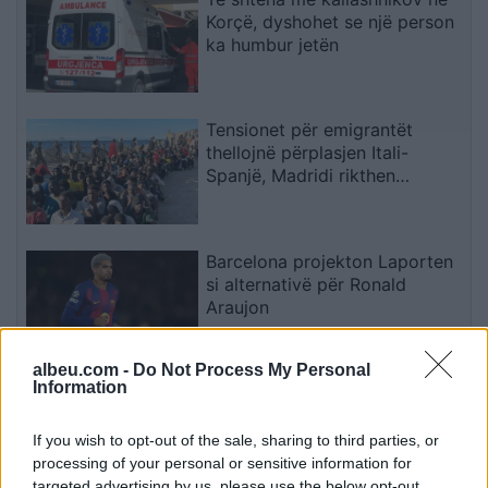
Korçë, dyshohet se një person
ka humbur jetën
Tensionet për emigrantët
thellojnë përplasjen Itali-
Spanjë, Madridi rikthen
kontrollet në kufi
Barcelona projekton Laporten
si alternativë për Ronald
Araujon
albeu.com -
Do Not Process My Personal
Information
Zjarr në Gjirokastër/ Izolohet
flaka në mal, shkrumbohen 3
hektarë me shkurre e barishte
If you wish to opt-out of the sale, sharing to third parties, or
në kufirin mes Golemit dhe
processing of your personal or sensitive information for
Progonatit
targeted advertising by us, please use the below opt-out