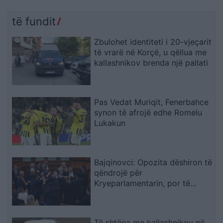
të fundit
Zbulohet identiteti i 20-vjeçarit
të vrarë në Korçë, u qëllua me
kallashnikov brenda një pallati
Pas Vedat Muriqit, Fenerbahce
synon të afrojë edhe Romelu
Lukakun
Bajqinovci: Opozita dëshiron të
qëndrojë për
Kryeparlamentarin, por të
largohet për Presidentin
Të shtëna me kallashnikov në