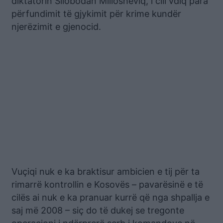
diktatorin Sllobodan Millosheviq, i cili vdiq para
përfundimit të gjykimit për krime kundër
njerëzimit e gjenocid.
Vuçiqi nuk e ka braktisur ambicien e tij për ta
rimarrë kontrollin e Kosovës – pavarësinë e të
cilës ai nuk e ka pranuar kurrë që nga shpallja e
saj më 2008 – siç do të dukej se tregonte