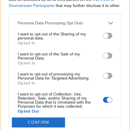
për të njohur Kosovën
Downstream Participants
that may further disclose it to other
third parties.
Personal Data Processing Opt Outs
I want to opt-out of the Sharing of my
personal data.
Opted In
I want to opt-out of the Sale of my
Personal Data.
Opted In
I want to opt-out of processing my
Personal Data for Targeted Advertising.
Opted In
I want to opt-out of Collection, Use,
Retention, Sale, and/or Sharing of my
Personal Data that Is Unrelated with the
Shtuar
më
29.12.2023 19:58
Purposes for which it was collected.
Opted Out
Tags:
,
protesta per zgjedhjet ne serbi
serbi
,
kosove
zgjedhjet ne serbi
CONFIRM