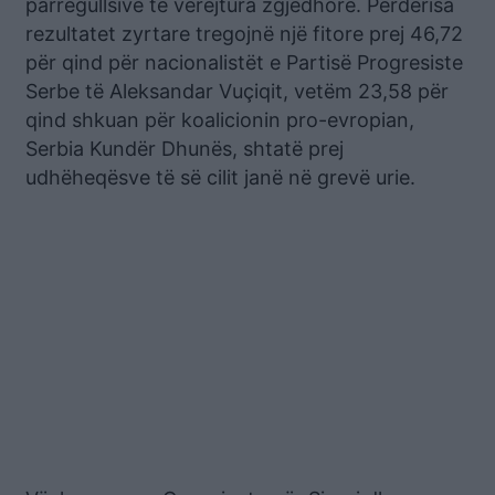
parregullsive të vërejtura zgjedhore. Përderisa
rezultatet zyrtare tregojnë një fitore prej 46,72
për qind për nacionalistët e Partisë Progresiste
Serbe të Aleksandar Vuçiqit, vetëm 23,58 për
qind shkuan për koalicionin pro-evropian,
Serbia Kundër Dhunës, shtatë prej
udhëheqësve të së cilit janë në grevë urie.