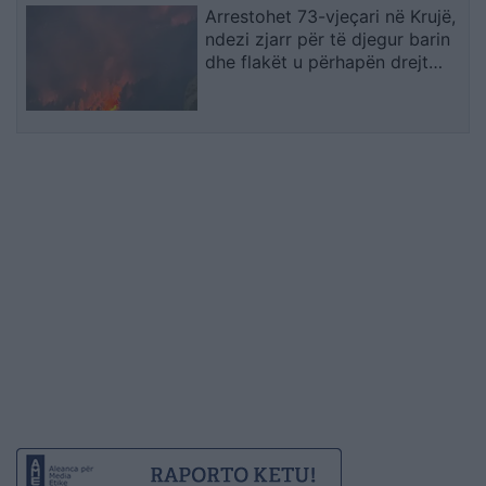
Arrestohet 73-vjeçari në Krujë,
ndezi zjarr për të djegur barin
dhe flakët u përhapën drejt
malit