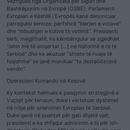
Vëzhgues nga Organizata për Siguri dhe
Bashkëpunim në Evropë (OSBE), Parlamenti
Evropian e Këshilli i Evropës kanë denoncuar
parregullsi serioze, përfshirë “blerjen e votave”
dhe “mbushjen e kutive të votimit”. Presidenti
serb, megjithatë, ka këmbëngulur se zgjedhjet
“ishin më të sinqertat […] në historinë e re të
Serbisë” dhe ka akuzuar “shtete të huaja të
fuqishme” se janë munduar “ta destabilizojnë
vendin”.
Operacioni Komando në Kosovë
Ky kontekst helmues e pasqyron strategjinë e
Vuçiqit për tension, duke i vërtetuar dyshimet
në rritje për orientimin Evropian të Serbisë.
Duke qenë në pushtet për gati dhjetë vjet,
presidenti e ka shfaqur admirimin e tij për ish-