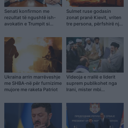
Senati konfirmon me
Sulmet ruse godasin
rezultat të ngushtë ish-
zonat pranë Kievit, vriten
avokatin e Trumpit si
tre persona, përfshirë një
Prokuror të Përgjithshëm
fëmijë
të SHBA-së
Ukraina arrin marrëveshje
Videoja e rrallë e liderit
me SHBA-në për furnizime
suprem publikohet nga
mujore me raketa Patriot
Irani, mister mbi
shëndetin e Mojtaba
Khameneit