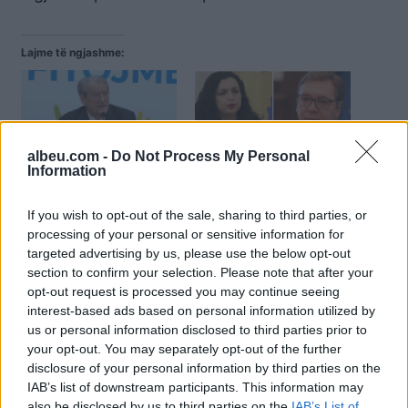
Lajme të ngjashme:
albeu.com -
Do Not Process My Personal
Kërkesa e Ramës për
Vuçiç fitoi zgjedhjet,
Information
konferencë
Osmani: Për fat të keq, në
ndërkombëtare për
Serbi, vazhdon një
If you wish to opt-out of the sale, sharing to third parties, or
Kosovën, Berisha: Qëllimi,
mentalitet i viteve ’90
processing of your personal or sensitive information for
përfshirja e Rusisë në
targeted advertising by us, please use the below opt-out
zgjidhjen e krizës
section to confirm your selection. Please note that after your
opt-out request is processed you may continue seeing
interest-based ads based on personal information utilized by
us or personal information disclosed to third parties prior to
your opt-out. You may separately opt-out of the further
disclosure of your personal information by third parties on the
Vuçiç: Perëndimi po
IAB’s list of downstream participants. This information may
ushtron trysni mbi Serbinë
also be disclosed by us to third parties on the
IAB’s List of