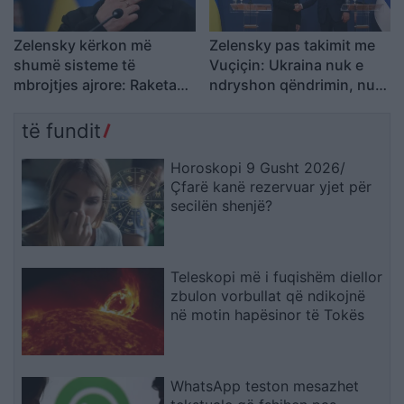
Zelensky kërkon më
Zelensky pas takimit me
shumë sisteme të
Vuçiçin: Ukraina nuk e
mbrojtjes ajrore: Raketa
ndryshon qëndrimin, nuk
që vjen drejt nesh vret
do ta njohë Kosovën
njerëz
të fundit
Horoskopi 9 Gusht 2026/
Çfarë kanë rezervuar yjet për
secilën shenjë?
Teleskopi më i fuqishëm diellor
zbulon vorbullat që ndikojnë
në motin hapësinor të Tokës
WhatsApp teston mesazhet