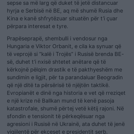
sepse sa më larg që duket të jetë distancuar
hyrja e Serbisë në BE, aq më shumë Rusia dhe
Kina e kanë shfrytëzuar situatën për t’i çuar
përpara interesat e tyre.
Prapëseprapë, shembulli i vendosur nga
Hungaria e Viktor Orbanit, e cila ka synuar që
të veprojë si “kalë i Trojës” i Rusisë brenda BE-
së, duhet t’i nxisë shtetet anëtare që të
kërkojnë pëlqim drastik e të pakthyeshëm me
sundimin e ligjit, për ta parandaluar Beogradin
që një ditë ta përsërisë të njëjtën taktikë.
Evropianët e dinë nga historia e vet që rreziqet
e një krize në Ballkan mund të kenë pasoja
katastrofale, shumë përtej vetë këtij rajoni. Në
sfondin e tensionit të përkeqësuar nga
agresioni i Rusisë në Ukrainë, ata duhet të jenë
vigjilentë për ekceset e presidentit serb.