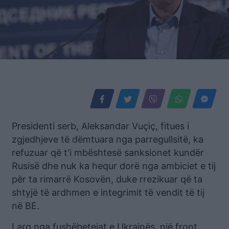
Presidenti serb, Aleksandar Vuçiç, fitues i
zgjedhjeve të dëmtuara nga parregullsitë, ka
refuzuar që t’i mbështesë sanksionet kundër
Rusisë dhe nuk ka hequr dorë nga ambiciet e tij
për ta rimarrë Kosovën, duke rrezikuar që ta
shtyjë të ardhmen e integrimit të vendit të tij
në BE.
Larg nga fushëbetejat e Ukrainës, një front