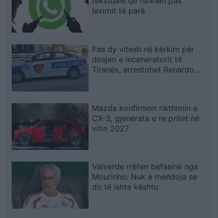
tekstuale që fshihen pas
leximit të parë
Pas dy vitesh në kërkim për
dosjen e inceneratorit të
Tiranës, arrestohet Renardo
Nallbani në Palasë
Mazda konfirmon rikthimin e
CX-3, gjenerata e re pritet në
vitin 2027
Valverde rrëfen befasinë nga
Mourinho: Nuk e mendoja se
do të ishte kështu