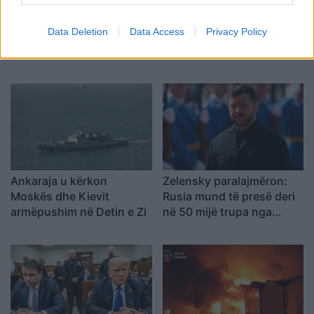
Data Deletion
Data Access
Privacy Policy
Ankaraja u kërkon
Zelensky paralajmëron:
Moskës dhe Kievit
Rusia mund të presë deri
armëpushim në Detin e Zi
në 50 mijë trupa nga
Koreja e Veriut