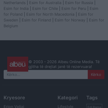
Netherlands
|
Esim for Australia
|
Esim for Russia
|
Esim for India
|
Esim for Chile
|
Esim for Peru
|
Esim
for Poland
|
Esim for North Macedonia
|
Esim for
Sweden
|
Esim for Finland
|
Esim for Norway
|
Esim for
Belgium
© 2003 -
2026 Albeu Online Media. Të
gjitha të drejtat janë të rezervuara!
Search
Kryesore
Kategori
Tags
Erion Veliaj
Lifestyle
Edi Rama