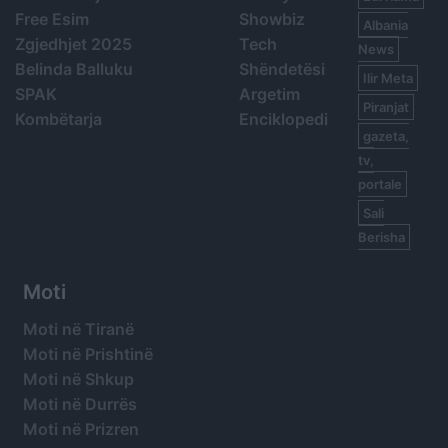
Free Esim
Showbiz
Albania
Zgjedhjet 2025
Tech
News
Belinda Balluku
Shëndetësi
Ilir Meta
SPAK
Argetim
Piranjat
Kombëtarja
Enciklopedi
gazeta,
tv,
portale
Sali
Berisha
Moti
Moti në Tiranë
Moti në Prishtinë
Moti në Shkup
Moti në Durrës
Moti në Prizren