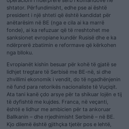
operacioni i ndërprerë serb i komandove në
shtator. Përfundimisht, edhe pse ai është
president i një shteti që është kandidat për
anëtarësim në BE (nga e cila ai ka marrë
fonde), ai ka refuzuar që të rreshtohet me
sanksionet evropiane kundër Rusisë dhe e ka
ndërprerë zbatimin e reformave që kërkohen
nga blloku.
Evropianët kishin besuar për kohë të gjatë se
lidhjet tregtare të Serbisë me BE-në, si dhe
zhvillimi ekonomik i vendit, do të ngadhënjenin
në fund para retorikës nacionaliste të Vuçiqit.
Ata tani kanë çdo arsye për ta shikuar lojën e tij
të dyfishtë me kujdes. Franca, në veçanti,
është e lidhur me ambicien për ta ankoruar
Ballkanin – dhe rrjedhimisht Serbinë – në BE.
Kjo dilemë është gjithçka tjetër pos e lehtë,