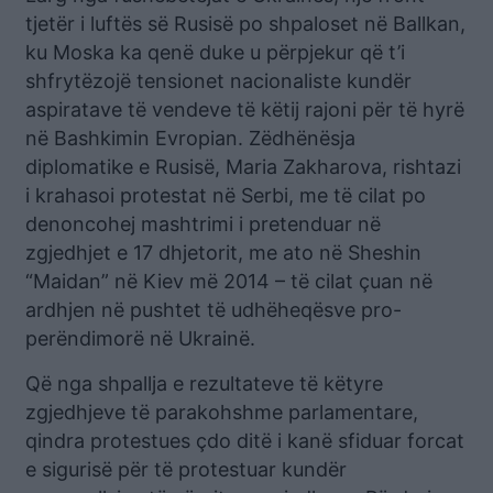
tjetër i luftës së Rusisë po shpaloset në Ballkan,
ku Moska ka qenë duke u përpjekur që t’i
shfrytëzojë tensionet nacionaliste kundër
aspiratave të vendeve të këtij rajoni për të hyrë
në Bashkimin Evropian. Zëdhënësja
diplomatike e Rusisë, Maria Zakharova, rishtazi
i krahasoi protestat në Serbi, me të cilat po
denoncohej mashtrimi i pretenduar në
zgjedhjet e 17 dhjetorit, me ato në Sheshin
“Maidan” në Kiev më 2014 – të cilat çuan në
ardhjen në pushtet të udhëheqësve pro-
perëndimorë në Ukrainë.
Që nga shpallja e rezultateve të këtyre
zgjedhjeve të parakohshme parlamentare,
qindra protestues çdo ditë i kanë sfiduar forcat
e sigurisë për të protestuar kundër