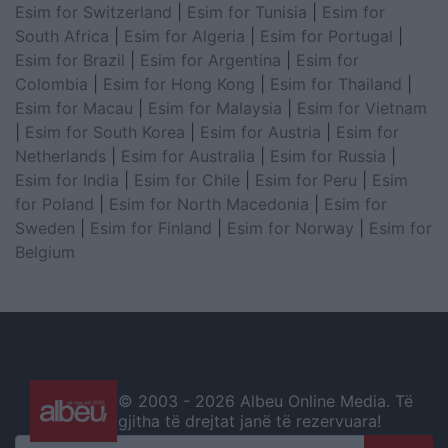
Esim for Switzerland
|
Esim for Tunisia
|
Esim for
South Africa
|
Esim for Algeria
|
Esim for Portugal
|
Esim for Brazil
|
Esim for Argentina
|
Esim for
Colombia
|
Esim for Hong Kong
|
Esim for Thailand
|
Esim for Macau
|
Esim for Malaysia
|
Esim for Vietnam
|
Esim for South Korea
|
Esim for Austria
|
Esim for
Netherlands
|
Esim for Australia
|
Esim for Russia
|
Esim for India
|
Esim for Chile
|
Esim for Peru
|
Esim
for Poland
|
Esim for North Macedonia
|
Esim for
Sweden
|
Esim for Finland
|
Esim for Norway
|
Esim for
Belgium
© 2003 -
2026 Albeu Online Media. Të
gjitha të drejtat janë të rezervuara!