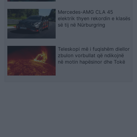
Mercedes-AMG CLA 45
elektrik thyen rekordin e klasës
së tij në Nürburgring
Teleskopi më i fuqishëm diellor
zbulon vorbullat që ndikojnë
në motin hapësinor dhe Tokë