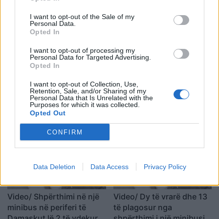
I want to opt-out of the Sale of my
Personal Data.
Shtuar
më
15.09.2022 20:41
Opted In
Tags:
,
,
kosova
Parlamenti
parlamenti
I want to opt-out of processing my
,
serb
Shaip Kamberi
Personal Data for Targeted Advertising.
Opted In
I want to opt-out of Collection, Use,
Retention, Sale, and/or Sharing of my
Personal Data that Is Unrelated with the
Purposes for which it was collected.
Opted Out
CONFIRM
Data Deletion
Data Access
Privacy Policy
Video/ Shpërthimi në një
Video/ Dy të vrarë dhe 13
minibus në periferi të
të plagosur nga
Damaskut lë 2 të vdekur
shpërthimi i një minibusi