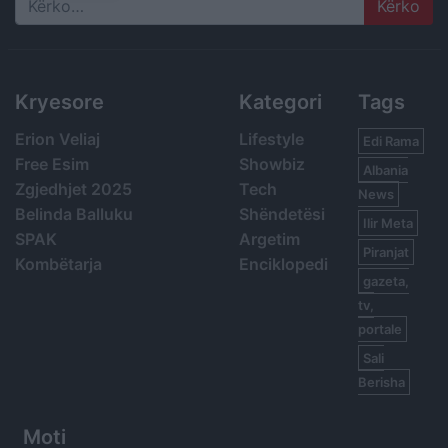
Search
Kryesore
Kategori
Tags
Erion Veliaj
Lifestyle
Edi Rama
Free Esim
Showbiz
Albania
Zgjedhjet 2025
Tech
News
Belinda Balluku
Shëndetësi
Ilir Meta
SPAK
Argetim
Piranjat
Kombëtarja
Enciklopedi
gazeta,
tv,
portale
Sali
Berisha
Moti