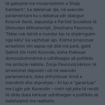
të gabojmë me mosarrestimin e Shaip
Kamberit”, ka deklaruar dje, në seancën
parlamentare ku u debatua për dialogun
Kosovë-Serbi, deputetja e Partisë Socialiste të
Sllobodan Millosheviqit, Snezhana Paunoviq.
“Nëse nuk është e mundur kjo ta shpërngulim
nga këtu” ka vazhduar ajo. Kishte propozuar
arrestimin tim sepse një ditë më parë, gjatë
fjalimit tim rreth Kosovës, kisha theksuar
domosdoshmërinë e udhëheqjes së politikës
me ambicie realiste. Zonja Paunoviq kërkon të
arrestohet deputeti i cili në seancën
parlamentare, duke shfrytëzuar lirinë e
mendimit dhe shprehjes – liri kjo e “garantuar”
me Ligjin për Kuvendin – rreth një pike të rendit
të ditës duke kërkuar udhëheqjen e politikës së
ballafaqimit me realitetin.