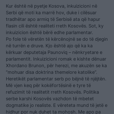
Kur është në pyetje Kosova, inkuizicioni në
Serbi që moti ka marrë hov, duke i cilësuar
tradhëtar apo armiq të Serbisë ata që hapur
flasin cili është realiteti rreth Kosovës. Sot, ky
inkuizicion është bërë edhe parlamentar.
Po fole të vëretën të kërcënojnë se do të djegin
në turrën e druve. Kjo është ajo që ka ka
kërkuar deputetaja Paunoviq – nënkryetare e
parlamentit. Inkuizicioni romak e kishte dënuar
Xhordano Brunon, për herezi, me akuzën se ka
“mohuar disa doktrina themelore katolike”.
Heretikët parlamentar serb po bëjnë të njëjtën.
Më vjen keq për kokëfortësinë e tyre të
refuzimit të realitetit rreth Kosovës. Politika
serbe karshi Kosovës vazhdon të mbetet
dogmatike jo realiste. E vëreteta mund të jetë e
hidhur por nuk duhet ta mohosh. Me apo pa