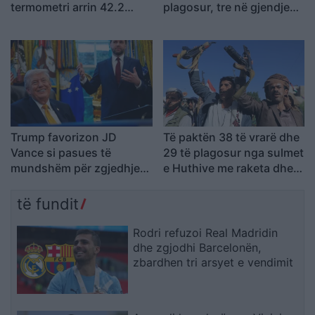
termometri arrin 42.2
plagosur, tre në gjendje
gradë Celsius
kritike
Trump favorizon JD
Të paktën 38 të vrarë dhe
Vance si pasues të
29 të plagosur nga sulmet
mundshëm për zgjedhjet
e Huthive me raketa dhe
presidenciale të vitit
dronë kundër ushtrisë së
2028, sipas “The
Jemenit
të fundit
Washington Post
Rodri refuzoi Real Madridin
dhe zgjodhi Barcelonën,
zbardhen tri arsyet e vendimit