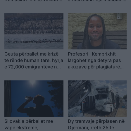
dhe 13 të plagosur
pranë Damaskut
Ceuta përballet me krizë
Profesori i Kembrixhit
të rëndë humanitare, hyrja
largohet nga detyra pas
e 72,000 emigrantëve në
akuzave për plagjiaturë
dy ditë ndez përplasjet
dhe pasaktësi akademike
politike në Spanjë
Sllovakia përballet me
Dy tramvaje përplasen në
vapë ekstreme,
Gjermani, rreth 25 të