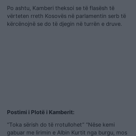
Po ashtu, Kamberi theksoi se të flasësh të
vërteten rreth Kosovës në parlamentin serb të
kërcënojnë se do të djegin në turrën e druve.
Postimi i Plotë i Kamberit:
“Toka sërish do të rrotullohet” “Nëse kemi
gabuar me lirimin e Albin Kurtit nga burgu, mos