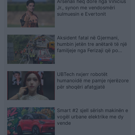
Arsenali heq dorë nga Vinicius
Jr., synon me vendosmëri
sulmuesin e Evertonit
Aksident fatal në Gjermani,
humbin jetën tre anëtarë të një
familjeje nga Ferizaji që po
ktheheshin nga Kosova
UBTech nxjerr robotët
humanoidë me pamje njerëzore
për shoqëri afatgjatë
Smart #2 sjell sërish makinën e
vogël urbane elektrike me dy
vende