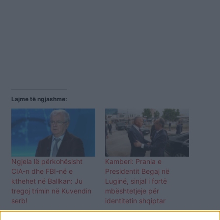
Lajme të ngjashme:
Ngjela lë përkohësisht
Kamberi: Prania e
CIA-n dhe FBI-në e
Presidentit Begaj në
kthehet në Ballkan: Ju
Luginë, sinjal i fortë
tregoj trimin në Kuvendin
mbështetjeje për
serb!
identitetin shqiptar