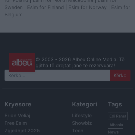
Sweden
|
Esim for Finland
|
Esim for Norway
|
Esim for
Belgium
© 2003 -
2026 Albeu Online Media. Të
gjitha të drejtat janë të rezervuara!
Search
Kryesore
Kategori
Tags
Erion Veliaj
Lifestyle
Edi Rama
Free Esim
Showbiz
Albania
Zgjedhjet 2025
Tech
News