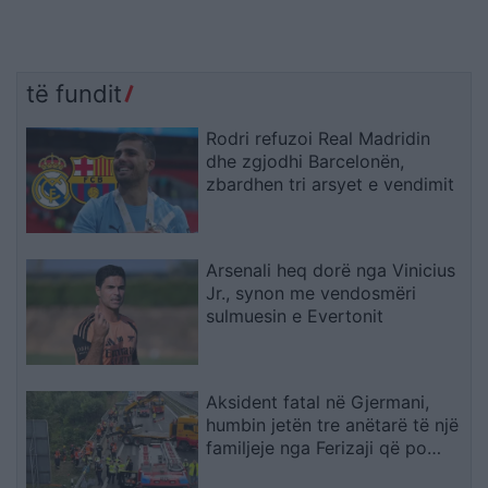
të fundit
Rodri refuzoi Real Madridin
dhe zgjodhi Barcelonën,
zbardhen tri arsyet e vendimit
Arsenali heq dorë nga Vinicius
Jr., synon me vendosmëri
sulmuesin e Evertonit
Aksident fatal në Gjermani,
humbin jetën tre anëtarë të një
familjeje nga Ferizaji që po
ktheheshin nga Kosova