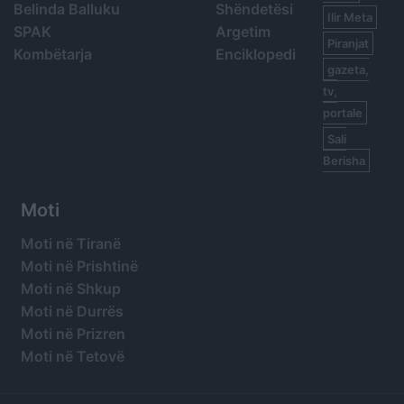
Belinda Balluku
Shëndetësi
Ilir Meta
SPAK
Argetim
Piranjat
Kombëtarja
Enciklopedi
gazeta,
tv,
portale
Sali
Berisha
Moti
Moti në Tiranë
Moti në Prishtinë
Moti në Shkup
Moti në Durrës
Moti në Prizren
Moti në Tetovë