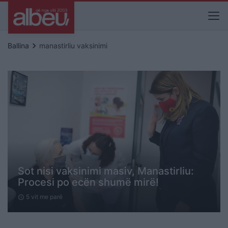
keyboard_arrow_right
Ballina
manastirliu vaksinimi
Sot nisi vaksinimi masiv, Manastirliu:
Procesi po ecën shumë mirë!
5 vit me parë
schedule