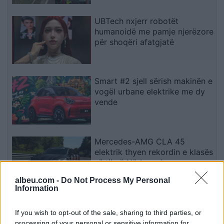
UBTech nxjerr robotët
humanoidë me pamje njerëzore
për shoqëri afatgjatë
Smart #2 sjell sërish makinën e
vogël urbane elektrike me dy
vende
Mercedes-AMG CLA 45
elektrik thyen rekordin e klasës
së tij në Nürburgring
albeu.com -
Do Not Process My Personal
Information
Teleskopi më i fuqishëm diellor
zbulon vorbullat që ndikojnë
If you wish to opt-out of the sale, sharing to third parties, or
në motin hapësinor dhe Tokë
processing of your personal or sensitive information for