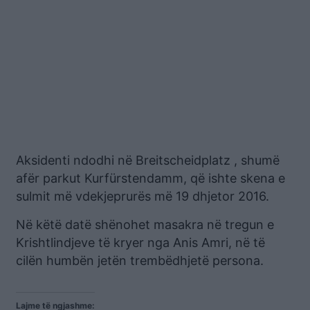
Aksidenti ndodhi në Breitscheidplatz , shumë
afër parkut Kurfürstendamm, që ishte skena e
sulmit më vdekjeprurës më 19 dhjetor 2016.
Në këtë datë shënohet masakra në tregun e
Krishtlindjeve të kryer nga Anis Amri, në të
cilën humbën jetën trembëdhjetë persona.
Lajme të ngjashme: