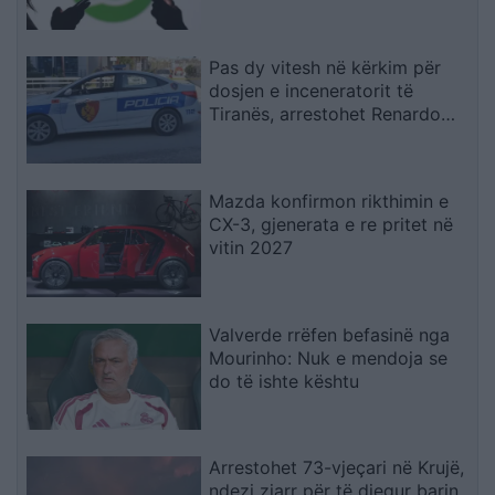
Pas dy vitesh në kërkim për
dosjen e inceneratorit të
Tiranës, arrestohet Renardo
Nallbani në Palasë
Mazda konfirmon rikthimin e
CX-3, gjenerata e re pritet në
vitin 2027
Valverde rrëfen befasinë nga
Mourinho: Nuk e mendoja se
do të ishte kështu
Arrestohet 73-vjeçari në Krujë,
ndezi zjarr për të djegur barin