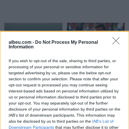
albeu.com -
Do Not Process My Personal
Information
If you wish to opt-out of the sale, sharing to third parties, or
Ankaraja u kërkon
Zelensky paralajmëron:
processing of your personal or sensitive information for
Moskës dhe Kievit
Rusia mund të presë deri
targeted advertising by us, please use the below opt-out
armëpushim në Detin e Zi
në 50 mijë trupa nga
section to confirm your selection. Please note that after your
Koreja e Veriut
opt-out request is processed you may continue seeing
interest-based ads based on personal information utilized by
us or personal information disclosed to third parties prior to
your opt-out. You may separately opt-out of the further
disclosure of your personal information by third parties on the
IAB’s list of downstream participants. This information may
also be disclosed by us to third parties on the
IAB’s List of
Downstream Participants
that may further disclose it to other
Senati konfirmon me
Sulmet ruse godasin