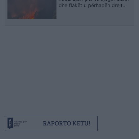
dhe flakët u përhapën drejt
malit