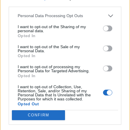
third parties.
rezultat të ngushtë ish-
zonat pranë Kievit, vriten
avokatin e Trumpit si
tre persona, përfshirë një
Personal Data Processing Opt Outs
Prokuror të Përgjithshëm
fëmijë
të SHBA-së
I want to opt-out of the Sharing of my
personal data.
Opted In
I want to opt-out of the Sale of my
Personal Data.
Opted In
Ukraina arrin marrëveshje
Videoja e rrallë e liderit
I want to opt-out of processing my
Personal Data for Targeted Advertising.
me SHBA-në për furnizime
suprem publikohet nga
Opted In
mujore me raketa Patriot
Irani, mister mbi
shëndetin e Mojtaba
I want to opt-out of Collection, Use,
Retention, Sale, and/or Sharing of my
Khameneit
Personal Data that Is Unrelated with the
Purposes for which it was collected.
Opted Out
CONFIRM