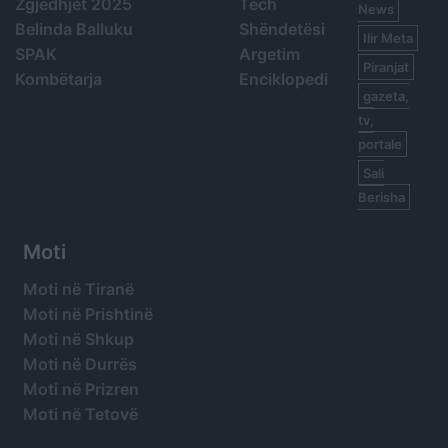
Zgjedhjet 2025
Tech
News
Belinda Balluku
Shëndetësi
Ilir Meta
SPAK
Argetim
Piranjat
Kombëtarja
Enciklopedi
gazeta,
tv,
portale
Sali
Berisha
Moti
Moti në Tiranë
Moti në Prishtinë
Moti në Shkup
Moti në Durrës
Moti në Prizren
Moti në Tetovë