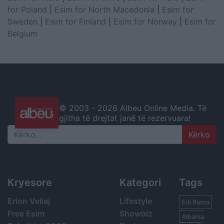
for Poland
|
Esim for North Macedonia
|
Esim for
Sweden
|
Esim for Finland
|
Esim for Norway
|
Esim for
Belgium
© 2003 -
2026 Albeu Online Media. Të
gjitha të drejtat janë të rezervuara!
Search
Kryesore
Kategori
Tags
Erion Veliaj
Lifestyle
Edi Rama
Free Esim
Showbiz
Albania