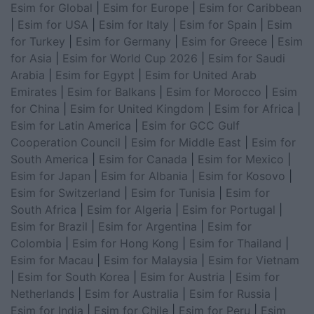
Esim for Global
|
Esim for Europe
|
Esim for Caribbean
|
Esim for USA
|
Esim for Italy
|
Esim for Spain
|
Esim
for Turkey
|
Esim for Germany
|
Esim for Greece
|
Esim
for Asia
|
Esim for World Cup 2026
|
Esim for Saudi
Arabia
|
Esim for Egypt
|
Esim for United Arab
Emirates
|
Esim for Balkans
|
Esim for Morocco
|
Esim
for China
|
Esim for United Kingdom
|
Esim for Africa
|
Esim for Latin America
|
Esim for GCC Gulf
Cooperation Council
|
Esim for Middle East
|
Esim for
South America
|
Esim for Canada
|
Esim for Mexico
|
Esim for Japan
|
Esim for Albania
|
Esim for Kosovo
|
Esim for Switzerland
|
Esim for Tunisia
|
Esim for
South Africa
|
Esim for Algeria
|
Esim for Portugal
|
Esim for Brazil
|
Esim for Argentina
|
Esim for
Colombia
|
Esim for Hong Kong
|
Esim for Thailand
|
Esim for Macau
|
Esim for Malaysia
|
Esim for Vietnam
|
Esim for South Korea
|
Esim for Austria
|
Esim for
Netherlands
|
Esim for Australia
|
Esim for Russia
|
Esim for India
|
Esim for Chile
|
Esim for Peru
|
Esim