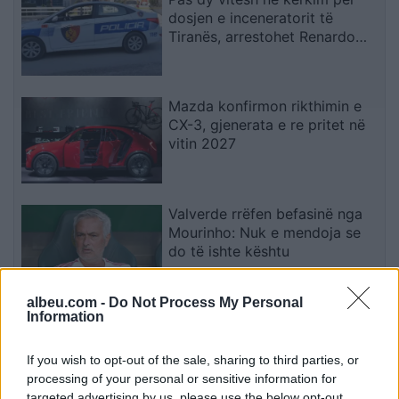
dosjen e inceneratorit të
Tiranës, arrestohet Renardo
Nallbani në Palasë
Mazda konfirmon rikthimin e
CX-3, gjenerata e re pritet në
vitin 2027
Valverde rrëfen befasinë nga
Mourinho: Nuk e mendoja se
do të ishte kështu
albeu.com -
Do Not Process My Personal
Information
Arrestohet 73-vjeçari në Krujë,
ndezi zjarr për të djegur barin
dhe flakët u përhapën drejt
If you wish to opt-out of the sale, sharing to third parties, or
malit
processing of your personal or sensitive information for
targeted advertising by us, please use the below opt-out