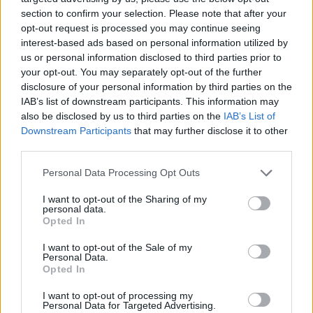
section to confirm your selection. Please note that after your
opt-out request is processed you may continue seeing
interest-based ads based on personal information utilized by
us or personal information disclosed to third parties prior to
your opt-out. You may separately opt-out of the further
disclosure of your personal information by third parties on the
IAB’s list of downstream participants. This information may
also be disclosed by us to third parties on the
IAB’s List of
Downstream Participants
that may further disclose it to other
third parties.
Personal Data Processing Opt Outs
I want to opt-out of the Sharing of my
personal data.
Opted In
I want to opt-out of the Sale of my
Personal Data.
Opted In
Esim for Global
|
Esim for Europe
|
Esim for Caribbean
|
Esim for USA
|
Esim for Italy
|
Esim for Spain
|
Esim
I want to opt-out of processing my
Personal Data for Targeted Advertising.
for Turkey
|
Esim for Germany
|
Esim for Greece
|
Esim