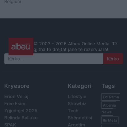
Belgium
© 2003 -
2026 Albeu Online Media. Të
gjitha të drejtat janë të rezervuara!
Search
Kryesore
Kategori
Tags
Erion Veliaj
Lifestyle
Edi Rama
Free Esim
Showbiz
Albania
Zgjedhjet 2025
Tech
News
Belinda Balluku
Shëndetësi
Ilir Meta
SPAK
Argetim