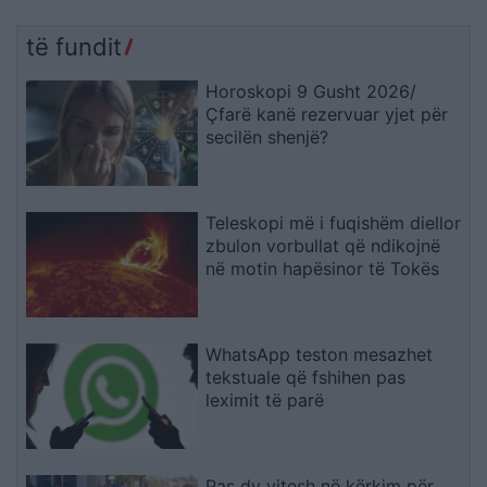
të fundit
Horoskopi 9 Gusht 2026/
Çfarë kanë rezervuar yjet për
secilën shenjë?
Teleskopi më i fuqishëm diellor
zbulon vorbullat që ndikojnë
në motin hapësinor të Tokës
WhatsApp teston mesazhet
tekstuale që fshihen pas
leximit të parë
Pas dy vitesh në kërkim për