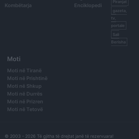
Piranjat
Kombëtarja
Enciklopedi
gazeta,
tv,
portale
Sali
Berisha
Moti
Moti në Tiranë
Moti në Prishtinë
Moti në Shkup
Moti në Durrës
Moti në Prizren
Moti në Tetovë
© 2003 -
2026 Të gjitha të drejtat janë të rezervuara!