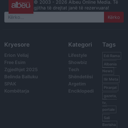
© 2003 -
2026 Albeu Online Media. Të
gjitha të drejtat janë të rezervuara!
Search
Kryesore
Kategori
Tags
Erion Veliaj
Lifestyle
Edi Rama
Free Esim
Showbiz
Albania
Zgjedhjet 2025
Tech
News
Belinda Balluku
Shëndetësi
Ilir Meta
SPAK
Argetim
Piranjat
Kombëtarja
Enciklopedi
gazeta,
tv,
portale
Sali
Berisha