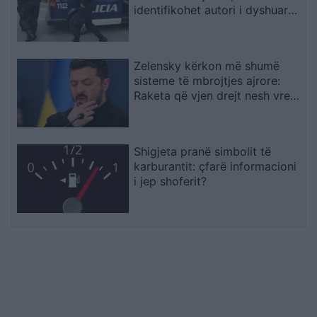
identifikohet autori i dyshuar
që është në kërkim
Zelensky kërkon më shumë
sisteme të mbrojtjes ajrore:
Raketa që vjen drejt nesh vret
njerëz
Shigjeta pranë simbolit të
karburantit: çfarë informacioni
i jep shoferit?