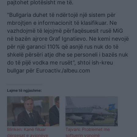
pajtohet plotësisht me të.
“Bullgaria duhet të ndërtojë një sistem për
mbrojtjen e informacionit të klasifikuar. Ne
vazhdojmë të lejojmë përfaqësuesit rusë MiG
në bazën ajrore Graf Ignatievo. Ne kemi nevojë
për një garanci 110% që asnjë rus nuk do të
shkelë përsëri atje dhe se personeli i bazës nuk
do të pijë vodka me rusët”, shtoi ish-kreu
bullgar për Euroactiv./albeu.com
Lajme të ngjashme:
Blinken: Kanë filluar
Tajvani: Problemet me
dërgesat e avionëve
softuerin vonojnë