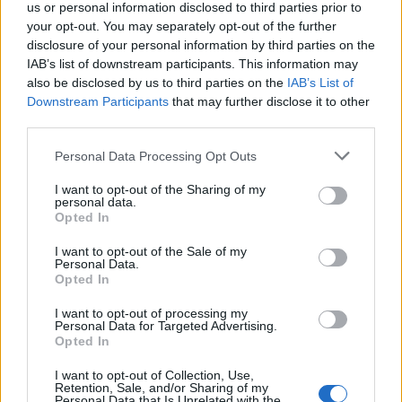
Zelensky kërkon më
Zelensky pas takimit me
us or personal information disclosed to third parties prior to
shumë sisteme të
Vuçiçin: Ukraina nuk e
your opt-out. You may separately opt-out of the further
disclosure of your personal information by third parties on the
mbrojtjes ajrore: Raketa
ndryshon qëndrimin, nuk
IAB’s list of downstream participants. This information may
që vjen drejt nesh vret
do ta njohë Kosovën
also be disclosed by us to third parties on the
IAB’s List of
njerëz
Downstream Participants
that may further disclose it to other
third parties.
Personal Data Processing Opt Outs
I want to opt-out of the Sharing of my
personal data.
Britania përballet me valën
Tensionet për emigrantët
Opted In
e pestë të të nxehtit,
thellojnë përplasjen Itali-
temperaturat mund të
Spanjë, Madridi rikthen
I want to opt-out of the Sale of my
Personal Data.
shkojnë në 36°C
kontrollet në kufi
Opted In
I want to opt-out of processing my
Personal Data for Targeted Advertising.
Opted In
I want to opt-out of Collection, Use,
Retention, Sale, and/or Sharing of my
Personal Data that Is Unrelated with the