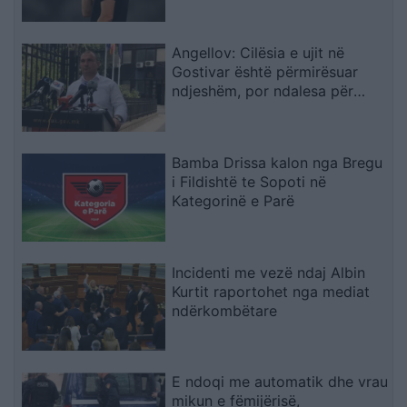
Angellov: Cilësia e ujit në
Gostivar është përmirësuar
ndjeshëm, por ndalesa për
konsum mbetet në fuqi
Bamba Drissa kalon nga Bregu
i Fildishtë te Sopoti në
Kategorinë e Parë
Incidenti me vezë ndaj Albin
Kurtit raportohet nga mediat
ndërkombëtare
E ndoqi me automatik dhe vrau
mikun e fëmijërisë,