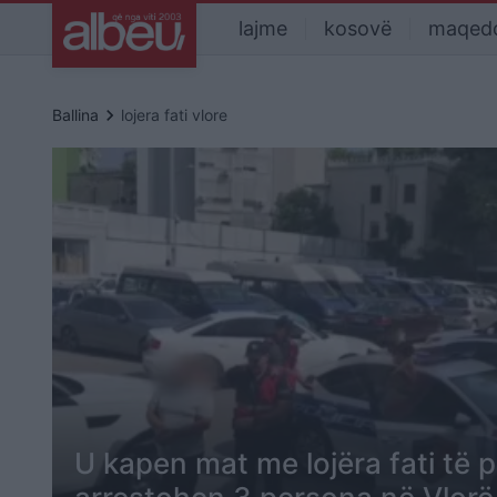
lajme
kosovë
maqed
keyboard_arrow_right
Ballina
lojera fati vlore
U kapen mat me lojëra fati të 