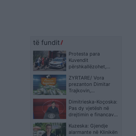
të fundit
Protesta para
Kuvendit
përshkallëzohet,
protestuesit dëmtojnë
ZYRTARE/ Vora
me gurë dhe sende të
prezanton Dimitar
forta një automjet
Trajkovin,
policie
qendërsulmuesi 350
Dimitrieska-Koçoska:
mijë euro vjen pas
Pas dy vjetësh në
aventurës në Premier
drejtimin e financave
League
publike, ekonomia ka
Kuzeska: Gjendje
hyrë në një fazë
alarmante në Klinikën
rritjeje të