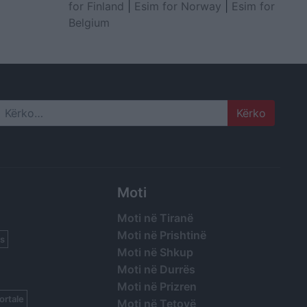
for Finland
|
Esim for Norway
|
Esim for
Belgium
Search
Moti
Moti në Tiranë
Moti në Prishtinë
s
Moti në Shkup
Moti në Durrës
Moti në Prizren
ortale
Moti në Tetovë