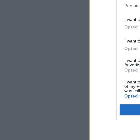
Persona
I want t
Opted 
I want t
Opted 
I want 
Advertis
Opted 
I want t
of my P
was col
Opted 