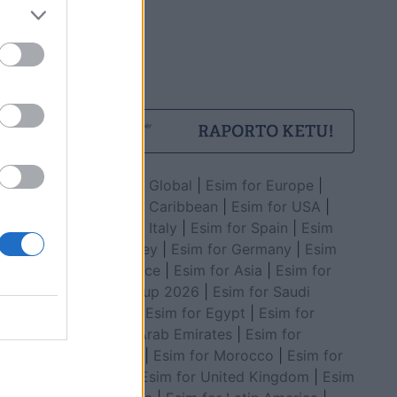
Esim for Global
|
Esim for Europe
|
Esim for Caribbean
|
Esim for USA
|
Esim for Italy
|
Esim for Spain
|
Esim
for Turkey
|
Esim for Germany
|
Esim
for Greece
|
Esim for Asia
|
Esim for
World Cup 2026
|
Esim for Saudi
Arabia
|
Esim for Egypt
|
Esim for
United Arab Emirates
|
Esim for
Balkans
|
Esim for Morocco
|
Esim for
China
|
Esim for United Kingdom
|
Esim