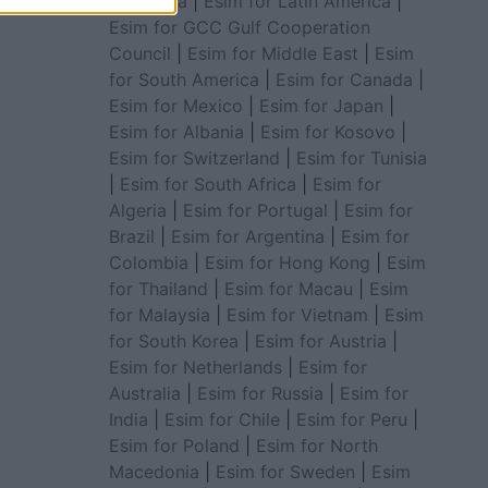
for Africa
|
Esim for Latin America
|
Esim for GCC Gulf Cooperation
Council
|
Esim for Middle East
|
Esim
for South America
|
Esim for Canada
|
Esim for Mexico
|
Esim for Japan
|
Esim for Albania
|
Esim for Kosovo
|
Esim for Switzerland
|
Esim for Tunisia
|
Esim for South Africa
|
Esim for
Algeria
|
Esim for Portugal
|
Esim for
Brazil
|
Esim for Argentina
|
Esim for
Colombia
|
Esim for Hong Kong
|
Esim
for Thailand
|
Esim for Macau
|
Esim
for Malaysia
|
Esim for Vietnam
|
Esim
for South Korea
|
Esim for Austria
|
Esim for Netherlands
|
Esim for
Australia
|
Esim for Russia
|
Esim for
India
|
Esim for Chile
|
Esim for Peru
|
Esim for Poland
|
Esim for North
Macedonia
|
Esim for Sweden
|
Esim