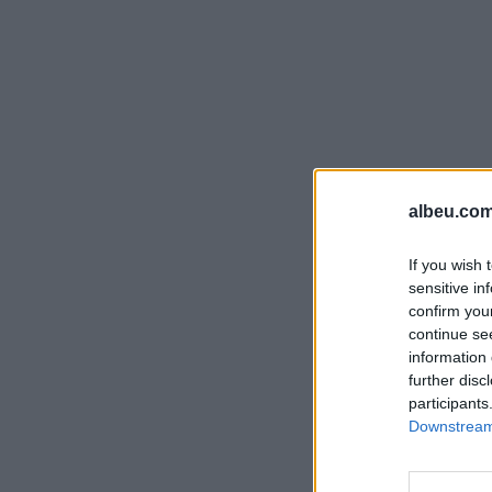
albeu.com
If you wish 
sensitive in
confirm you
continue se
information 
further disc
participants
Downstream 