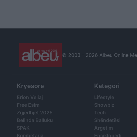
© 2003 -
2026 Albeu Online Medi
Kryesore
Kategori
Erion Veliaj
Lifestyle
Free Esim
Showbiz
Zgjedhjet 2025
Tech
Belinda Balluku
Shëndetësi
SPAK
Argetim
Kombëtarja
Enciklopedi