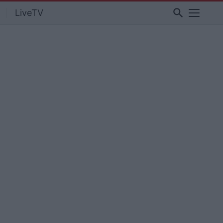
search
LiveTV