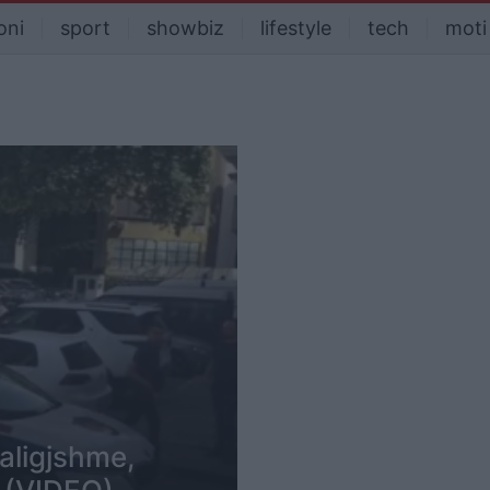
oni
sport
showbiz
lifestyle
tech
moti
paligjshme,