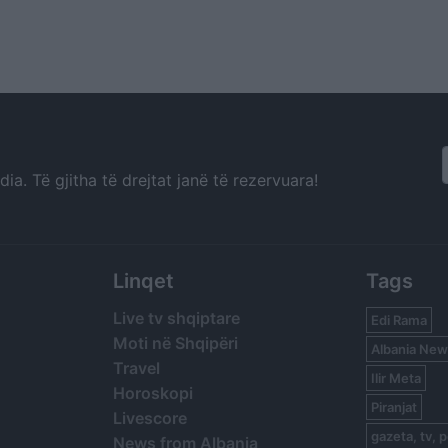
a. Të gjitha të drejtat janë të rezervuara!
Linqet
Tags
Live tv shqiptare
Edi Rama
Moti në Shqipëri
Albania New
Travel
Ilir Meta
Horoskopi
Piranjat
Livescore
gazeta, tv, p
News from Albania