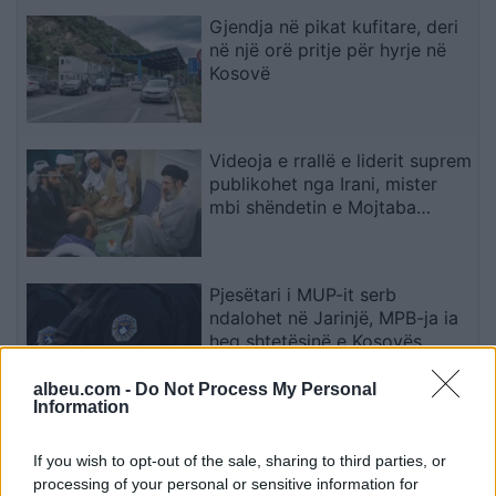
Gjendja në pikat kufitare, deri
në një orë pritje për hyrje në
Kosovë
Videoja e rrallë e liderit suprem
publikohet nga Irani, mister
mbi shëndetin e Mojtaba
Khameneit
Pjesëtari i MUP-it serb
ndalohet në Jarinjë, MPB-ja ia
heq shtetësinë e Kosovës
albeu.com -
Do Not Process My Personal
Information
Chelsea triumfon 3-0 ndaj
Milanit, Xabi Alonso vlerëson
If you wish to opt-out of the sale, sharing to third parties, or
paraqitjen e plotë të skuadrës
processing of your personal or sensitive information for