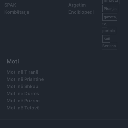
Ilir Meta
SPAK
Argetim
Piranjat
Kombëtarja
Enciklopedi
gazeta,
tv,
portale
Sali
Berisha
Moti
Moti në Tiranë
Moti në Prishtinë
Moti në Shkup
Moti në Durrës
Moti në Prizren
Moti në Tetovë