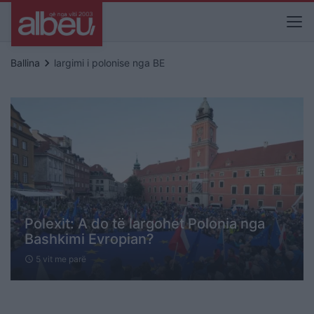
keyboard_arrow_right
Ballina
largimi i polonise nga BE
Polexit: A do të largohet Polonia nga
Bashkimi Evropian?
5 vit me parë
schedule