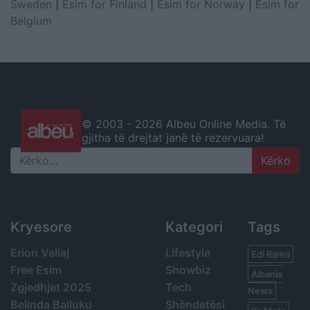
Sweden
|
Esim for Finland
|
Esim for Norway
|
Esim for
Belgium
© 2003 -
2026 Albeu Online Media. Të
gjitha të drejtat janë të rezervuara!
Search
Kryesore
Kategori
Tags
Erion Veliaj
Lifestyle
Edi Rama
Free Esim
Showbiz
Albania
Zgjedhjet 2025
Tech
News
Belinda Balluku
Shëndetësi