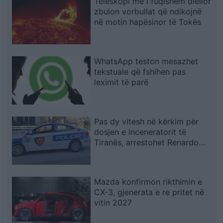
Teleskopi më i fuqishëm diellor
zbulon vorbullat që ndikojnë
në motin hapësinor të Tokës
WhatsApp teston mesazhet
tekstuale që fshihen pas
leximit të parë
Pas dy vitesh në kërkim për
dosjen e inceneratorit të
Tiranës, arrestohet Renardo
Nallbani në Palasë
Mazda konfirmon rikthimin e
CX-3, gjenerata e re pritet në
vitin 2027