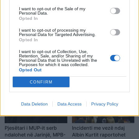
plotë
afrua “hijes së Putinit” në
I want to opt-out of the Sale of my
Ballkan
Personal Data.
Opted In
I want to opt-out of processing my
Personal Data for Targeted Advertising.
Opted In
I want to opt-out of Collection, Use,
Retention, Sale, and/or Sharing of my
Bushati: Zelenskyy duhej
Gjendja në pikat kufitare,
Personal Data that Is Unrelated with the
të shfaqte më shumë
deri në një orë pritje për
Purposes for which it was collected.
mirënjohje ndaj Kosovës
hyrje në Kosovë
Opted Out
për përkrahjen e Ukrainës
CONFIRM
Data Deletion
Data Access
Privacy Policy
Pjesëtari i MUP-it serb
Incidenti me vezë ndaj
ndalohet në Jarinjë, MPB-
Albin Kurtit raportohet