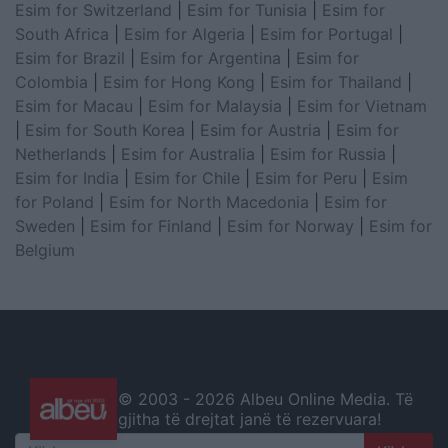
Esim for Switzerland
|
Esim for Tunisia
|
Esim for
South Africa
|
Esim for Algeria
|
Esim for Portugal
|
Esim for Brazil
|
Esim for Argentina
|
Esim for
Colombia
|
Esim for Hong Kong
|
Esim for Thailand
|
Esim for Macau
|
Esim for Malaysia
|
Esim for Vietnam
|
Esim for South Korea
|
Esim for Austria
|
Esim for
Netherlands
|
Esim for Australia
|
Esim for Russia
|
Esim for India
|
Esim for Chile
|
Esim for Peru
|
Esim
for Poland
|
Esim for North Macedonia
|
Esim for
Sweden
|
Esim for Finland
|
Esim for Norway
|
Esim for
Belgium
© 2003 -
2026 Albeu Online Media. Të
gjitha të drejtat janë të rezervuara!