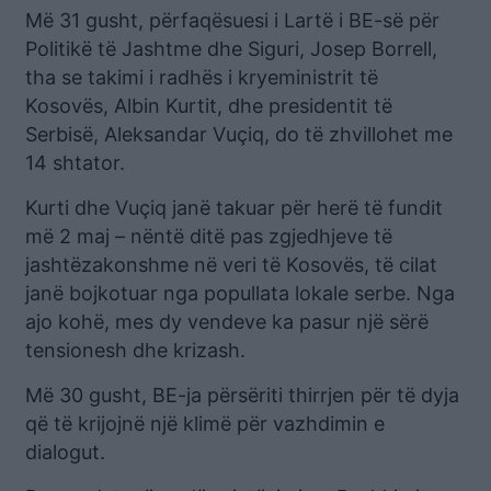
Më 31 gusht, përfaqësuesi i Lartë i BE-së për
Politikë të Jashtme dhe Siguri, Josep Borrell,
tha se takimi i radhës i kryeministrit të
Kosovës, Albin Kurtit, dhe presidentit të
Serbisë, Aleksandar Vuçiq, do të zhvillohet me
14 shtator.
Kurti dhe Vuçiq janë takuar për herë të fundit
më 2 maj – nëntë ditë pas zgjedhjeve të
jashtëzakonshme në veri të Kosovës, të cilat
janë bojkotuar nga popullata lokale serbe. Nga
ajo kohë, mes dy vendeve ka pasur një sërë
tensionesh dhe krizash.
Më 30 gusht, BE-ja përsëriti thirrjen për të dyja
që të krijojnë një klimë për vazhdimin e
dialogut.