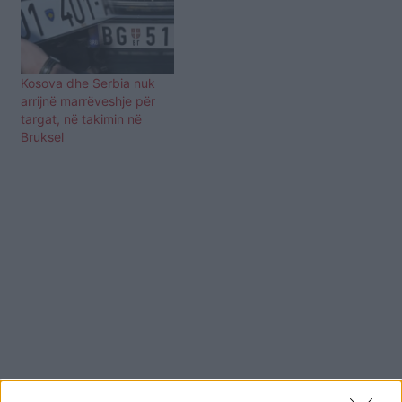
Kosova dhe Serbia nuk
arrijnë marrëveshje për
targat, në takimin në
Bruksel