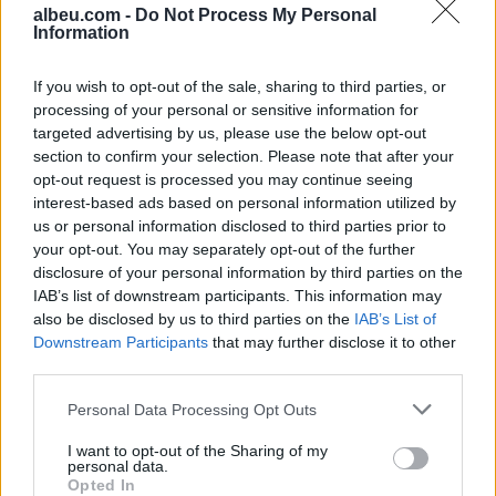
albeu.com -
Do Not Process My Personal
Information
Shtuar
më
7.09.2023 07:59
If you wish to opt-out of the sale, sharing to third parties, or
Tags:
,
lajcak takmim me bislimin
marredhenia
processing of your personal or sensitive information for
kosove serbi
targeted advertising by us, please use the below opt-out
section to confirm your selection. Please note that after your
opt-out request is processed you may continue seeing
interest-based ads based on personal information utilized by
us or personal information disclosed to third parties prior to
your opt-out. You may separately opt-out of the further
disclosure of your personal information by third parties on the
IAB’s list of downstream participants. This information may
also be disclosed by us to third parties on the
IAB’s List of
Downstream Participants
that may further disclose it to other
third parties.
Personal Data Processing Opt Outs
Sinani: LDK-ja nuk
Imeri pas takimit
I want to opt-out of the Sharing of my
bashkëqeveris me Kurtin
Zelensky–Vuçiq:
personal data.
Opted In
pa një marrëveshje të
Presidenti ukrainas iu