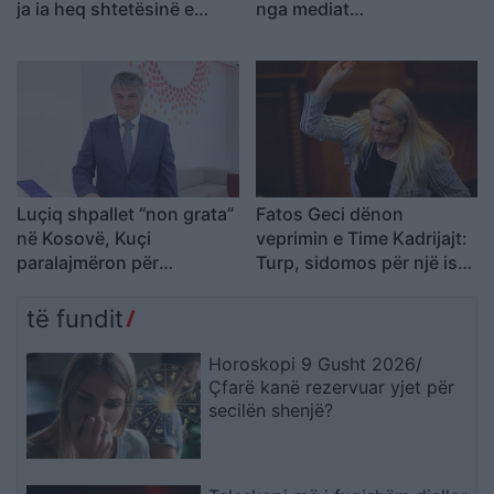
ja ia heq shtetësinë e
nga mediat
Kosovës
ndërkombëtare
Luçiq shpallet “non grata”
Fatos Geci dënon
në Kosovë, Kuçi
veprimin e Time Kadrijajt:
paralajmëron për
Turp, sidomos për një ish-
avancimin e ndikimit serb
pjesëtare të UÇK-së
të fundit
Horoskopi 9 Gusht 2026/
Çfarë kanë rezervuar yjet për
secilën shenjë?