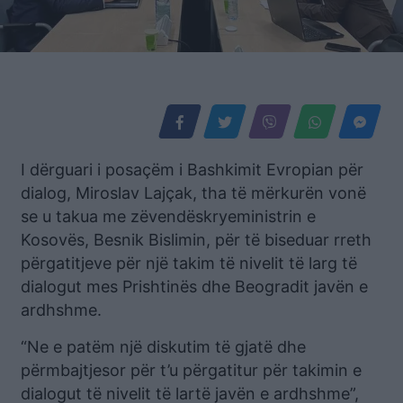
I dërguari i posaçëm i Bashkimit Evropian për
dialog, Miroslav Lajçak, tha të mërkurën vonë
se u takua me zëvendëskryeministrin e
Kosovës, Besnik Bislimin, për të biseduar rreth
përgatitjeve për një takim të nivelit të larg të
dialogut mes Prishtinës dhe Beogradit javën e
ardhshme.
“Ne e patëm një diskutim të gjatë dhe
përmbajtjesor për t’u përgatitur për takimin e
dialogut të nivelit të lartë javën e ardhshme”,