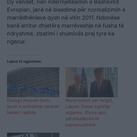
Dy vendet, nën ndërmjetësimin e Bashkimit
Evropian, janë në bisedime për normalizimin e
marrëdhënieve qysh në vitin 2011. Ndonëse
kanë arritur dhjetëra marrëveshje në fusha të
ndryshme, zbatimi i shumicës prej tyre ka
ngecur.
Lajme të ngjashme:
Dialogu Kosovë-Serbi,
Reciprociteti për targat,
javën e ardhshme mbahet
Lajçak: Duhet zgjidhje
takimi i radhës
urgjente, dhuna apo
përshkallëzimi të
papranueshme