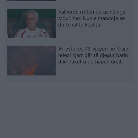
Valverde rrëfen befasinë nga
Mourinho: Nuk e mendoja se
do të ishte kështu
Arrestohet 73-vjeçari në Krujë,
ndezi zjarr për të djegur barin
dhe flakët u përhapën drejt
malit