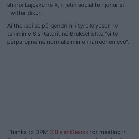
shkroi Lajçaku në X, rrjetin social të njohur si
Twitter dikur.
Ai theksoi se përqendrimi i tyre kryesor në
takimin e 6 shtatorit në Bruksel ishte “si të
përparojmë në normalizimin e marrëdhënieve”.
Thanks to DPM
@BislimiBesnik
for meeting in