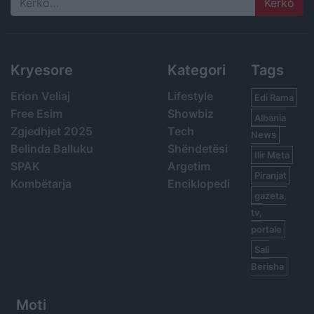
Search
Kryesore
Kategori
Tags
Erion Veliaj
Lifestyle
Edi Rama
Free Esim
Showbiz
Albania
Zgjedhjet 2025
Tech
News
Belinda Balluku
Shëndetësi
Ilir Meta
SPAK
Argetim
Piranjat
Kombëtarja
Enciklopedi
gazeta,
tv,
portale
Sali
Berisha
Moti