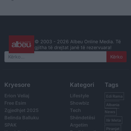
© 2003 -
2026 Albeu Online Media. Të
gjitha të drejtat janë të rezervuara!
Search
Kryesore
Kategori
Tags
Erion Veliaj
Lifestyle
Edi Rama
Free Esim
Showbiz
Albania
Zgjedhjet 2025
Tech
News
Belinda Balluku
Shëndetësi
Ilir Meta
SPAK
Argetim
Piranjat