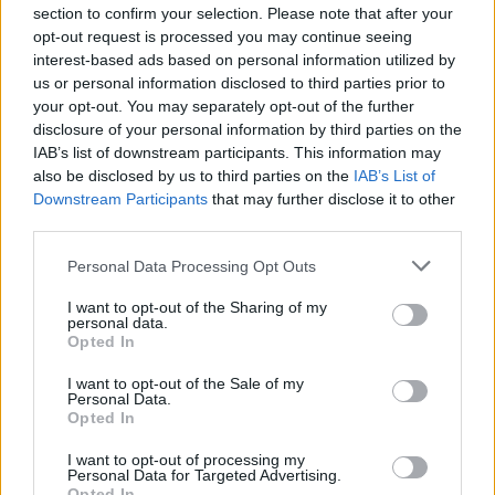
section to confirm your selection. Please note that after your
opt-out request is processed you may continue seeing
interest-based ads based on personal information utilized by
us or personal information disclosed to third parties prior to
your opt-out. You may separately opt-out of the further
disclosure of your personal information by third parties on the
IAB’s list of downstream participants. This information may
also be disclosed by us to third parties on the
IAB’s List of
Downstream Participants
that may further disclose it to other
third parties.
Personal Data Processing Opt Outs
I want to opt-out of the Sharing of my
personal data.
Opted In
I want to opt-out of the Sale of my
Personal Data.
Opted In
Esim for Global
|
Esim for Europe
|
Esim for Caribbean
|
Esim for USA
|
Esim for Italy
|
Esim for Spain
|
Esim
I want to opt-out of processing my
Personal Data for Targeted Advertising.
for Turkey
|
Esim for Germany
|
Esim for Greece
|
Esim
Opted In