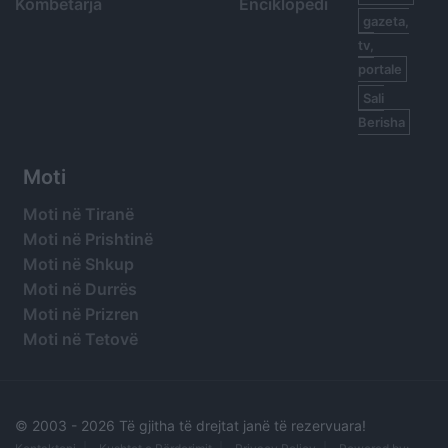
Kombëtarja
Enciklopedi
gazeta,
tv,
portale
Sali
Berisha
Moti
Moti në Tiranë
Moti në Prishtinë
Moti në Shkup
Moti në Durrës
Moti në Prizren
Moti në Tetovë
© 2003 -
2026 Të gjitha të drejtat janë të rezervuara!