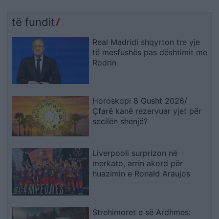
të fundit
Real Madridi shqyrton tre yje
të mesfushës pas dështimit me
Rodrin
Horoskopi 8 Gusht 2026/
Çfarë kanë rezervuar yjet për
secilën shenjë?
Liverpooli surprizon në
merkato, arrin akord për
huazimin e Ronald Araujos
Strehimoret e së Ardhmes: