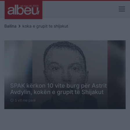
keyboard_arrow_right
Ballina
koka e grupit te shijakut
SPAK kërkon 10 vite burg për Astrit
Avdylin, kokën e grupit të Shijakut
5 vit me parë
schedule