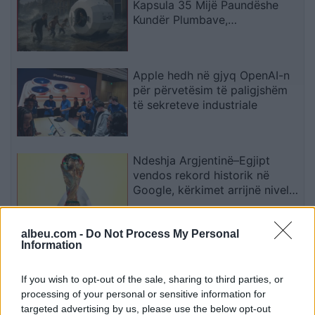
Kapsula 35 Mijë Paundëshe
Kundër Plumbave,
Shpërthimeve dhe Fatkeqësive
Natyrore
Apple hedh në gjyq OpenAI-n
për përvetësim të paligjshëm
të sekreteve industriale
Ndeshja Argjentinë–Egjipt
vendos rekord historik në
Google, kërkimet arrijnë nivele
të papara
albeu.com -
Do Not Process My Personal
Kina zbulon robotë humanoidë
Information
tepër realistë, të projektuar për
shoqëri afatgjatë
If you wish to opt-out of the sale, sharing to third parties, or
processing of your personal or sensitive information for
targeted advertising by us, please use the below opt-out