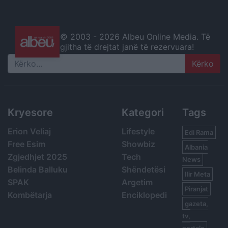
© 2003 -
2026 Albeu Online Media. Të
gjitha të drejtat janë të rezervuara!
Search
Kryesore
Kategori
Tags
Erion Veliaj
Lifestyle
Edi Rama
Free Esim
Showbiz
Albania
Zgjedhjet 2025
Tech
News
Belinda Balluku
Shëndetësi
Ilir Meta
SPAK
Argetim
Piranjat
Kombëtarja
Enciklopedi
gazeta,
tv,