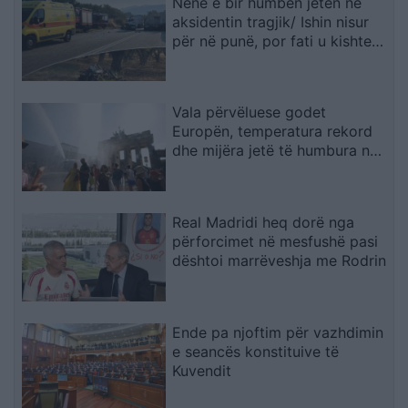
Nënë e bir humbën jetën në
aksidentin tragjik/ Ishin nisur
për në punë, por fati u kishte
rezervuar udhëtimin e fundit
(FOTO)
Vala përvëluese godet
Europën, temperatura rekord
dhe mijëra jetë të humbura nga
nxehtësia
Real Madridi heq dorë nga
përforcimet në mesfushë pasi
dështoi marrëveshja me Rodrin
Ende pa njoftim për vazhdimin
e seancës konstituive të
Kuvendit