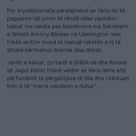
Por kryediplomatja paralajmëroi se Veriu do të
paguante një çmim të rëndë nëse vazhdon
lojërat me raketa pas bisedimeve me Sekretarin
e Shtetit Antony Blinken në Uashington mes
frikës se Kim mund të testojë raketën e tij të
shtatë bërthamor brenda disa ditësh.
Javën e kaluar, zyrtarët e SHBA-së dhe Koresë
së Jugut kishin thënë vetëm se Veriu ishte afër
përfundimit të përgatitjeve të tilla dhe i kërkuan
Kim-it të “marrë vendimin e duhur”.