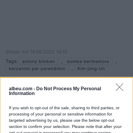
Shtuar
më
14.06.2022 14:10
Tags:
,
,
antony blinken
bomba berthamore
,
kercenimi per perendimin
Kim-jong-Un
albeu.com -
Do Not Process My Personal
Information
If you wish to opt-out of the sale, sharing to third parties, or
processing of your personal or sensitive information for
targeted advertising by us, please use the below opt-out
section to confirm your selection. Please note that after your
opt-out request is processed you may continue seeing