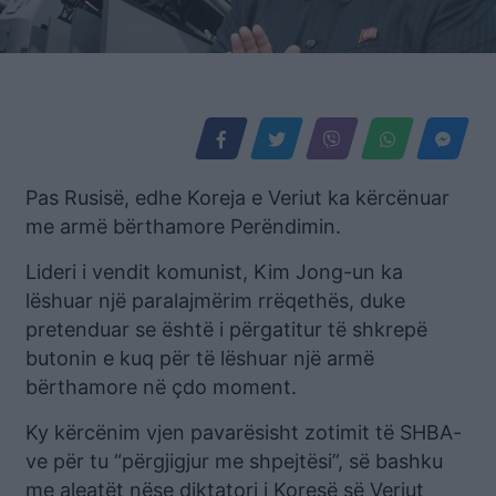
Pas Rusisë, edhe Koreja e Veriut ka kërcënuar
me armë bërthamore Perëndimin.
Lideri i vendit komunist, Kim Jong-un ka
lëshuar një paralajmërim rrëqethës, duke
pretenduar se është i përgatitur të shkrepë
butonin e kuq për të lëshuar një armë
bërthamore në çdo moment.
Ky kërcënim vjen pavarësisht zotimit të SHBA-
ve për tu “përgjigjur me shpejtësi”, së bashku
me aleatët nëse diktatori i Koresë së Veriut