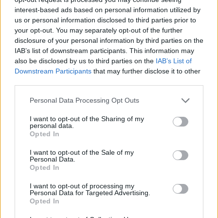
interest-based ads based on personal information utilized by
us or personal information disclosed to third parties prior to
your opt-out. You may separately opt-out of the further
Vala përvëluese godet
Europa nën pushtetin e të
disclosure of your personal information by third parties on the
Europën, temperatura
nxehtit ekstrem, Italia
IAB’s list of downstream participants. This information may
rekord dhe mijëra jetë të
shpall alarm të kuq në të
also be disclosed by us to third parties on the
IAB’s List of
humbura nga nxehtësia
gjitha qytetet kryesore!
Downstream Participants
that may further disclose it to other
Austria dhe Sllovakia,
third parties.
temperatura rekord
Personal Data Processing Opt Outs
I want to opt-out of the Sharing of my
personal data.
Opted In
Mbylli sytë në moshën
Itali, arrestohet 16-vjeçari
I want to opt-out of the Sale of my
26-vjeçare Sydney Towle,
i dyshuar për propagandë
Personal Data.
Opted In
rrëfeu betejën me
xhihadiste pas zbulimit të
kancerin e rrallë para mbi
materialeve të ISIS në
I want to opt-out of processing my
një milion ndjekësish
pajisjet e tij
Personal Data for Targeted Advertising.
Opted In