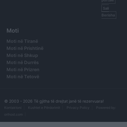
portale
Sali
Berisha
Moti
Moti në Tiranë
Moti në Prishtinë
Moti në Shkup
Moti në Durrës
Moti në Prizren
Moti në Tetovë
© 2003 -
2026 Të gjitha të drejtat janë të rezervuara!
Kontaktoni
Kushtet e Përdorimit
Privacy Policy
Powered by:
orihost.com