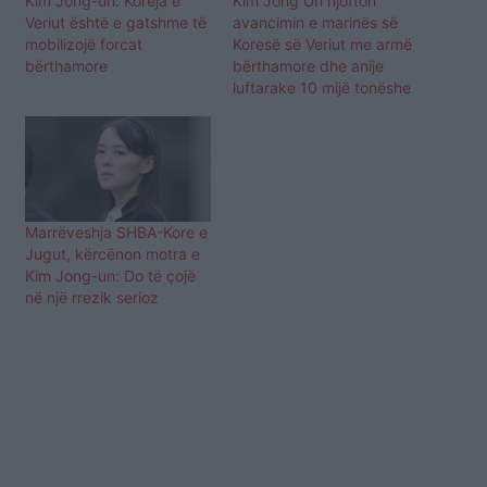
Kim Jong-un: Koreja e
Kim Jong Un njofton
Veriut është e gatshme të
avancimin e marinës së
mobilizojë forcat
Koresë së Veriut me armë
bërthamore
bërthamore dhe anije
luftarake 10 mijë tonëshe
Marrëveshja SHBA-Kore e
Jugut, kërcënon motra e
Kim Jong-un: Do të çojë
në një rrezik serioz