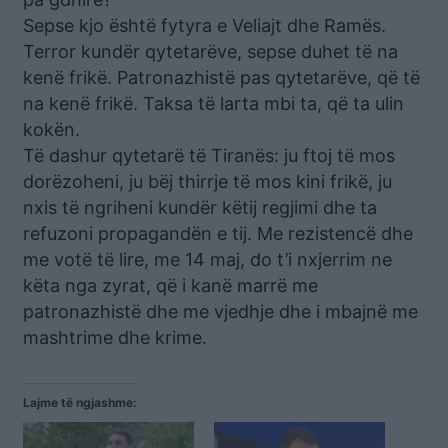
Sepse kjo është fytyra e Veliajt dhe Ramës.
Terror kundër qytetarëve, sepse duhet të na
kenë frikë. Patronazhistë pas qytetarëve, që të
na kenë frikë. Taksa të larta mbi ta, që ta ulin
kokën.
Të dashur qytetarë të Tiranës: ju ftoj të mos
dorëzoheni, ju bëj thirrje të mos kini frikë, ju
nxis të ngriheni kundër këtij regjimi dhe ta
refuzoni propagandën e tij. Me rezistencë dhe
me votë të lire, me 14 maj, do t’i nxjerrim ne
këta nga zyrat, që i kanë marrë me
patronazhistë dhe me vjedhje dhe i mbajnë me
mashtrime dhe krime.
Lajme të ngjashme: