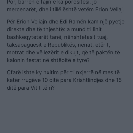
Por, barrën e fajin e ka porositësi, jo
mercenarët, dhe i tillë është vetëm Erion Veliaj.
Për Erion Veliajn dhe Edi Ramën kam një pyetje
direkte dhe të thjeshtë: a mund t’i linit
bashkëqytetarët tanë, nënshtetasit tuaj,
taksapaguesit e Republikës, nënat, etërit,
motrat dhe vëllezërit e dikujt, që të paktën të
kalonin festat në shtëpitë e tyre?
Çfarë ishte ky nxitim për t’i nxjerrë në mes të
katër rrugëve 10 ditë para Krishtlindjes dhe 15
ditë para Vitit të ri?