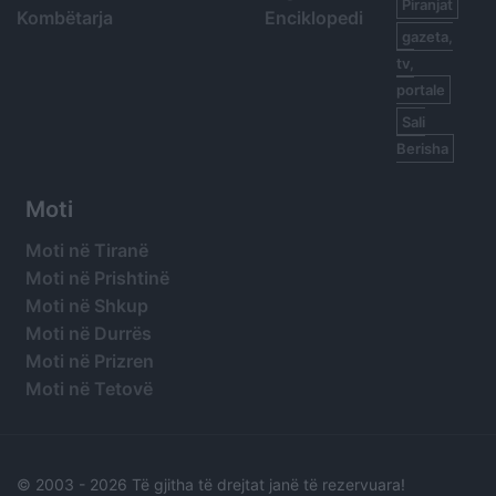
Piranjat
Kombëtarja
Enciklopedi
gazeta,
tv,
portale
Sali
Berisha
Moti
Moti në Tiranë
Moti në Prishtinë
Moti në Shkup
Moti në Durrës
Moti në Prizren
Moti në Tetovë
© 2003 -
2026 Të gjitha të drejtat janë të rezervuara!