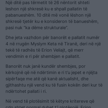
Një ditë pas tërmetit të 26 nëntorit shteti
leshon një shkresë ku e shpall pallatin të
pabanueshëm. 10 ditë më vonë lëshon një
shkresë tjetër ku e konsideron të banueshëm,
pasi nuk “ka dëme strukturale”.
Dhe jeta vazhdon për banorët e pallatit numër
4 në rrugën Myslym Keta në Tiranë, deri në një
tekë të radhës të Erion Veliajt, që merr
vendimin e ri për shembjen e pallatit.
Banorët nuk janë kundër shembjes, por
kërkojnë që në ndërtimin e ri t’u jepet e njëjta
sipërfaqe me atë që kanë aktualisht, dhe
gjithashtu një vend ku të fusin kokën deri kur të
ndërtohet pallati i ri.
Në vend të plotësimit të këtyre kritereve që
çdo shtet normal duhet t’i plotësojë, Erion