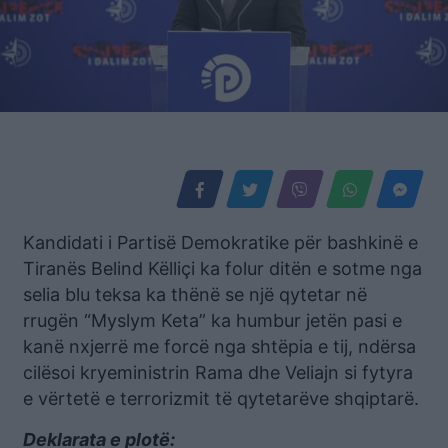
Kandidati i Partisë Demokratike për bashkinë e
Tiranës Belind Këlliçi ka folur ditën e sotme nga
selia blu teksa ka thënë se një qytetar në
rrugën “Myslym Keta” ka humbur jetën pasi e
kanë nxjerrë me forcë nga shtëpia e tij, ndërsa
cilësoi kryeministrin Rama dhe Veliajn si fytyra
e vërtetë e terrorizmit të qytetarëve shqiptarë.
Deklarata e plotë: