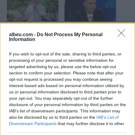
Belind Këlliçi: Protesta
Belind Këlliçi: Rama i dha
s’do të ndalet derisa Erion
dritë jeshile SPAK-ut për
albeu.com -
Do Not Process My Personal
Veliaj të largohet nga
të goditur Veliajn, Ogerta
Information
Bashkia e Tiranës
dhe Elisa të korruptuara
If you wish to opt-out of the sale, sharing to third parties, or
processing of your personal or sensitive information for
targeted advertising by us, please use the below opt-out
section to confirm your selection. Please note that after your
opt-out request is processed you may continue seeing
SPAK regjistron procedim
interest-based ads based on personal information utilized by
të ri penal për Veliajn/
us or personal information disclosed to third parties prior to
Belind Këlliçi: Do mbajë
your opt-out. You may separately opt-out of the further
përgjegjësi për çdo krim
disclosure of your personal information by third parties on the
që ka kryer
IAB’s list of downstream participants. This information may
also be disclosed by us to third parties on the
IAB’s List of
Downstream Participants
that may further disclose it to other
third parties.