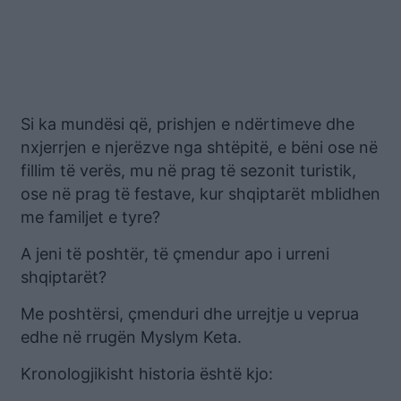
Si ka mundësi që, prishjen e ndërtimeve dhe
nxjerrjen e njerëzve nga shtëpitë, e bëni ose në
fillim të verës, mu në prag të sezonit turistik,
ose në prag të festave, kur shqiptarët mblidhen
me familjet e tyre?
A jeni të poshtër, të çmendur apo i urreni
shqiptarët?
Me poshtërsi, çmenduri dhe urrejtje u veprua
edhe në rrugën Myslym Keta.
Kronologjikisht historia është kjo: