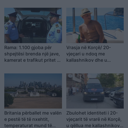
thikë pranë viktimës
do ta njohë Kosovën
Rama: 1.100 gjoba për
Vrasja në Korçë/ 20-
shpejtësi brenda një jave,
vjeçari u ndoq me
kamerat e trafikut pritet të
kallashnikov dhe u
nisin së shpejti
ekzekutua në një pallat,
monitorimin
autori i dyshuar dhe
viktima ishin rritur bashkë
Britania përballet me valën
Zbulohet identiteti i 20-
e pestë të të nxehtit,
vjeçarit të vrarë në Korçë,
temperaturat mund të
u qëllua me kallashnikov