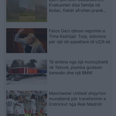
Evakuohen disa familje në
Koilac, flakët afrohen pranë
banesave
Fatos Geci dënon veprimin e
Time Kadrijajt: Turp, sidomos
për një ish-pjesëtare të UÇK-së
Të shtëna nga një motoçikletë
në Tetovë, plumba godasin
banesën dhe një BMW
Manchester Unitedi shqyrton
mundësinë për transferimin e
Endrickut nga Real Madridi