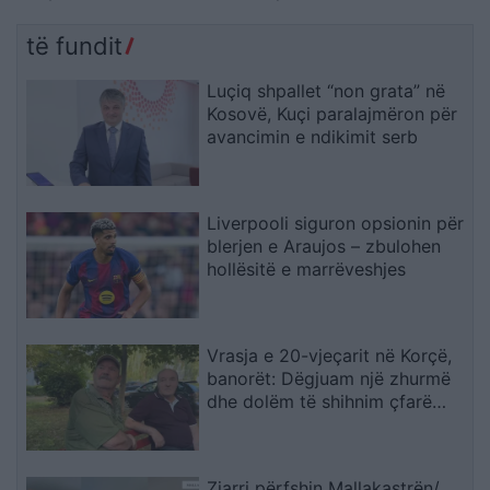
shkojnë në 36°C
brenda një pallati
të fundit
Luçiq shpallet “non grata” në
Kosovë, Kuçi paralajmëron për
avancimin e ndikimit serb
Liverpooli siguron opsionin për
blerjen e Araujos – zbulohen
hollësitë e marrëveshjes
Vrasja e 20-vjeçarit në Korçë,
banorët: Dëgjuam një zhurmë
dhe dolëm të shihnim çfarë
kishte ndodhur
Zjarri përfshin Mallakastrën/