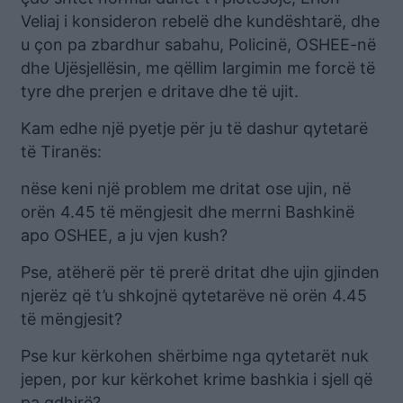
Veliaj i konsideron rebelë dhe kundështarë, dhe
u çon pa zbardhur sabahu, Policinë, OSHEE-në
dhe Ujësjellësin, me qëllim largimin me forcë të
tyre dhe prerjen e dritave dhe të ujit.
Kam edhe një pyetje për ju të dashur qytetarë
të Tiranës:
nëse keni një problem me dritat ose ujin, në
orën 4.45 të mëngjesit dhe merrni Bashkinë
apo OSHEE, a ju vjen kush?
Pse, atëherë për të prerë dritat dhe ujin gjinden
njerëz që t’u shkojnë qytetarëve në orën 4.45
të mëngjesit?
Pse kur kërkohen shërbime nga qytetarët nuk
jepen, por kur kërkohet krime bashkia i sjell që
pa gdhirë?