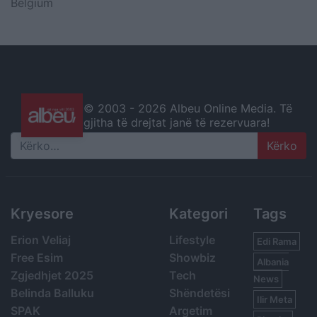
Belgium
© 2003 -
2026 Albeu Online Media. Të
gjitha të drejtat janë të rezervuara!
Search
Kryesore
Kategori
Tags
Erion Veliaj
Lifestyle
Edi Rama
Free Esim
Showbiz
Albania
Zgjedhjet 2025
Tech
News
Belinda Balluku
Shëndetësi
Ilir Meta
SPAK
Argetim