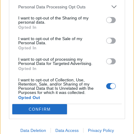
Personal Data Processing Opt Outs
I want to opt-out of the Sharing of my
personal data.
Opted In
I want to opt-out of the Sale of my
Personal Data.
Opted In
I want to opt-out of processing my
Personal Data for Targeted Advertising.
Opted In
Shtuar
më
17.12.2022 14:49
I want to opt-out of Collection, Use,
Retention, Sale, and/or Sharing of my
Tags:
,
,
,
belind kellici
edi rama
erion veliaj
Personal Data that Is Unrelated with the
Purposes for which it was collected.
,
Ngritje kunder regjimit
Partia demokratike
Opted Out
CONFIRM
Data Deletion
Data Access
Privacy Policy