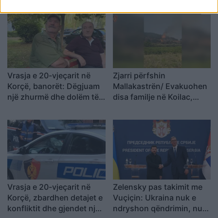
Vrasja e 20-vjeçarit në
Zjarri përfshin
Korçë, banorët: Dëgjuam
Mallakastrën/ Evakuohen
një zhurmë dhe dolëm të
disa familje në Koilac,
shihnim çfarë kishte
flakët afrohen pranë
ndodhur
banesave
Vrasja e 20-vjeçarit në
Zelensky pas takimit me
Korçë, zbardhen detajet e
Vuçiçin: Ukraina nuk e
konfliktit dhe gjendet një
ndryshon qëndrimin, nuk