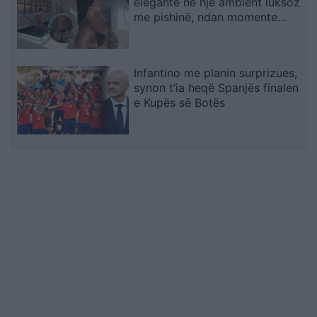
elegante në një ambient luksoz
me pishinë, ndan momente
relaksi me ndjekësit
Infantino me planin surprizues,
synon t’ia heqë Spanjës finalen
e Kupës së Botës