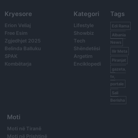
Kryesore
Kategori
Tags
Erion Veliaj
Lifestyle
Edi Rama
Free Esim
Showbiz
Albania
Zgjedhjet 2025
Tech
News
Belinda Balluku
Shëndetësi
Ilir Meta
SPAK
Argetim
Piranjat
Kombëtarja
Enciklopedi
gazeta,
tv,
portale
Sali
Berisha
Moti
Moti në Tiranë
Moti në Prishtinë