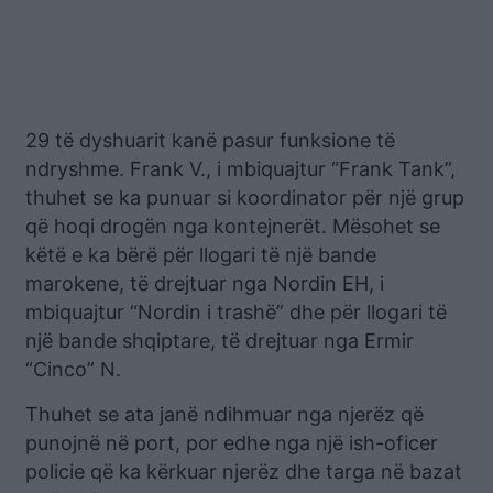
29 të dyshuarit kanë pasur funksione të
ndryshme. Frank V., i mbiquajtur “Frank Tank”,
thuhet se ka punuar si koordinator për një grup
që hoqi drogën nga kontejnerët. Mësohet se
këtë e ka bërë për llogari të një bande
marokene, të drejtuar nga Nordin EH, i
mbiquajtur “Nordin i trashë” dhe për llogari të
një bande shqiptare, të drejtuar nga Ermir
“Cinco” N.
Thuhet se ata janë ndihmuar nga njerëz që
punojnë në port, por edhe nga një ish-oficer
policie që ka kërkuar njerëz dhe targa në bazat