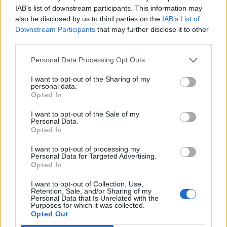
IAB’s list of downstream participants. This information may
Dënohet shqiptari në
also be disclosed by us to third parties on the
IAB’s List of
Belgjikë, si u transportua
6.4 ton “e bardhë”,
Downstream Participants
that may further disclose it to other
konfiskohen pasuri
third parties.
marramendëse
Personal Data Processing Opt Outs
I want to opt-out of the Sharing of my
personal data.
Opted In
I want to opt-out of the Sale of my
Personal Data.
Opted In
I want to opt-out of processing my
Personal Data for Targeted Advertising.
Opted In
I want to opt-out of Collection, Use,
Retention, Sale, and/or Sharing of my
Personal Data that Is Unrelated with the
Purposes for which it was collected.
Opted Out
Shtuar
më
11.02.2022 12:27