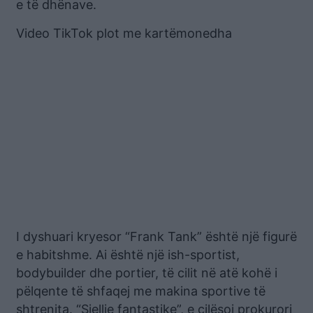
e të dhënave.
Video TikTok plot me kartëmonedha
I dyshuari kryesor “Frank Tank” është një figurë
e habitshme. Ai është një ish-sportist,
bodybuilder dhe portier, të cilit në atë kohë i
pëlqente të shfaqej me makina sportive të
shtrenjta. “Sjellje fantastike”, e cilësoi prokurori