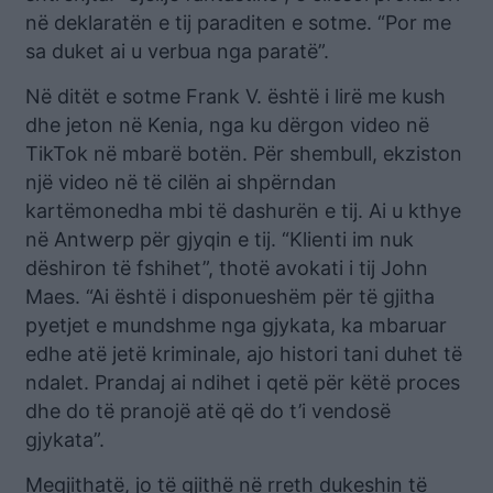
në deklaratën e tij paraditen e sotme. “Por me
sa duket ai u verbua nga paratë”.
Në ditët e sotme Frank V. është i lirë me kush
dhe jeton në Kenia, nga ku dërgon video në
TikTok në mbarë botën. Për shembull, ekziston
një video në të cilën ai shpërndan
kartëmonedha mbi të dashurën e tij. Ai u kthye
në Antwerp për gjyqin e tij. “Klienti im nuk
dëshiron të fshihet”, thotë avokati i tij John
Maes. “Ai është i disponueshëm për të gjitha
pyetjet e mundshme nga gjykata, ka mbaruar
edhe atë jetë kriminale, ajo histori tani duhet të
ndalet. Prandaj ai ndihet i qetë për këtë proces
dhe do të pranojë atë që do t’i vendosë
gjykata”.
Megjithatë, jo të gjithë në rreth dukeshin të