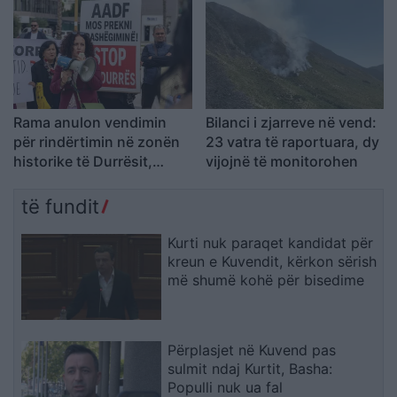
Rama anulon vendimin
Bilanci i zjarreve në vend:
për rindërtimin në zonën
23 vatra të raportuara, dy
historike të Durrësit,
vijojnë të monitorohen
banorët e prekur nga
projekti “TID” shënojnë
të fundit
fitoren e parë
Kurti nuk paraqet kandidat për
kreun e Kuvendit, kërkon sërish
më shumë kohë për bisedime
Përplasjet në Kuvend pas
sulmit ndaj Kurtit, Basha:
Populli nuk ua fal