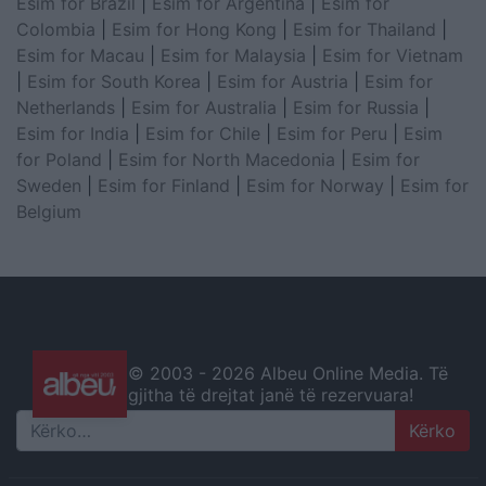
Esim for Brazil
|
Esim for Argentina
|
Esim for
Colombia
|
Esim for Hong Kong
|
Esim for Thailand
|
Esim for Macau
|
Esim for Malaysia
|
Esim for Vietnam
|
Esim for South Korea
|
Esim for Austria
|
Esim for
Netherlands
|
Esim for Australia
|
Esim for Russia
|
Esim for India
|
Esim for Chile
|
Esim for Peru
|
Esim
for Poland
|
Esim for North Macedonia
|
Esim for
Sweden
|
Esim for Finland
|
Esim for Norway
|
Esim for
Belgium
© 2003 -
2026 Albeu Online Media. Të
gjitha të drejtat janë të rezervuara!
Search