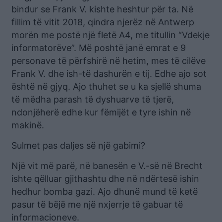
bindur se Frank V. kishte heshtur për ta. Në
fillim të vitit 2018, qindra njerëz në Antwerp
morën me postë një fletë A4, me titullin “Vdekje
informatorëve”. Më poshtë janë emrat e 9
personave të përfshirë në hetim, mes të cilëve
Frank V. dhe ish-të dashurën e tij. Edhe ajo sot
është në gjyq. Ajo thuhet se u ka sjellë shuma
të mëdha parash të dyshuarve të tjerë,
ndonjëherë edhe kur fëmijët e tyre ishin në
makinë.
Sulmet pas daljes së një gabimi?
Një vit më parë, në banesën e V.-së në Brecht
ishte qëlluar gjithashtu dhe në ndërtesë ishin
hedhur bomba gazi. Ajo dhunë mund të ketë
pasur të bëjë me një nxjerrje të gabuar të
informacioneve.