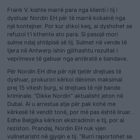
Frank V. kishte marrë para nga klienti i tij i
dyshuar Nordin EH për të marrë kokainë nga
një kontejner. Por kur shkoi keq, ai dyshohet se
refuzoi t’i kthente ato para. Si pasojë mori
sulme ndaj shtëpisë së tij. Sulmet në vende të
tjera në Antwerp ishin gjithashtu rezultat i
veprimeve të gabuar nga antëratë e bandave.
Për Nordin EH dhe për një tjetër drejtues të
dyshuar, prokurori kërkoi dënimin maksimal
prej 15 vitesh burg, si drejtues të një bande
kriminale. “Dikke Nordin” aktualisht jeton në
Dubai. Ai u arrestua atje për pak kohë me
kërkesë të vendit tonë, por më pas është liruar.
Edhe Belgjika kërkon ekstradimin e tij, por ai
reziston. Prandaj, Nordin EH nuk vjen
vullnetarisht në gjyqin e tij. “Burri raportohet se