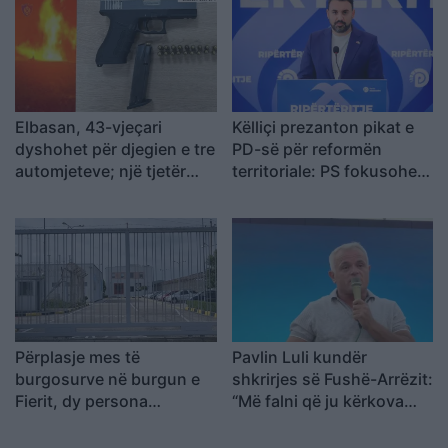
Elbasan, 43-vjeçari
Këlliçi prezanton pikat e
dyshohet për djegien e tre
PD-së për reformën
automjeteve; një tjetër
territoriale: PS fokusohet
kapet me armë pa leje dhe
vetëm te numri i bashkive
kokainë
Përplasje mes të
Pavlin Luli kundër
burgosurve në burgun e
shkrirjes së Fushë-Arrëzit:
Fierit, dy persona
“Më falni që ju kërkova
dërgohen në spital
votën për Ramën, na
tradhtoi”