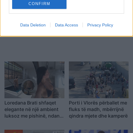
CONFIRM
Tags:
,
,
,
Belgjike
Boss droge
Cinco
,
dubai
Jete Luksi
Data Deletion
Data Access
Privacy Policy
Loredana Brati shfaqet
Porti i Vlorës përballet me
elegante në një ambient
fluks të madh, mbërrijnë
luksoz me pishinë, ndan
qindra mjete dhe kamperë
momente relaksi me
ndjekësit