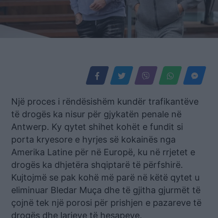
Një proces i rëndësishëm kundër trafikantëve
të drogës ka nisur për gjykatën penale në
Antwerp. Ky qytet shihet kohët e fundit si
porta kryesore e hyrjes së kokainës nga
Amerika Latine për në Europë, ku në rrjetet e
drogës ka dhjetëra shqiptarë të përfshirë.
Kujtojmë se pak kohë më parë në këtë qytet u
eliminuar Bledar Muça dhe të gjitha gjurmët të
çojnë tek një porosi për prishjen e pazareve të
drogës dhe larjeve të hesapeve.