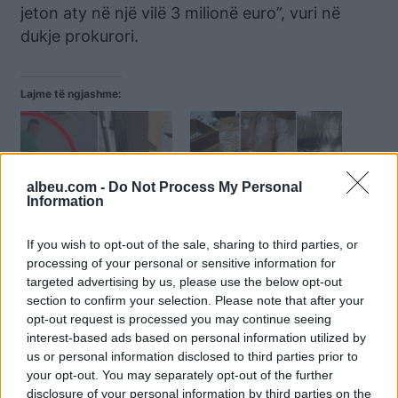
jeton aty në një vilë 3 milionë euro”, vuri në
dukje prokurori.
Lajme të ngjashme:
albeu.com -
Do Not Process My Personal
Information
3 shpërthime bombash në
“Çmontohet” mafia
një javë, mediat
shqiptare e drogës në
europiane: Gangsterët
Belgjikë, sekuestrohet
If you wish to opt-out of the sale, sharing to third parties, or
shqiptarë të trafikut “të
plantacion me kanabis,
processing of your personal or sensitive information for
barit po pushtojnë”
dhjetëra makina dhe
targeted advertising by us, please use the below opt-out
Belgjikën
mijëra euro
section to confirm your selection. Please note that after your
opt-out request is processed you may continue seeing
interest-based ads based on personal information utilized by
us or personal information disclosed to third parties prior to
your opt-out. You may separately opt-out of the further
disclosure of your personal information by third parties on the