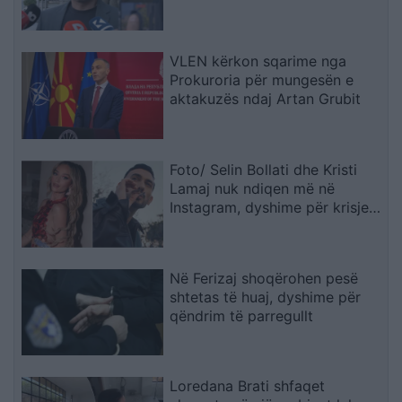
VLEN kërkon sqarime nga
Prokuroria për mungesën e
aktakuzës ndaj Artan Grubit
Foto/ Selin Bollati dhe Kristi
Lamaj nuk ndiqen më në
Instagram, dyshime për krisje
mes dy ish-banorëve të Big
Brother VIP 5
Në Ferizaj shoqërohen pesë
shtetas të huaj, dyshime për
qëndrim të parregullt
Loredana Brati shfaqet