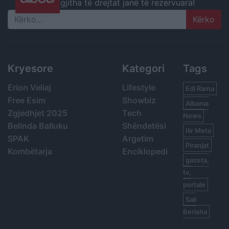
gjitha të drejtat janë të rezervuara!
Search
Kryesore
Kategori
Tags
Erion Veliaj
Lifestyle
Edi Rama
Free Esim
Showbiz
Albania
Zgjedhjet 2025
Tech
News
Belinda Balluku
Shëndetësi
Ilir Meta
SPAK
Argetim
Piranjat
Kombëtarja
Enciklopedi
gazeta,
tv,
portale
Sali
Berisha