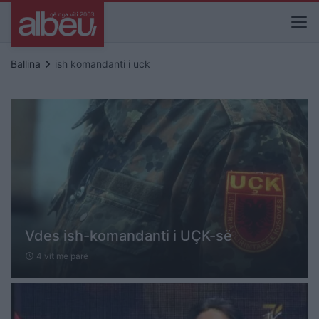
keyboard_arrow_right
Ballina
ish komandanti i uck
Vdes ish-komandanti i UÇK-së
4 vit me parë
schedule