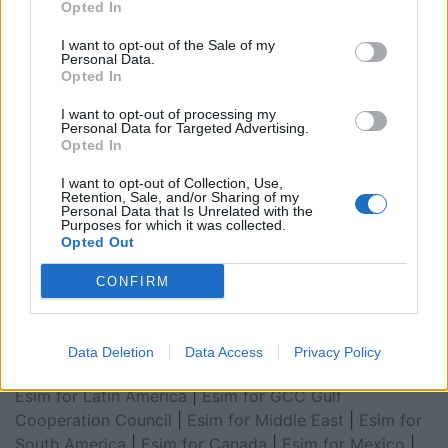
Opted In
I want to opt-out of the Sale of my
Personal Data.
Opted In
I want to opt-out of processing my
Personal Data for Targeted Advertising.
Opted In
I want to opt-out of Collection, Use,
Retention, Sale, and/or Sharing of my
Personal Data that Is Unrelated with the
Purposes for which it was collected.
Esim for Global
|
Esim for Europe
|
Esim for Caribbean
Opted Out
|
Esim for USA
|
Esim for Italy
|
Esim for Spain
|
Esim
for Turkey
|
Esim for Germany
|
Esim for Greece
|
Esim
CONFIRM
for Asia
|
Esim for World Cup 2026
|
Esim for Saudi
Arabia
|
Esim for Egypt
|
Esim for United Arab
Emirates
|
Esim for Balkans
|
Esim for Morocco
|
Esim
Data Deletion
Data Access
Privacy Policy
for China
|
Esim for United Kingdom
|
Esim for Africa
|
Esim for Latin America
|
Esim for GCC Gulf
Cooperation Council
|
Esim for Middle East
|
Esim for
South America
|
Esim for Canada
|
Esim for Mexico
|