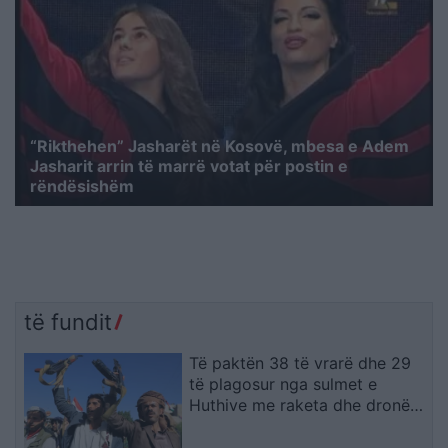
“Rikthehen” Jasharët në Kosovë, mbesa e Adem
Jasharit arrin të marrë votat për postin e
rëndësishëm
të fundit
Të paktën 38 të vrarë dhe 29
të plagosur nga sulmet e
Huthive me raketa dhe dronë
kundër ushtrisë së Jemenit