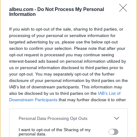
albeu.com -
Do Not Process My Personal
Information
Gjini: Aleanca nuk
bashkëpunon me Kurtin, edhe
If you wish to opt-out of the sale, sharing to third parties, or
nëse i ofrohet gjysma e
processing of your personal or sensitive information for
qeverisë
targeted advertising by us, please use the below opt-out
section to confirm your selection. Please note that after your
opt-out request is processed you may continue seeing
Dibrani pret zyrtarë të FBI-së,
interest-based ads based on personal information utilized by
diskutohet forcimi i sigurisë
us or personal information disclosed to third parties prior to
dhe parandalimi i terrorizmit
your opt-out. You may separately opt-out of the further
disclosure of your personal information by third parties on the
IAB’s list of downstream participants. This information may
also be disclosed by us to third parties on the
IAB’s List of
Downstream Participants
that may further disclose it to other
third parties.
Personal Data Processing Opt Outs
I want to opt-out of the Sharing of my
personal data.