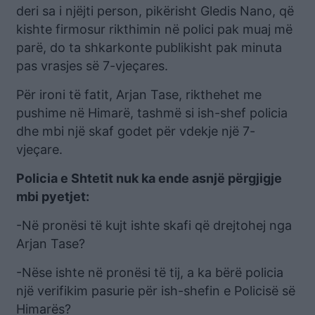
deri sa i njëjti person, pikërisht Gledis Nano, që
kishte firmosur rikthimin në polici pak muaj më
parë, do ta shkarkonte publikisht pak minuta
pas vrasjes së 7-vjeçares.
Për ironi të fatit, Arjan Tase, rikthehet me
pushime në Himarë, tashmë si ish-shef policia
dhe mbi një skaf godet për vdekje një 7-
vjeçare.
Policia e Shtetit nuk ka ende asnjë përgjigje
mbi pyetjet:
-Në pronësi të kujt ishte skafi që drejtohej nga
Arjan Tase?
-Nëse ishte në pronësi të tij, a ka bërë policia
një verifikim pasurie për ish-shefin e Policisë së
Himarës?