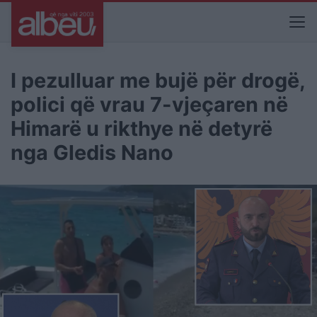
I pezulluar me bujë për drogë,
polici që vrau 7-vjeçaren në
Himarë u rikthye në detyrë
nga Gledis Nano