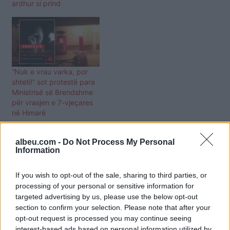
ardhur si prind
“Nuk e vrau varka, por
shteti!” sot protestë para
Ministrisë së Brendshme
për vrasjen e 7-vjeçares
në Himarë
albeu.com -
Do Not Process My Personal
Information
If you wish to opt-out of the sale, sharing to third parties, or
processing of your personal or sensitive information for
targeted advertising by us, please use the below opt-out
section to confirm your selection. Please note that after your
opt-out request is processed you may continue seeing
interest-based ads based on personal information utilized by