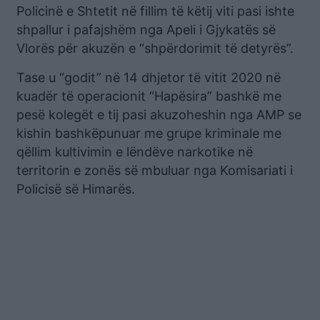
Policinë e Shtetit në fillim të këtij viti pasi ishte
shpallur i pafajshëm nga Apeli i Gjykatës së
Vlorës për akuzën e “shpërdorimit të detyrës”.
Tase u “godit” në 14 dhjetor të vitit 2020 në
kuadër të operacionit “Hapësira” bashkë me
pesë kolegët e tij pasi akuzoheshin nga AMP se
kishin bashkëpunuar me grupe kriminale me
qëllim kultivimin e lëndëve narkotike në
territorin e zonës së mbuluar nga Komisariati i
Policisë së Himarës.