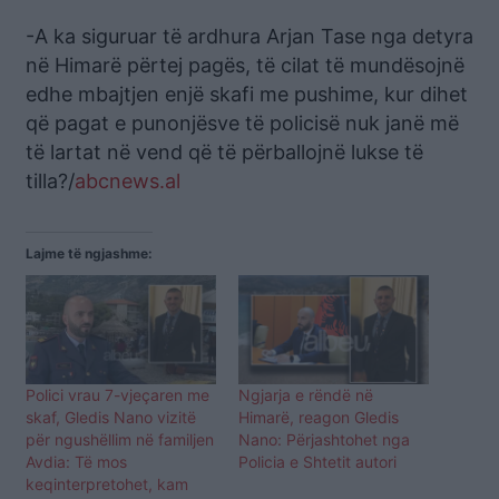
-A ka siguruar të ardhura Arjan Tase nga detyra
në Himarë përtej pagës, të cilat të mundësojnë
edhe mbajtjen enjë skafi me pushime, kur dihet
që pagat e punonjësve të policisë nuk janë më
të lartat në vend që të përballojnë lukse të
tilla?/
abcnews.al
Lajme të ngjashme:
Polici vrau 7-vjeçaren me
Ngjarja e rëndë në
skaf, Gledis Nano vizitë
Himarë, reagon Gledis
për ngushëllim në familjen
Nano: Përjashtohet nga
Avdia: Të mos
Policia e Shtetit autori
keqinterpretohet, kam