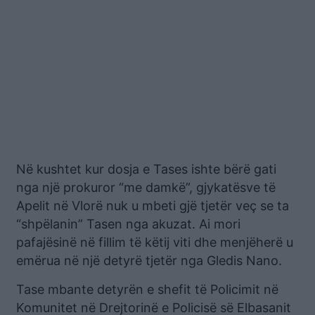
Në kushtet kur dosja e Tases ishte bërë gati
nga një prokuror “me damkë”, gjykatësve të
Apelit në Vlorë nuk u mbeti gjë tjetër veç se ta
“shpëlanin” Tasen nga akuzat. Ai mori
pafajësinë në fillim të këtij viti dhe menjëherë u
emërua në një detyrë tjetër nga Gledis Nano.
Tase mbante detyrën e shefit të Policimit në
Komunitet në Drejtorinë e Policisë së Elbasanit