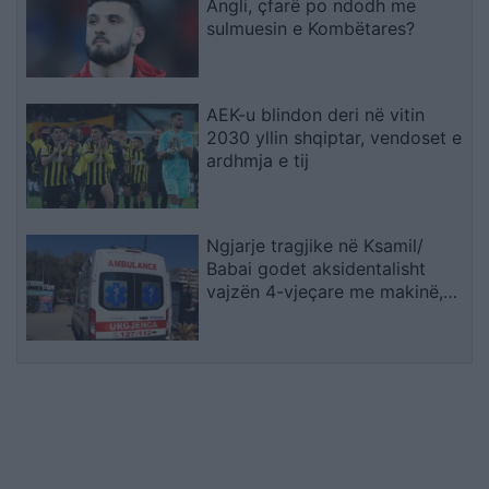
Angli, çfarë po ndodh me
sulmuesin e Kombëtares?
AEK-u blindon deri në vitin
2030 yllin shqiptar, vendoset e
ardhmja e tij
Ngjarje tragjike në Ksamil/
Babai godet aksidentalisht
vajzën 4-vjeçare me makinë,
fëmija humb jetën