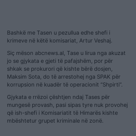
Bashkë me Tasen u pezullua edhe shefi i
krimeve në këtë komisariat, Artur Veshaj.
Siç mëson abcnews.al, Tase u lirua nga akuzat
jo se gjykata e gjeti të pafajshëm, por për
shkak se prokurori që kishte bërë dosjen,
Maksim Sota, do të arrestohej nga SPAK për
korrupsion në kuadër të operacionit “Shpirti”.
Gjykata e rrëzoi çështjen ndaj Tases për
mungesë provash, pasi sipas tyre nuk provohej
që ish-shefi i Komisariatit të Himarës kishte
mbështetur grupet kriminale në zonë.