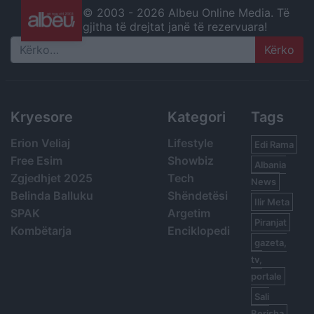
© 2003 -
2026 Albeu Online Media. Të
gjitha të drejtat janë të rezervuara!
Search
Kryesore
Kategori
Tags
Erion Veliaj
Lifestyle
Edi Rama
Free Esim
Showbiz
Albania
Zgjedhjet 2025
Tech
News
Belinda Balluku
Shëndetësi
Ilir Meta
SPAK
Argetim
Piranjat
Kombëtarja
Enciklopedi
gazeta,
tv,
portale
Sali
Berisha