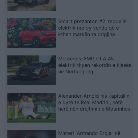
Smart prezanton #2, modelin
elektrik me dy vende që e
kthen markën te origjina
Mercedes-AMG CLA 45
elektrik thyen rekordin e klasës
në Nürburgring
Alexander-Arnold nis kapitullin
e dytë te Real Madridi, këtë
herë nën drejtimin e Mourinhos
Misteri “Armando Broja” në