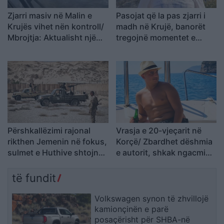
Zjarri masiv në Malin e
Pasojat që la pas zjarri i
Krujës vihet nën kontroll/
madh në Krujë, banorët
Mbrojtja: Aktualisht një
tregojnë momentet e
vatër aktive
tmerrit: Flakët i kemi
mbajtur vetë nën kontroll,
zjarrfikësja fiku vetëm
vatrat e vogla (VIDEO)
Përshkallëzimi rajonal
Vrasja e 20-vjeçarit në
rikthen Jemenin në fokus,
Korçë/ Zbardhet dëshmia
sulmet e Huthive shtojnë
e autorit, shkak ngacmimi
rrezikun e zgjerimit të
i të dashurës nga viktima
luftës
të fundit
Volkswagen synon të zhvillojë
kamionçinën e parë
posaçërisht për SHBA-në