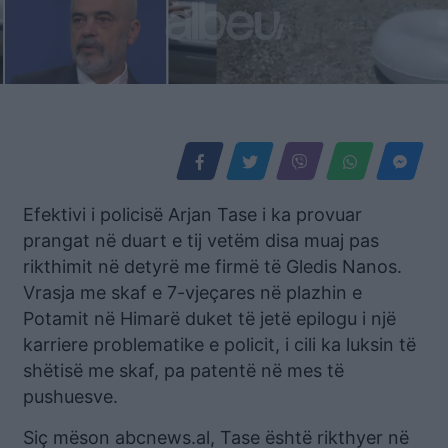
Efektivi i policisë Arjan Tase i ka provuar
prangat në duart e tij vetëm disa muaj pas
rikthimit në detyrë me firmë të Gledis Nanos.
Vrasja me skaf e 7-vjeçares në plazhin e
Potamit në Himarë duket të jetë epilogu i një
karriere problematike e policit, i cili ka luksin të
shëtisë me skaf, pa patentë në mes të
pushuesve.
Siç mëson abcnews.al, Tase është rikthyer në