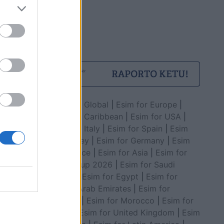
Esim for Global
|
Esim for Europe
|
Esim for Caribbean
|
Esim for USA
|
Esim for Italy
|
Esim for Spain
|
Esim
for Turkey
|
Esim for Germany
|
Esim
for Greece
|
Esim for Asia
|
Esim for
World Cup 2026
|
Esim for Saudi
Arabia
|
Esim for Egypt
|
Esim for
United Arab Emirates
|
Esim for
Balkans
|
Esim for Morocco
|
Esim for
China
|
Esim for United Kingdom
|
Esim