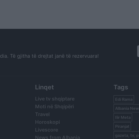
a. Të gjitha të drejtat janë të rezervuara!
Linqet
Tags
Live tv shqiptare
Edi Rama
Moti në Shqipëri
Albania New
Travel
Ilir Meta
Horoskopi
Piranjat
Livescore
gazeta, tv, p
News from Albania