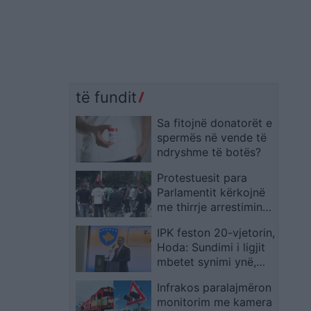
të fundit
Sa fitojnë donatorët e
spermës në vende të
ndryshme të botës?
Protestuesit para
Parlamentit kërkojnë
me thirrje arrestimin e
Belinda Ballukut
IPK feston 20-vjetorin,
Hoda: Sundimi i ligjit
mbetet synimi ynë,
askush s’është mbi të
Infrakos paralajmëron
monitorim me kamera