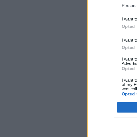
Persona
I want t
Opted 
I want t
Opted 
I want 
Advertis
Opted 
I want t
of my P
was col
Opted 