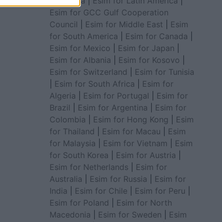
for Africa
|
Esim for Latin America
|
Esim for GCC Gulf Cooperation
Council
|
Esim for Middle East
|
Esim
for South America
|
Esim for Canada
|
Esim for Mexico
|
Esim for Japan
|
Esim for Albania
|
Esim for Kosovo
|
Esim for Switzerland
|
Esim for Tunisia
|
Esim for South Africa
|
Esim for
Algeria
|
Esim for Portugal
|
Esim for
Brazil
|
Esim for Argentina
|
Esim for
Colombia
|
Esim for Hong Kong
|
Esim
for Thailand
|
Esim for Macau
|
Esim
for Malaysia
|
Esim for Vietnam
|
Esim
for South Korea
|
Esim for Austria
|
Esim for Netherlands
|
Esim for
Australia
|
Esim for Russia
|
Esim for
India
|
Esim for Chile
|
Esim for Peru
|
Esim for Poland
|
Esim for North
Macedonia
|
Esim for Sweden
|
Esim