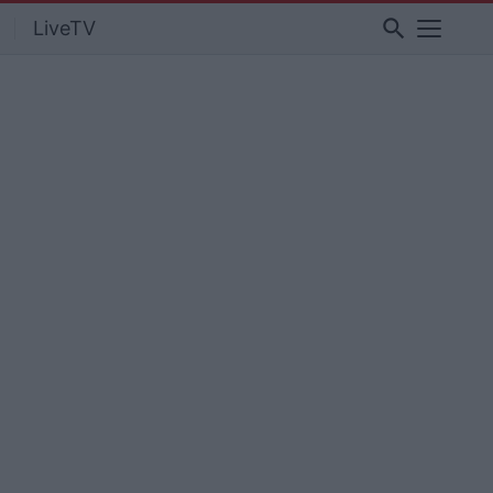
search
LiveTV