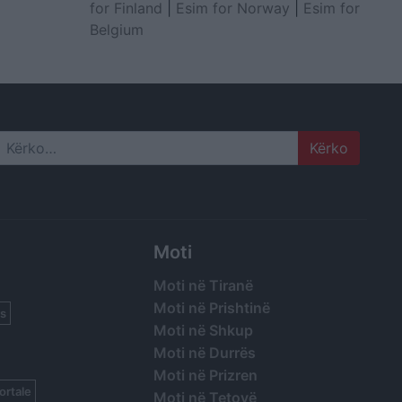
for Finland
|
Esim for Norway
|
Esim for
Belgium
Search
Moti
Moti në Tiranë
Moti në Prishtinë
s
Moti në Shkup
Moti në Durrës
Moti në Prizren
ortale
Moti në Tetovë