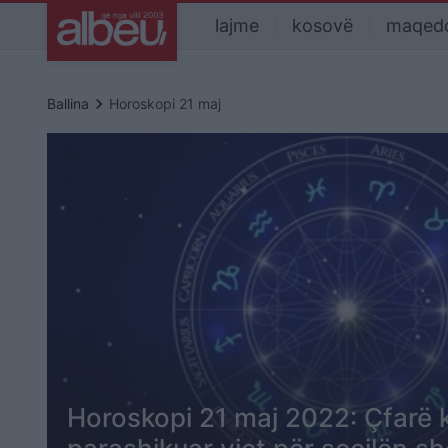
lajme
kosovë
maqed
keyboard_arrow_right
Ballina
Horoskopi 21 maj
Horoskopi 21 maj 2022: Çfarë 