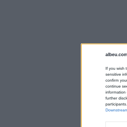
albeu.com
If you wish 
sensitive in
confirm you
continue se
information 
further disc
participants
Downstream 