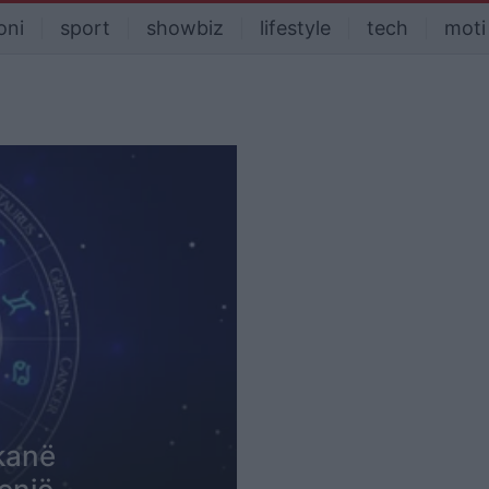
oni
sport
showbiz
lifestyle
tech
moti
kanë