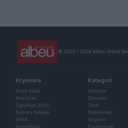
© 2003 -
2026 Albeu Online Medi
Kryesore
Kategori
Erion Veliaj
Lifestyle
Free Esim
Showbiz
Zgjedhjet 2025
Tech
Belinda Balluku
Shëndetësi
SPAK
Argetim
Kombëtarja
Enciklopedi