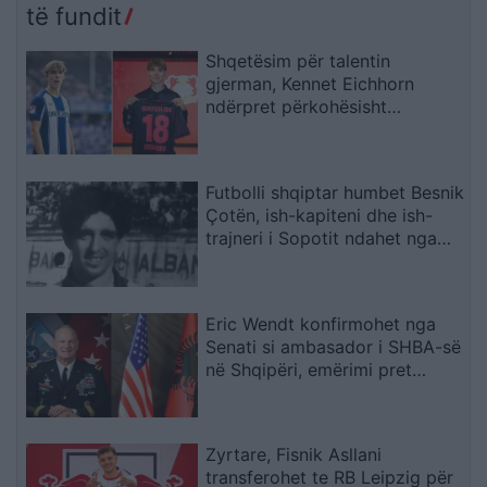
të fundit
Shqetësim për talentin
gjerman, Kennet Eichhorn
ndërpret përkohësisht
karrierën për arsye
shëndetësore
Futbolli shqiptar humbet Besnik
Çotën, ish-kapiteni dhe ish-
trajneri i Sopotit ndahet nga
jeta në moshën 56-vjeçare
Eric Wendt konfirmohet nga
Senati si ambasador i SHBA-së
në Shqipëri, emërimi pret
firmën e Trump
Zyrtare, Fisnik Asllani
transferohet te RB Leipzig për