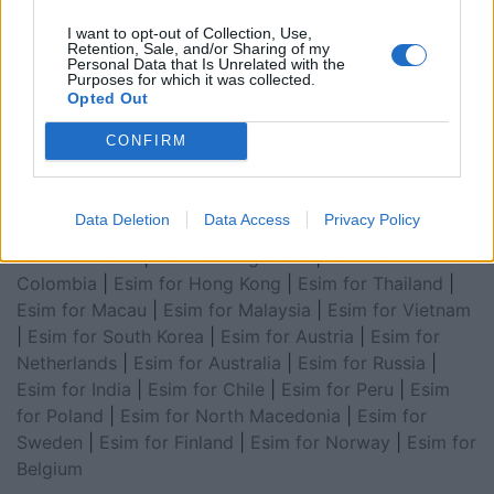
Arabia
|
Esim for Egypt
|
Esim for United Arab
I want to opt-out of Collection, Use,
Emirates
|
Esim for Balkans
|
Esim for Morocco
|
Esim
Retention, Sale, and/or Sharing of my
Personal Data that Is Unrelated with the
for China
|
Esim for United Kingdom
|
Esim for Africa
|
Purposes for which it was collected.
Esim for Latin America
|
Esim for GCC Gulf
Opted Out
Cooperation Council
|
Esim for Middle East
|
Esim for
CONFIRM
South America
|
Esim for Canada
|
Esim for Mexico
|
Esim for Japan
|
Esim for Albania
|
Esim for Kosovo
|
Esim for Switzerland
|
Esim for Tunisia
|
Esim for
Data Deletion
Data Access
Privacy Policy
South Africa
|
Esim for Algeria
|
Esim for Portugal
|
Esim for Brazil
|
Esim for Argentina
|
Esim for
Colombia
|
Esim for Hong Kong
|
Esim for Thailand
|
Esim for Macau
|
Esim for Malaysia
|
Esim for Vietnam
|
Esim for South Korea
|
Esim for Austria
|
Esim for
Netherlands
|
Esim for Australia
|
Esim for Russia
|
Esim for India
|
Esim for Chile
|
Esim for Peru
|
Esim
for Poland
|
Esim for North Macedonia
|
Esim for
Sweden
|
Esim for Finland
|
Esim for Norway
|
Esim for
Belgium