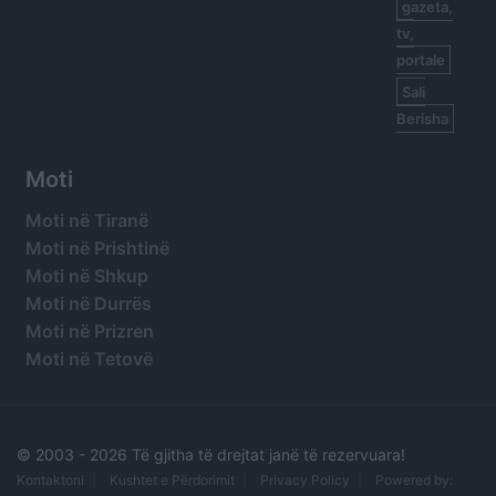
gazeta,
tv,
portale
Sali
Berisha
Moti
Moti në Tiranë
Moti në Prishtinë
Moti në Shkup
Moti në Durrës
Moti në Prizren
Moti në Tetovë
© 2003 -
2026 Të gjitha të drejtat janë të rezervuara!
Kontaktoni
Kushtet e Përdorimit
Privacy Policy
Powered by: