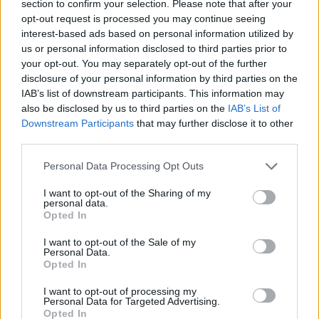
section to confirm your selection. Please note that after your
opt-out request is processed you may continue seeing
interest-based ads based on personal information utilized by
us or personal information disclosed to third parties prior to
your opt-out. You may separately opt-out of the further
disclosure of your personal information by third parties on the
IAB’s list of downstream participants. This information may
also be disclosed by us to third parties on the
IAB’s List of
Downstream Participants
that may further disclose it to other
third parties.
Personal Data Processing Opt Outs
I want to opt-out of the Sharing of my
personal data.
Opted In
I want to opt-out of the Sale of my
Personal Data.
Esim for Global
|
Esim for Europe
|
Esim for Caribbean
Opted In
|
Esim for USA
|
Esim for Italy
|
Esim for Spain
|
Esim
I want to opt-out of processing my
for Turkey
|
Esim for Germany
|
Esim for Greece
|
Esim
Personal Data for Targeted Advertising.
for Asia
|
Esim for World Cup 2026
|
Esim for Saudi
Opted In