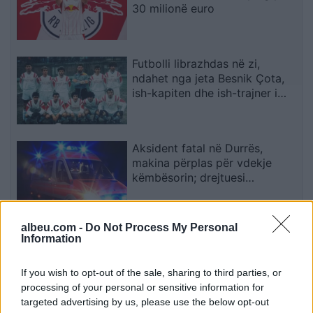
30 milionë euro
Futbolli librazhdas në zi,
ndahet nga jeta Besnik Çota,
ish-kapiten dhe ish-trajner i
Sopotit
Aksident fatal në Durrës,
makina përplas për vdekje
këmbësorin; drejtuesi
shoqërohet në polici
albeu.com -
Do Not Process My Personal
VIDEO/ Ndërhyrja “horror” e
Information
Enea Mihajt në MLS, mbrojtësi
ndëshkohet me të kuq dhe
If you wish to opt-out of the sale, sharing to third parties, or
gjobë
processing of your personal or sensitive information for
targeted advertising by us, please use the below opt-out