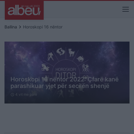
keyboard_arrow_right
Ballina
Horoskopi 16 nëntor
Horoskopi 16 nëntor 2022: Çfarë kanë
parashikuar yjet për secilën shenjë
4 vit me parë
schedule