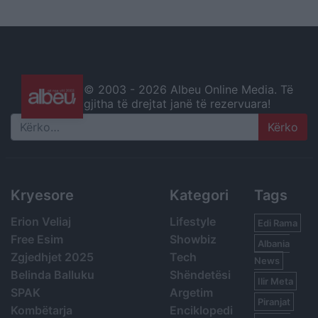
© 2003 -
2026 Albeu Online Media. Të
gjitha të drejtat janë të rezervuara!
Search
Kryesore
Kategori
Tags
Erion Veliaj
Lifestyle
Edi Rama
Free Esim
Showbiz
Albania
Zgjedhjet 2025
Tech
News
Belinda Balluku
Shëndetësi
Ilir Meta
SPAK
Argetim
Piranjat
Kombëtarja
Enciklopedi