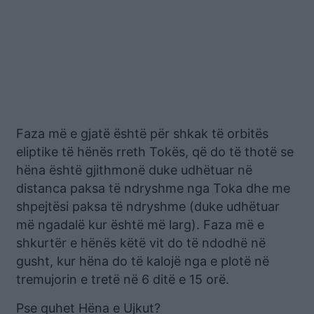
Faza më e gjatë është për shkak të orbitës
eliptike të hënës rreth Tokës, që do të thotë se
hëna është gjithmonë duke udhëtuar në
distanca paksa të ndryshme nga Toka dhe me
shpejtësi paksa të ndryshme (duke udhëtuar
më ngadalë kur është më larg). Faza më e
shkurtër e hënës këtë vit do të ndodhë në
gusht, kur hëna do të kalojë nga e plotë në
tremujorin e tretë në 6 ditë e 15 orë.
Pse quhet Hëna e Ujkut?