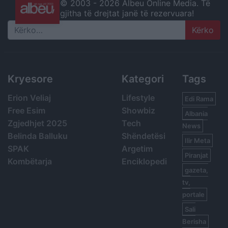
© 2003 -
2026 Albeu Online Media. Të
gjitha të drejtat janë të rezervuara!
Search
Kryesore
Kategori
Tags
Erion Veliaj
Lifestyle
Edi Rama
Free Esim
Showbiz
Albania
Zgjedhjet 2025
Tech
News
Belinda Balluku
Shëndetësi
Ilir Meta
SPAK
Argetim
Piranjat
Kombëtarja
Enciklopedi
gazeta,
tv,
portale
Sali
Berisha