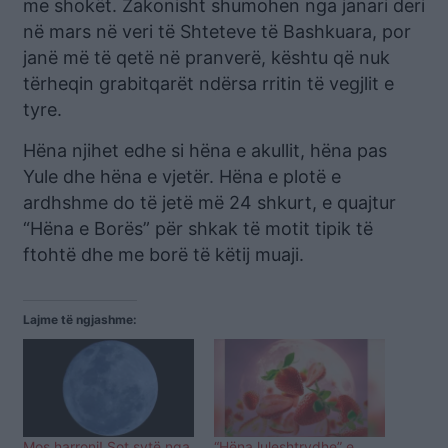
me shokët. Zakonisht shumohen nga janari deri
në mars në veri të Shteteve të Bashkuara, por
janë më të qetë në pranverë, kështu që nuk
tërheqin grabitqarët ndërsa rritin të vegjlit e
tyre.
Hëna njihet edhe si hëna e akullit, hëna pas
Yule dhe hëna e vjetër. Hëna e plotë e
ardhshme do të jetë më 24 shkurt, e quajtur
“Hëna e Borës” për shkak të motit tipik të
ftohtë dhe me borë të këtij muaji.
Lajme të ngjashme:
Mos harroni! Sot sytë nga
“Hëna luleshtrydhe” e