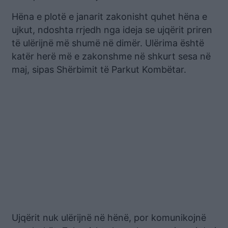
Hëna e plotë e janarit zakonisht quhet hëna e
ujkut, ndoshta rrjedh nga ideja se ujqërit priren
të ulërijnë më shumë në dimër. Ulërima është
katër herë më e zakonshme në shkurt sesa në
maj, sipas Shërbimit të Parkut Kombëtar.
Ujqërit nuk ulërijnë në hënë, por komunikojnë