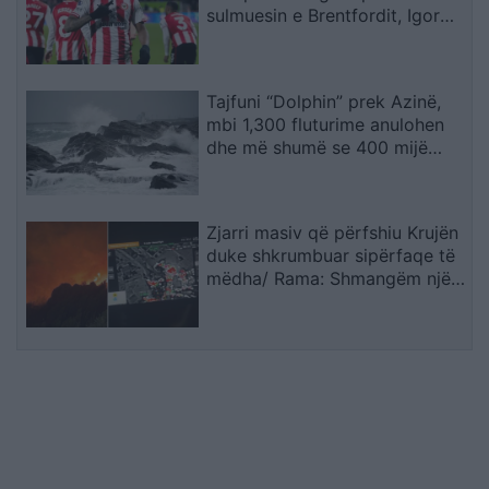
sulmuesin e Brentfordit, Igor
Thiago
Tajfuni “Dolphin” prek Azinë,
mbi 1,300 fluturime anulohen
dhe më shumë se 400 mijë
banorë evakuohen
Zjarri masiv që përfshiu Krujën
duke shkrumbuar sipërfaqe të
mëdha/ Rama: Shmangëm një
bilanc tragjik