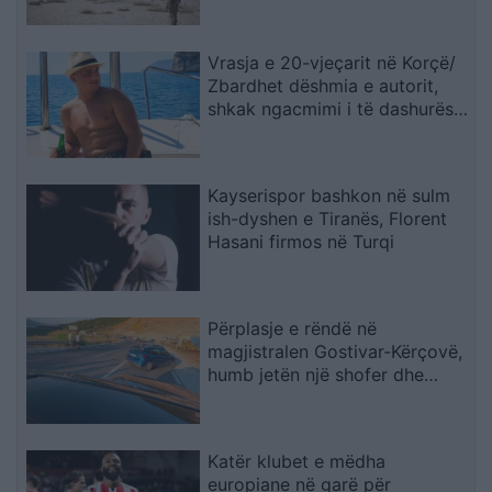
Vrasja e 20-vjeçarit në Korçë/
Zbardhet dëshmia e autorit,
shkak ngacmimi i të dashurës
nga viktima
Kayserispor bashkon në sulm
ish-dyshen e Tiranës, Florent
Hasani firmos në Turqi
Përplasje e rëndë në
magjistralen Gostivar-Kërçovë,
humb jetën një shofer dhe
plagoset rëndë një tjetër
Katër klubet e mëdha
europiane në garë për