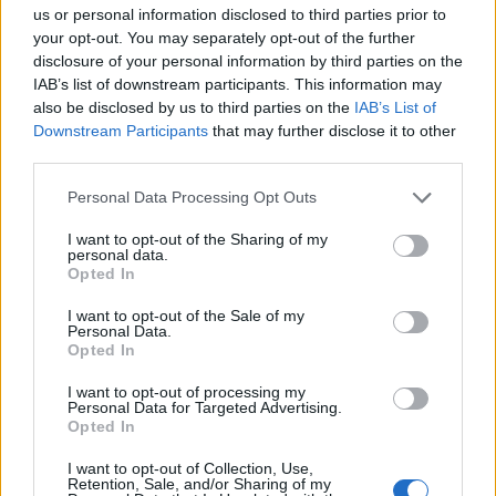
Përshkallëzimi rajonal
Vrasja e 20-vjeçarit në
us or personal information disclosed to third parties prior to
rikthen Jemenin në fokus,
Korçë/ Zbardhet dëshmia
your opt-out. You may separately opt-out of the further
sulmet e Huthive shtojnë
e autorit, shkak ngacmimi
disclosure of your personal information by third parties on the
rrezikun e zgjerimit të
i të dashurës nga viktima
IAB’s list of downstream participants. This information may
luftës
also be disclosed by us to third parties on the
IAB’s List of
Downstream Participants
that may further disclose it to other
third parties.
Personal Data Processing Opt Outs
I want to opt-out of the Sharing of my
personal data.
Tajfuni “Dolphin” prek
Zjarri masiv që përfshiu
Opted In
Azinë, mbi 1,300 fluturime
Krujën duke shkrumbuar
anulohen dhe më shumë
sipërfaqe të mëdha/
I want to opt-out of the Sale of my
Personal Data.
se 400 mijë banorë
Rama: Shmangëm një
Opted In
evakuohen
bilanc tragjik
I want to opt-out of processing my
Personal Data for Targeted Advertising.
Opted In
I want to opt-out of Collection, Use,
Retention, Sale, and/or Sharing of my