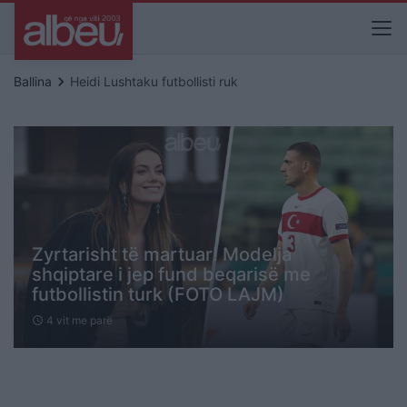
keyboard_arrow_right
Ballina
Heidi Lushtaku futbollisti ruk
Zyrtarisht të martuar! Modelja
shqiptare i jep fund beqarisë me
futbollistin turk (FOTO LAJM)
4 vit me parë
schedule