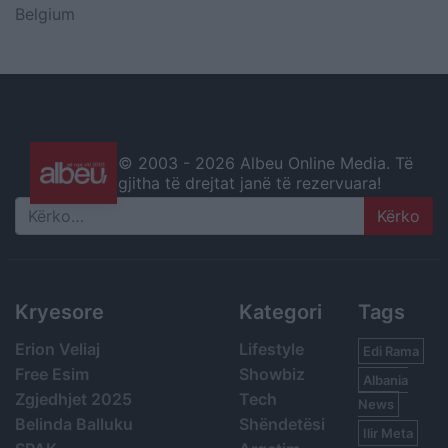
Belgium
© 2003 -
2026 Albeu Online Media. Të
gjitha të drejtat janë të rezervuara!
Search
Kryesore
Kategori
Tags
Erion Veliaj
Lifestyle
Edi Rama
Free Esim
Showbiz
Albania
Zgjedhjet 2025
Tech
News
Belinda Balluku
Shëndetësi
Ilir Meta