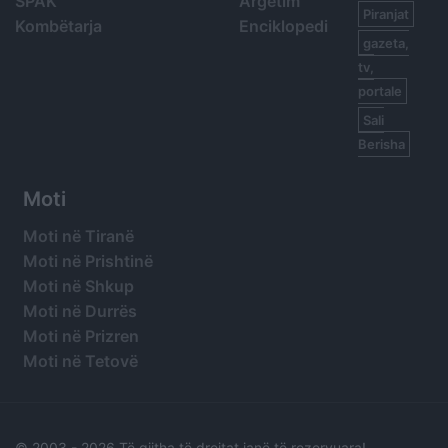
SPAK
Argetim
Piranjat
Kombëtarja
Enciklopedi
gazeta,
tv,
portale
Sali
Berisha
Moti
Moti në Tiranë
Moti në Prishtinë
Moti në Shkup
Moti në Durrës
Moti në Prizren
Moti në Tetovë
© 2003 -
2026 Të gjitha të drejtat janë të rezervuara!