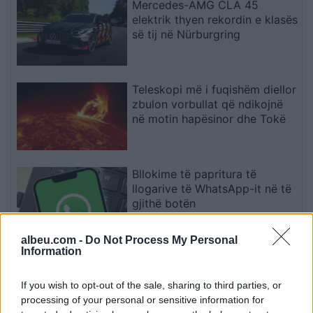
Mercedes-AMG CLA 45
elektrik thyen rekordin e klasës
së tij në Nürburgring
Teleskopi më i fuqishëm diellor
zbulon vorbullat që ndikojnë
në motin hapësinor dhe Tokë
Bllokime të papritura të
llogarive të WhatsApp-it në të
gjithë botën
albeu.com -
Do Not Process My Personal
Information
Drejtues nga OpenAI, Meta dhe
Google bëjnë thirrje për frenim
If you wish to opt-out of the sale, sharing to third parties, or
të IA-së: “Mund të dalë jashtë
processing of your personal or sensitive information for
kontrollit