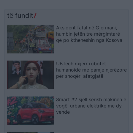
të fundit
Aksident fatal në Gjermani,
humbin jetën tre mërgimtarë
që po ktheheshin nga Kosova
UBTech nxjerr robotët
humanoidë me pamje njerëzore
për shoqëri afatgjatë
Smart #2 sjell sërish makinën e
vogël urbane elektrike me dy
vende