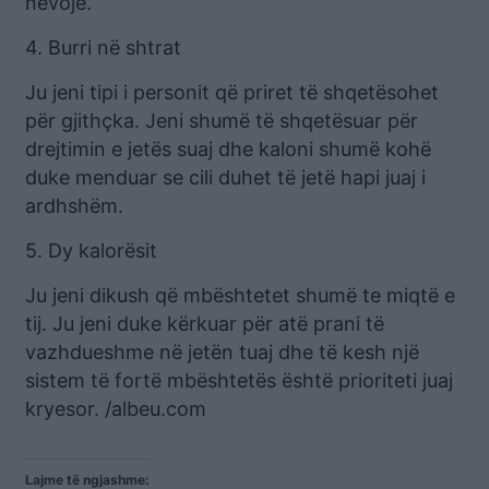
nevojë.
4. Burri në shtrat
Ju jeni tipi i personit që priret të shqetësohet
për gjithçka. Jeni shumë të shqetësuar për
drejtimin e jetës suaj dhe kaloni shumë kohë
duke menduar se cili duhet të jetë hapi juaj i
ardhshëm.
5. Dy kalorësit
Ju jeni dikush që mbështetet shumë te miqtë e
tij. Ju jeni duke kërkuar për atë prani të
vazhdueshme në jetën tuaj dhe të kesh një
sistem të fortë mbështetës është prioriteti juaj
kryesor. /albeu.com
Lajme të ngjashme: