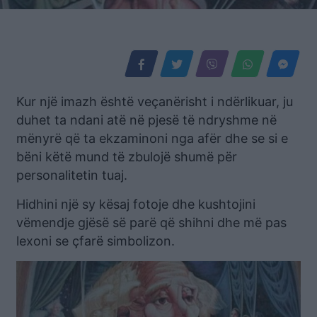
Kur një imazh është veçanërisht i ndërlikuar, ju
duhet ta ndani atë në pjesë të ndryshme në
mënyrë që ta ekzaminoni nga afër dhe se si e
bëni këtë mund të zbulojë shumë për
personalitetin tuaj.
Hidhini një sy kësaj fotoje dhe kushtojini
vëmendje gjësë së parë që shihni dhe më pas
lexoni se çfarë simbolizon.