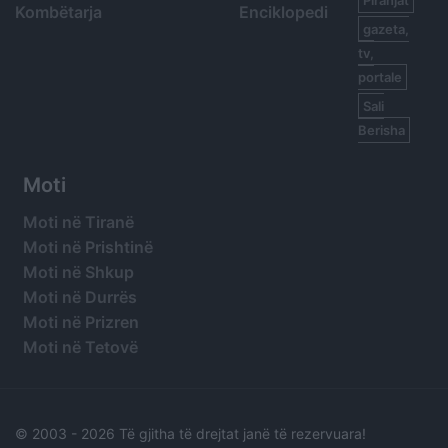
Kombëtarja
Enciklopedi
gazeta,
tv,
portale
Sali
Berisha
Moti
Moti në Tiranë
Moti në Prishtinë
Moti në Shkup
Moti në Durrës
Moti në Prizren
Moti në Tetovë
© 2003 -
2026 Të gjitha të drejtat janë të rezervuara!