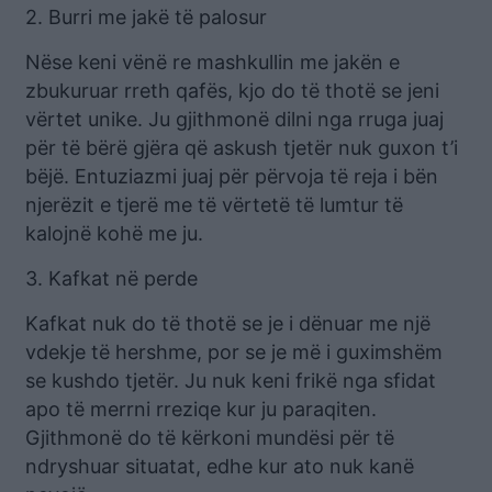
2. Burri me jakë të palosur
Nëse keni vënë re mashkullin me jakën e
zbukuruar rreth qafës, kjo do të thotë se jeni
vërtet unike. Ju gjithmonë dilni nga rruga juaj
për të bërë gjëra që askush tjetër nuk guxon t’i
bëjë. Entuziazmi juaj për përvoja të reja i bën
njerëzit e tjerë me të vërtetë të lumtur të
kalojnë kohë me ju.
3. Kafkat në perde
Kafkat nuk do të thotë se je i dënuar me një
vdekje të hershme, por se je më i guximshëm
se kushdo tjetër. Ju nuk keni frikë nga sfidat
apo të merrni rreziqe kur ju paraqiten.
Gjithmonë do të kërkoni mundësi për të
ndryshuar situatat, edhe kur ato nuk kanë