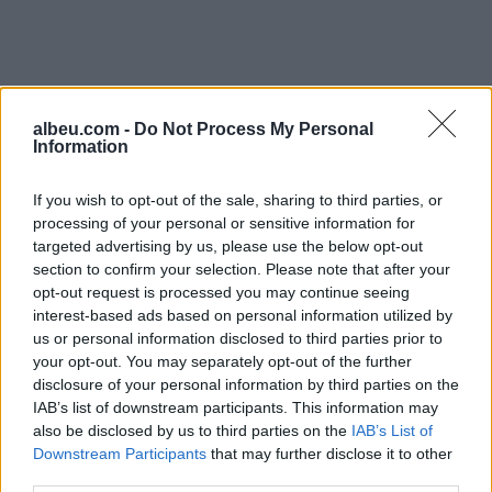
reja. Përballoni çdo sfidë
me optimizëm,
entuziazëm dhe besim.
Ju keni punuar shumë për
ta…
albeu.com -
Do Not Process My Personal
Information
If you wish to opt-out of the sale, sharing to third parties, or
processing of your personal or sensitive information for
targeted advertising by us, please use the below opt-out
section to confirm your selection. Please note that after your
opt-out request is processed you may continue seeing
Shtuar
më
1.04.2023 12:59
interest-based ads based on personal information utilized by
Tags:
,
foto
personalitet
us or personal information disclosed to third parties prior to
your opt-out. You may separately opt-out of the further
disclosure of your personal information by third parties on the
IAB’s list of downstream participants. This information may
also be disclosed by us to third parties on the
IAB’s List of
Downstream Participants
that may further disclose it to other
third parties.