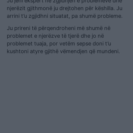
Ju jeni ekspert në zgjidhjen e problemeve dhe
njerëzit gjithmonë ju drejtohen për këshilla. Ju
arrini t’u zgjidhni situatat, pa shumë probleme.
Ju prireni të përqendroheni më shumë në
problemet e njerëzve të tjerë dhe jo në
problemet tuaja, por vetëm sepse doni t’u
kushtoni atyre gjithë vëmendjen që mundeni.