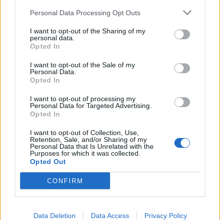
Personal Data Processing Opt Outs
I want to opt-out of the Sharing of my
personal data.
Opted In
I want to opt-out of the Sale of my
Personal Data.
Eric Wendt konfirmohet
Futbolli librazhdas në zi,
Opted In
nga Senati si ambasador i
ndahet nga jeta Besnik
SHBA-së në Shqipëri,
Çota, ish-kapiten dhe ish-
I want to opt-out of processing my
emërimi pret firmën e
trajner i Sopotit
Personal Data for Targeted Advertising.
Opted In
Trump
I want to opt-out of Collection, Use,
Retention, Sale, and/or Sharing of my
Personal Data that Is Unrelated with the
Purposes for which it was collected.
Opted Out
CONFIRM
Aksident fatal në Durrës,
Kërcënim me bombë në
makina përplas për vdekje
Milano, gjashtë qendra
këmbësorin; drejtuesi
tregtare zbrazen pas
Data Deletion
Data Access
Privacy Policy
shoqërohet në polici
mesazhit me email