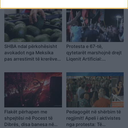
SHBA ndal përkohësisht
Protesta e 67-të,
avokadot nga Meksika
qytetarët marshojnë drejt
pas arrestimit të krerëve
Liqenit Artificial:
të grupeve kriminale
“Shqipëria meriton
revolucion”
Flakët përhapen me
Pedagogët në shërbim të
shpejtësi në Pocest të
regjimit! Apeli i aktivistes
Dibrës, disa banesa në
nga protesta: Të