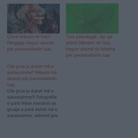
Çfarë shikoni në foto?
Test psikologjik: Ajo që
Përgjigja tregon shumë
shihni fillimisht në foto,
për personalitetin tuaj
tregon shumë të fshehta
për personalitetin tuaj
Cila grua ju duket më e
suksesshme? Mësoni më
shumë për personalitetin
tuaj
Cila grua ju duket më e
suksesshme?! Fotografia
e parë Nëse mendoni se
gruaja e parë është më e
suksesshme, atëherë jeni
një person shumë i sigurt.
Ju nuk hezitoni të
përballeni me sfida të