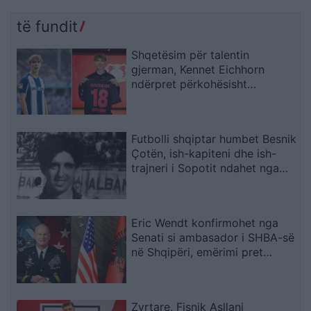
rrezik
bashkohemi për
Shqipërinë që meritojmë
të fundit
Shqetësim për talentin
gjerman, Kennet Eichhorn
ndërpret përkohësisht
karrierën për arsye
shëndetësore
Futbolli shqiptar humbet Besnik
Çotën, ish-kapiteni dhe ish-
trajneri i Sopotit ndahet nga
jeta në moshën 56-vjeçare
Eric Wendt konfirmohet nga
Senati si ambasador i SHBA-së
në Shqipëri, emërimi pret
firmën e Trump
Zyrtare, Fisnik Asllani