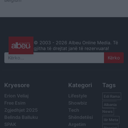
© 2003 -
2026 Albeu Online Media. Të
gjitha të drejtat janë të rezervuara!
Search
Kryesore
Kategori
Tags
Erion Veliaj
Lifestyle
Edi Rama
Free Esim
Showbiz
Albania
Zgjedhjet 2025
Tech
News
Belinda Balluku
Shëndetësi
Ilir Meta
SPAK
Argetim
Piranjat