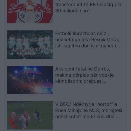
transferohet te RB Leipzig për
30 milionë euro
Futbolli librazhdas në zi,
ndahet nga jeta Besnik Çota,
ish-kapiten dhe ish-trajner i
Sopotit
Aksident fatal në Durrës,
makina përplas për vdekje
këmbësorin; drejtuesi
shoqërohet në polici
VIDEO/ Ndërhyrja “horror” e
Enea Mihajt në MLS, mbrojtësi
ndëshkohet me të kuq dhe
gjobë