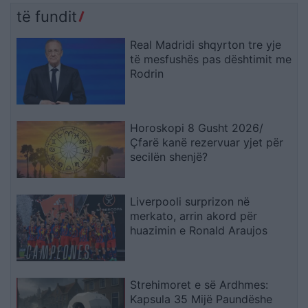
të fundit
Real Madridi shqyrton tre yje
të mesfushës pas dështimit me
Rodrin
Horoskopi 8 Gusht 2026/
Çfarë kanë rezervuar yjet për
secilën shenjë?
Liverpooli surprizon në
merkato, arrin akord për
huazimin e Ronald Araujos
Strehimoret e së Ardhmes:
Kapsula 35 Mijë Paundëshe