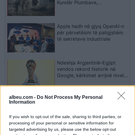
Kundër Plumbave,
Shpërthimeve dhe Fatkeqësive
Natyrore
Apple hedh në gjyq OpenAI-n
për përvetësim të paligjshëm
të sekreteve industriale
Ndeshja Argjentinë–Egjipt
vendos rekord historik në
Google, kërkimet arrijnë nivele
të papara
albeu.com -
Do Not Process My Personal
Kina zbulon robotë humanoidë
Information
tepër realistë, të projektuar për
shoqëri afatgjatë
If you wish to opt-out of the sale, sharing to third parties, or
processing of your personal or sensitive information for
targeted advertising by us, please use the below opt-out