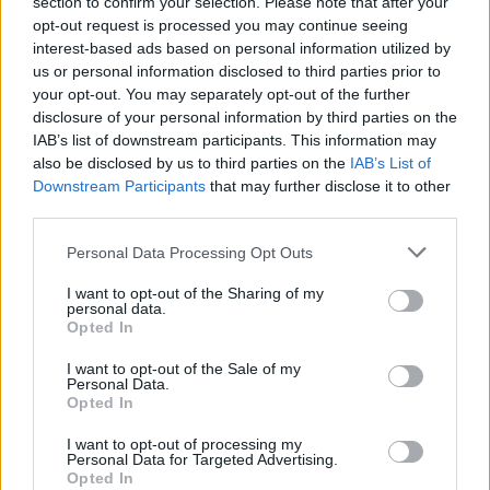
section to confirm your selection. Please note that after your
opt-out request is processed you may continue seeing
interest-based ads based on personal information utilized by
us or personal information disclosed to third parties prior to
your opt-out. You may separately opt-out of the further
disclosure of your personal information by third parties on the
IAB’s list of downstream participants. This information may
also be disclosed by us to third parties on the
IAB’s List of
Downstream Participants
that may further disclose it to other
third parties.
Personal Data Processing Opt Outs
I want to opt-out of the Sharing of my
personal data.
Opted In
I want to opt-out of the Sale of my
Personal Data.
Esim for Global
|
Esim for Europe
|
Esim for Caribbean
Opted In
|
Esim for USA
|
Esim for Italy
|
Esim for Spain
|
Esim
I want to opt-out of processing my
for Turkey
|
Esim for Germany
|
Esim for Greece
|
Esim
Personal Data for Targeted Advertising.
for Asia
|
Esim for World Cup 2026
|
Esim for Saudi
Opted In