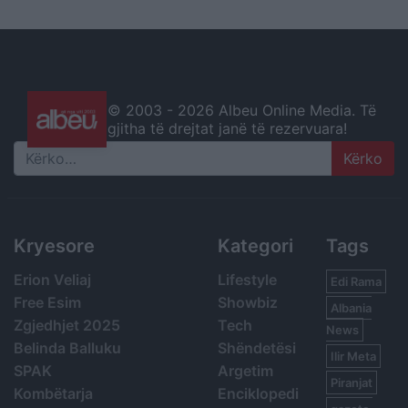
© 2003 -
2026 Albeu Online Media. Të
gjitha të drejtat janë të rezervuara!
Search
Kryesore
Kategori
Tags
Erion Veliaj
Lifestyle
Edi Rama
Free Esim
Showbiz
Albania
Zgjedhjet 2025
Tech
News
Belinda Balluku
Shëndetësi
Ilir Meta
SPAK
Argetim
Piranjat
Kombëtarja
Enciklopedi