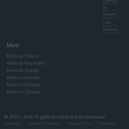
gazeta,
tv,
portale
Sali
Berisha
Moti
Moti në Tiranë
Moti në Prishtinë
Moti në Shkup
Moti në Durrës
Moti në Prizren
Moti në Tetovë
© 2003 -
2026 Të gjitha të drejtat janë të rezervuara!
Kontaktoni
Kushtet e Përdorimit
Privacy Policy
Powered by: