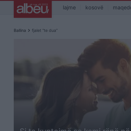
lajme
kosovë
maqed
keyboard_arrow_right
Ballina
fjalet “te dua”