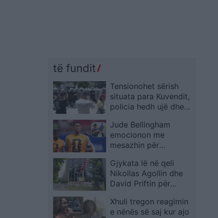
të fundit
Tensionohet sërish
situata para Kuvendit,
policia hedh ujë dhe
spraj lotsjellës në
Jude Bellingham
drejtim të
emocionon me
protestuesve
mesazhin për
Venezuelën, tifozët e
Gjykata lë në qeli
përgëzojnë për gjestin
Nikollas Agollin dhe
David Priftin për
plagosjen e Brian
Xhuli tregon reagimin
Syzos në Pogradec
e nënës së saj kur ajo