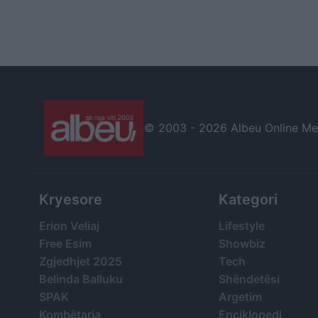
© 2003 -
2026 Albeu Online Medi
Kryesore
Kategori
Erion Veliaj
Lifestyle
Free Esim
Showbiz
Zgjedhjet 2025
Tech
Belinda Balluku
Shëndetësi
SPAK
Argetim
Kombëtarja
Enciklopedi