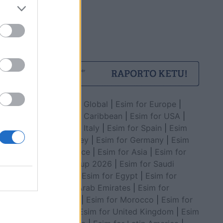
Esim for Global
|
Esim for Europe
|
Esim for Caribbean
|
Esim for USA
|
Esim for Italy
|
Esim for Spain
|
Esim
for Turkey
|
Esim for Germany
|
Esim
for Greece
|
Esim for Asia
|
Esim for
World Cup 2026
|
Esim for Saudi
Arabia
|
Esim for Egypt
|
Esim for
United Arab Emirates
|
Esim for
Balkans
|
Esim for Morocco
|
Esim for
China
|
Esim for United Kingdom
|
Esim