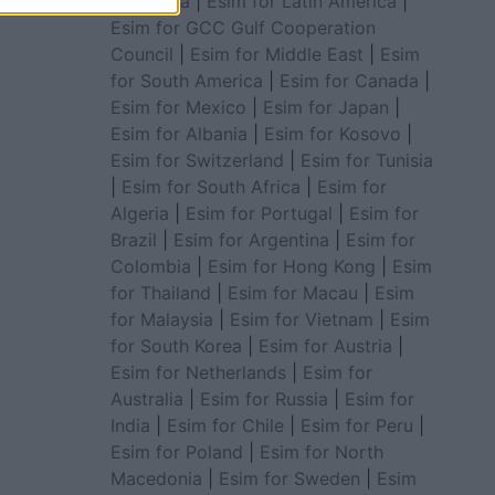
for Africa
|
Esim for Latin America
|
Esim for GCC Gulf Cooperation
Council
|
Esim for Middle East
|
Esim
for South America
|
Esim for Canada
|
Esim for Mexico
|
Esim for Japan
|
Esim for Albania
|
Esim for Kosovo
|
Esim for Switzerland
|
Esim for Tunisia
|
Esim for South Africa
|
Esim for
Algeria
|
Esim for Portugal
|
Esim for
Brazil
|
Esim for Argentina
|
Esim for
Colombia
|
Esim for Hong Kong
|
Esim
for Thailand
|
Esim for Macau
|
Esim
for Malaysia
|
Esim for Vietnam
|
Esim
for South Korea
|
Esim for Austria
|
Esim for Netherlands
|
Esim for
Australia
|
Esim for Russia
|
Esim for
India
|
Esim for Chile
|
Esim for Peru
|
Esim for Poland
|
Esim for North
Macedonia
|
Esim for Sweden
|
Esim