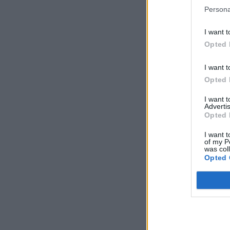
Persona
I want t
Opted 
I want t
Opted 
I want 
Advertis
Opted 
I want t
of my P
was col
Opted 