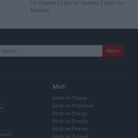
for Finland
|
Esim for Norway
|
Esim for
Belgium
Search
Moti
Moti në Tiranë
Moti në Prishtinë
s
Moti në Shkup
Moti në Durrës
Moti në Prizren
ortale
Moti në Tetovë