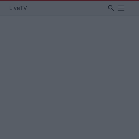
search
LiveTV