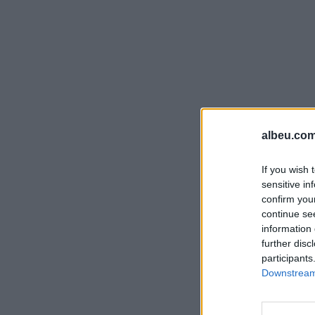
albeu.com
If you wish 
sensitive in
confirm you
continue se
information 
further disc
participants
Downstream 