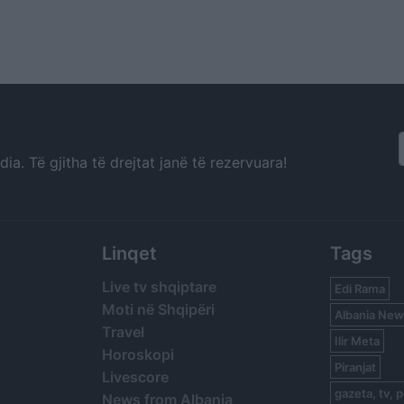
a. Të gjitha të drejtat janë të rezervuara!
Linqet
Tags
Live tv shqiptare
Edi Rama
Moti në Shqipëri
Albania New
Travel
Ilir Meta
Horoskopi
Piranjat
Livescore
gazeta, tv, p
News from Albania