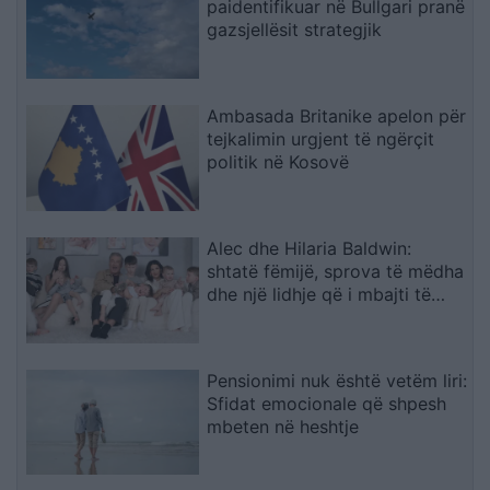
paidentifikuar në Bullgari pranë
gazsjellësit strategjik
Ambasada Britanike apelon për
tejkalimin urgjent të ngërçit
politik në Kosovë
Alec dhe Hilaria Baldwin:
shtatë fëmijë, sprova të mëdha
dhe një lidhje që i mbajti të
bashkuar
Pensionimi nuk është vetëm liri:
Sfidat emocionale që shpesh
mbeten në heshtje