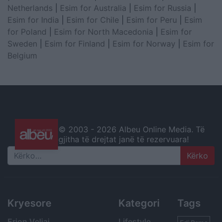
Netherlands
|
Esim for Australia
|
Esim for Russia
|
Esim for India
|
Esim for Chile
|
Esim for Peru
|
Esim
for Poland
|
Esim for North Macedonia
|
Esim for
Sweden
|
Esim for Finland
|
Esim for Norway
|
Esim for
Belgium
© 2003 -
2026 Albeu Online Media. Të
gjitha të drejtat janë të rezervuara!
Search
Kryesore
Kategori
Tags
Erion Veliaj
Lifestyle