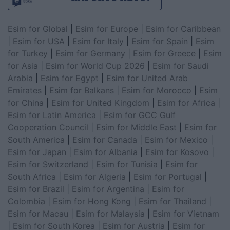
Esim for Global
|
Esim for Europe
|
Esim for Caribbean
|
Esim for USA
|
Esim for Italy
|
Esim for Spain
|
Esim
for Turkey
|
Esim for Germany
|
Esim for Greece
|
Esim
for Asia
|
Esim for World Cup 2026
|
Esim for Saudi
Arabia
|
Esim for Egypt
|
Esim for United Arab
Emirates
|
Esim for Balkans
|
Esim for Morocco
|
Esim
for China
|
Esim for United Kingdom
|
Esim for Africa
|
Esim for Latin America
|
Esim for GCC Gulf
Cooperation Council
|
Esim for Middle East
|
Esim for
South America
|
Esim for Canada
|
Esim for Mexico
|
Esim for Japan
|
Esim for Albania
|
Esim for Kosovo
|
Esim for Switzerland
|
Esim for Tunisia
|
Esim for
South Africa
|
Esim for Algeria
|
Esim for Portugal
|
Esim for Brazil
|
Esim for Argentina
|
Esim for
Colombia
|
Esim for Hong Kong
|
Esim for Thailand
|
Esim for Macau
|
Esim for Malaysia
|
Esim for Vietnam
|
Esim for South Korea
|
Esim for Austria
|
Esim for