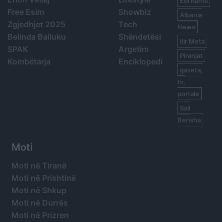
Edi Rama
Free Esim
Showbiz
Albania
Zgjedhjet 2025
Tech
News
Belinda Balluku
Shëndetësi
Ilir Meta
SPAK
Argetim
Piranjat
Kombëtarja
Enciklopedi
gazeta,
tv,
portale
Sali
Berisha
Moti
Moti në Tiranë
Moti në Prishtinë
Moti në Shkup
Moti në Durrës
Moti në Prizren