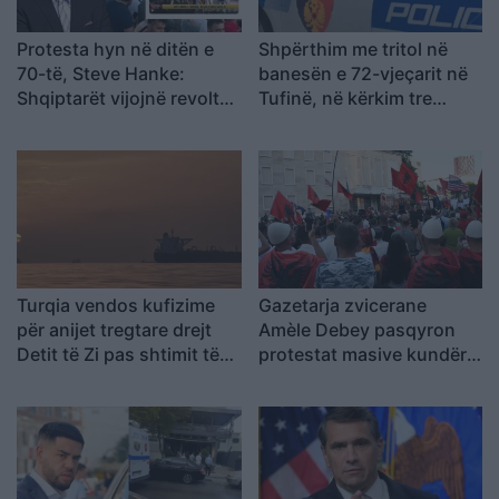
Protesta hyn në ditën e
Shpërthim me tritol në
70-të, Steve Hanke:
banesën e 72-vjeçarit në
Shqiptarët vijojnë revoltën
Tufinë, në kërkim tre
kundër korrupsionit,
vëllezër
Rama duhet të largohet
Turqia vendos kufizime
Gazetarja zvicerane
për anijet tregtare drejt
Amèle Debey pasqyron
Detit të Zi pas shtimit të
protestat masive kundër
sulmeve në rajon
Ramës: Shqiptarët duan t’i
japin fund pushtetit 35-
vjeçar të të njëjtëve emra