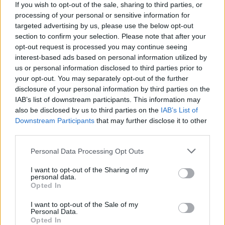
If you wish to opt-out of the sale, sharing to third parties, or
processing of your personal or sensitive information for
targeted advertising by us, please use the below opt-out
section to confirm your selection. Please note that after your
opt-out request is processed you may continue seeing
interest-based ads based on personal information utilized by
us or personal information disclosed to third parties prior to
your opt-out. You may separately opt-out of the further
disclosure of your personal information by third parties on the
IAB’s list of downstream participants. This information may
also be disclosed by us to third parties on the
IAB’s List of
Downstream Participants
that may further disclose it to other
third parties.
Personal Data Processing Opt Outs
Shtuar
më
31.08.2022 20:26
I want to opt-out of the Sharing of my
personal data.
Opted In
Tags:
,
drejtori i pergjithshem i policise
Gledis
,
,
Nano
shkarkimi i gledis nanos
zyrtaret qe u
I want to opt-out of the Sale of my
shkarkuan sot
Personal Data.
Opted In