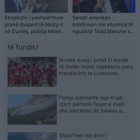
Eksploziv i pashpërthyer
Senati amerikan
pranë dyqanit të Noizy-t
konfirmon me shumicë të
në Durrës, policia kërkon
ngushtë Todd Blanche si
autorët
Prokuror i Përgjithshëm i
SHBA-së
të fundit
Ronald Araujo pritet t’i kryejë
të dielën testet mjekësore para
transferimit te Liverpooli
Pamje alarmante nga Kruja,
zjarri përfshin faqen e malit
dhe kërcënon 30 banesa e
biznese
Shpërthen një dron i