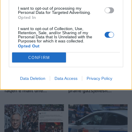
I want to opt-out of processing my
Personal Data for Targeted Advertising.
Opted In
I want to opt-out of Collection, Use,
Retention, Sale, and/or Sharing of my
Personal Data that Is Unrelated with the
Purposes for which it was collected.
Opted Out
CONFIRM
Pamje alarmante nga
Shpërthen një dron i
Data Deletion
Data Access
Privacy Policy
Kruja, zjarri përfshin
paidentifikuar në Bullgari
faqen e malit dhe
pranë gazsjellësit
kërcënon 30 banesa e
strategjik
biznese