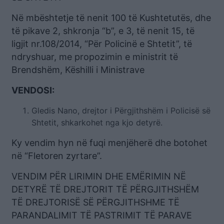
Në mbështetje të nenit 100 të Kushtetutës, dhe
të pikave 2, shkronja “b”, e 3, të nenit 15, të
ligjit nr.108/2014, “Për Policinë e Shtetit”, të
ndryshuar, me propozimin e ministrit të
Brendshëm, Këshilli i Ministrave
VENDOSI:
Gledis Nano, drejtor i Përgjithshëm i Policisë së
Shtetit, shkarkohet nga kjo detyrë.
Ky vendim hyn në fuqi menjëherë dhe botohet
në “Fletoren zyrtare”.
VENDIM PËR LIRIMIN DHE EMËRIMIN NË
DETYRË TË DREJTORIT TË PËRGJITHSHËM
TË DREJTORISË SË PËRGJITHSHME TË
PARANDALIMIT TË PASTRIMIT TË PARAVE