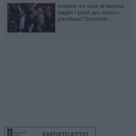
Incidenti me vezë në Kuvend:
reagim i çastit apo aksion i
planifikuar? Dyshimet
drejtohen te Ramush Haradinaj