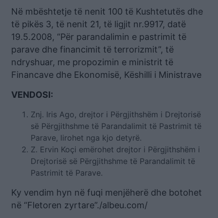
Në mbështetje të nenit 100 të Kushtetutës dhe
të pikës 3, të nenit 21, të ligjit nr.9917, datë
19.5.2008, “Për parandalimin e pastrimit të
parave dhe financimit të terrorizmit”, të
ndryshuar, me propozimin e ministrit të
Financave dhe Ekonomisë, Këshilli i Ministrave
VENDOSI:
Znj. Iris Ago, drejtor i Përgjithshëm i Drejtorisë
së Përgjithshme të Parandalimit të Pastrimit të
Parave, lirohet nga kjo detyrë.
Z. Ervin Koçi emërohet drejtor i Përgjithshëm i
Drejtorisë së Përgjithshme të Parandalimit të
Pastrimit të Parave.
Ky vendim hyn në fuqi menjëherë dhe botohet
në “Fletoren zyrtare”./albeu.com/