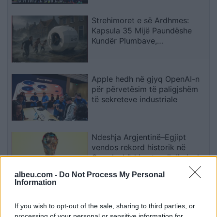
Strehimoret e së Ardhmes:
Kapsula 35 Mijë Paundëshe
Kundër Plumbave,
Shpërthimeve dhe Fatkeqësive
Natyrore
Apple hedh në gjyq OpenAI-n
për përvetësim të paligjshëm
të sekreteve industriale
Ndeshja Argjentinë–Egjipt
vendos rekord historik në
Google, kërkimet arrijnë nivele
të papara
albeu.com -
Do Not Process My Personal
Information
Kina zbulon robotë humanoidë
tepër realistë, të projektuar për
If you wish to opt-out of the sale, sharing to third parties, or
shoqëri afatgjatë
processing of your personal or sensitive information for