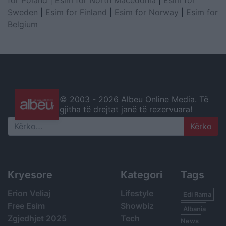
Sweden
|
Esim for Finland
|
Esim for Norway
|
Esim for
Belgium
© 2003 -
2026 Albeu Online Media. Të
gjitha të drejtat janë të rezervuara!
Search
Kryesore
Kategori
Tags
Erion Veliaj
Lifestyle
Edi Rama
Free Esim
Showbiz
Albania
Zgjedhjet 2025
Tech
News