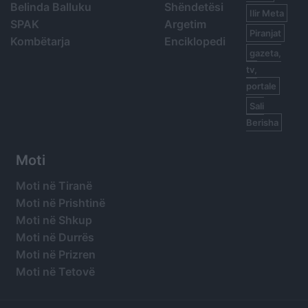
Belinda Balluku
Shëndetësi
Ilir Meta
SPAK
Argetim
Piranjat
Kombëtarja
Enciklopedi
gazeta,
tv,
portale
Sali
Berisha
Moti
Moti në Tiranë
Moti në Prishtinë
Moti në Shkup
Moti në Durrës
Moti në Prizren
Moti në Tetovë