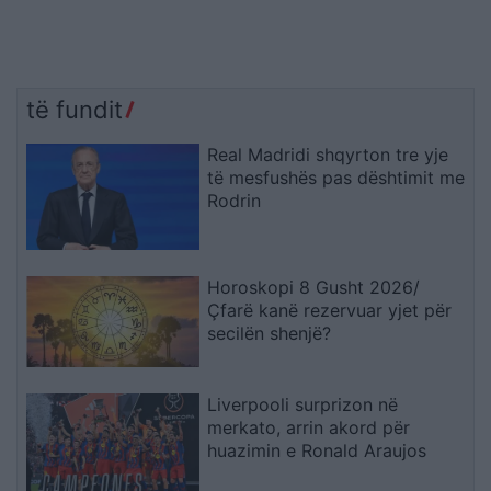
të fundit
Real Madridi shqyrton tre yje
të mesfushës pas dështimit me
Rodrin
Horoskopi 8 Gusht 2026/
Çfarë kanë rezervuar yjet për
secilën shenjë?
Liverpooli surprizon në
merkato, arrin akord për
huazimin e Ronald Araujos