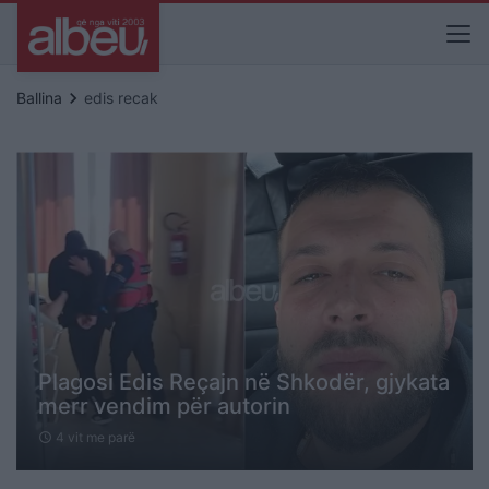
keyboard_arrow_right
Ballina
edis recak
Plagosi Edis Reçajn në Shkodër, gjykata
merr vendim për autorin
4 vit me parë
schedule