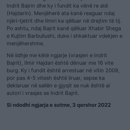
Indrit Bajrin dhe ky i fundit ka vënë re atë
(Hajdarin). Menjëherë ata kanë reaguar ndaj
njëri-tjetrit dhe Ilmiri ka qëlluar në drejtim të tij.
Po ashtu, ndaj Bajrit kanë qëlluar Xhabir Shega
e Kujtim Barbullushi, duke i shkaktuar vdekjen e
menjëhershme.
Në lidhje me këtë ngjarje (vrasjen e Indrit
Bajrit), Ilmir Hajdari është dënuar me 16 vite
burg. Ky i fundit është arrestuar në vitin 2009,
por pas 4-5 vitesh është liruar, sepse ka
deklaruar në sallën e gjyqit se nuk është ai
autori i vrasjes se Indrit Bajrit.
Si ndodhi ngjarja e sotme, 3 qershor 2022