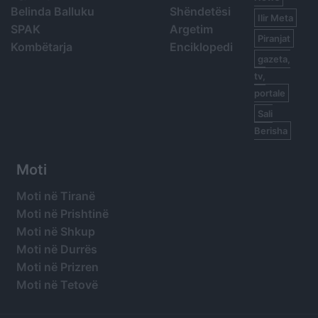
Belinda Balluku
Shëndetësi
Ilir Meta
SPAK
Argetim
Piranjat
Kombëtarja
Enciklopedi
gazeta,
tv,
portale
Sali
Berisha
Moti
Moti në Tiranë
Moti në Prishtinë
Moti në Shkup
Moti në Durrës
Moti në Prizren
Moti në Tetovë