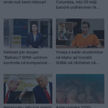
ende nuk kemi mësuar!
Columbia, mbi 20 mijë
banorë urdhërohen të
largohen
Hetimet për dosjen
Vrasja e katër studentëve
“Balluku”/ SPAK ushtron
në Idaho që tronditi
kontrolle në kompaninë
SHBA-në rikthehet në
“Atelier 4”, sekuestrohet
qendër të vëmendjes
projekti i arredimit të vilës
luksoze
Netanyahu refuzon planin
Anije romake 2100-