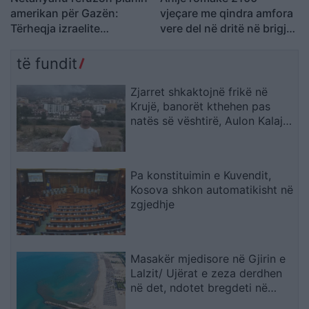
amerikan për Gazën:
vjeçare me qindra amfora
Tërheqja izraelite
vere del në dritë në brigjet
kushtëzohet me
e Siçilisë
çarmatimin e Hamasit
të fundit
Zjarret shkaktojnë frikë në
Krujë, banorët kthehen pas
natës së vështirë, Aulon Kalaja:
Banesat u shpëtuan
Pa konstituimin e Kuvendit,
Kosova shkon automatikisht në
zgjedhje
Masakër mjedisore në Gjirin e
Lalzit/ Ujërat e zeza derdhen
në det, ndotet bregdeti në
kulmin e sezonit