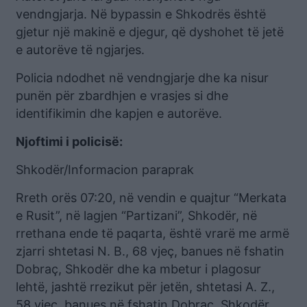
vendngjarja. Në bypassin e Shkodrës është
gjetur një makinë e djegur, që dyshohet të jetë
e autorëve të ngjarjes.
Policia ndodhet në vendngjarje dhe ka nisur
punën për zbardhjen e vrasjes si dhe
identifikimin dhe kapjen e autorëve.
Njoftimi i policisë:
Shkodër/Informacion paraprak
Rreth orës 07:20, në vendin e quajtur “Merkata
e Rusit”, në lagjen “Partizani”, Shkodër, në
rrethana ende të paqarta, është vrarë me armë
zjarri shtetasi N. B., 68 vjeç, banues në fshatin
Dobraç, Shkodër dhe ka mbetur i plagosur
lehtë, jashtë rrezikut për jetën, shtetasi A. Z.,
58 vjeç, banues në fshatin Dobraç, Shkodër.