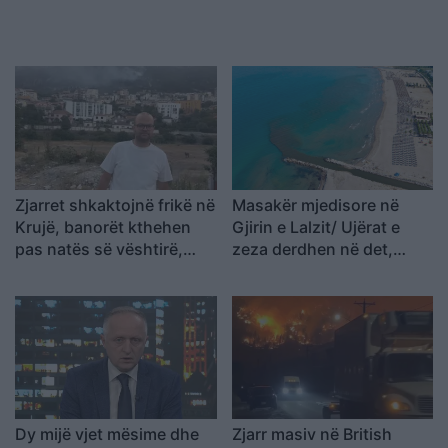
Zjarret shkaktojnë frikë në
Masakër mjedisore në
Krujë, banorët kthehen
Gjirin e Lalzit/ Ujërat e
pas natës së vështirë,
zeza derdhen në det,
Aulon Kalaja: Banesat u
ndotet bregdeti në kulmin
shpëtuan
e sezonit
Dy mijë vjet mësime dhe
Zjarr masiv në British