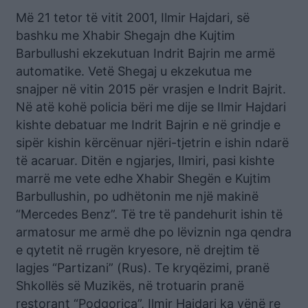
Më 21 tetor të vitit 2001, Ilmir Hajdari, së
bashku me Xhabir Shegajn dhe Kujtim
Barbullushi ekzekutuan Indrit Bajrin me armë
automatike. Vetë Shegaj u ekzekutua me
snajper në vitin 2015 për vrasjen e Indrit Bajrit.
Në atë kohë policia bëri me dije se Ilmir Hajdari
kishte debatuar me Indrit Bajrin e në grindje e
sipër kishin kërcënuar njëri-tjetrin e ishin ndarë
të acaruar. Ditën e ngjarjes, Ilmiri, pasi kishte
marrë me vete edhe Xhabir Shegën e Kujtim
Barbullushin, po udhëtonin me një makinë
“Mercedes Benz”. Të tre të pandehurit ishin të
armatosur me armë dhe po lëviznin nga qendra
e qytetit në rrugën kryesore, në drejtim të
lagjes “Partizani” (Rus). Te kryqëzimi, pranë
Shkollës së Muzikës, në trotuarin pranë
restorant “Podgorica”, Ilmir Hajdari ka vënë re