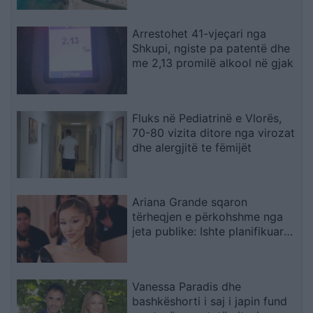
Arrestohet 41-vjeçari nga
Shkupi, ngiste pa patentë dhe
me 2,13 promilë alkool në gjak
Fluks në Pediatrinë e Vlorës,
70-80 vizita ditore nga virozat
dhe alergjitë te fëmijët
Ariana Grande sqaron
tërheqjen e përkohshme nga
jeta publike: Ishte planifikuar
prej kohësh, jo një vendim
impulsiv
Vanessa Paradis dhe
bashkëshorti i saj i japin fund