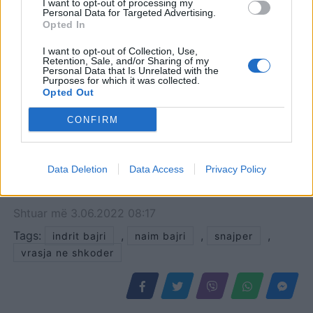
I want to opt-out of processing my
Personal Data for Targeted Advertising.
Opted In
I want to opt-out of Collection, Use,
Retention, Sale, and/or Sharing of my
Personal Data that Is Unrelated with the
Purposes for which it was collected.
Opted Out
CONFIRM
Data Deletion
Data Access
Privacy Policy
Shtuar
më
3.06.2022 08:17
Tags:
,
,
,
indrit bajri
naim bajri
snajper
vrasja ne shkoder