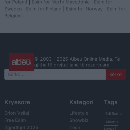
for Poland
|
Esim for North Macedonia
|
Esim for
Sweden
|
Esim for Finland
|
Esim for Norway
|
Esim for
Belgium
© 2003 -
2026 Albeu Online Media. Të
gjitha të drejtat janë të rezervuara!
Search
Kryesore
Kategori
Tags
Erion Veliaj
Lifestyle
Edi Rama
Free Esim
Showbiz
Albania
Zgjedhjet 2025
Tech
News