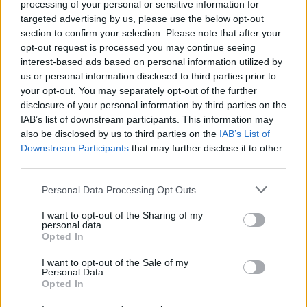
processing of your personal or sensitive information for
targeted advertising by us, please use the below opt-out
section to confirm your selection. Please note that after your
opt-out request is processed you may continue seeing
Del fotoja, ky është Naim
Vranë Naim Bajrin dhe
interest-based ads based on personal information utilized by
Bajri që u ekzekutua me 7
plagosën punëtorin e tij,
plumba mëngjesin e
dalin pamjet e makinës së
us or personal information disclosed to third parties prior to
sotëm në Shkodër
djegur që autorët
your opt-out. You may separately opt-out of the further
përdorën për krimin
disclosure of your personal information by third parties on the
(VIDEO)
IAB’s list of downstream participants. This information may
also be disclosed by us to third parties on the
IAB’s List of
Downstream Participants
that may further disclose it to other
third parties.
Personal Data Processing Opt Outs
Mesazh apo mallkim? Në
I want to opt-out of the Sharing of my
të njëjtën tavolinë ku u
personal data.
ekzekutua sot Naim Bajri
Opted In
ishte ulur edhe Fatos
I want to opt-out of the Sale of my
Ferracaku kur e vranë
Personal Data.
(FOTO LAJM)
Opted In