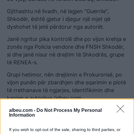
Gjithashtu në livadh, në lagjen “Guerrile”,
Shkodër, është gjetur i djegur një mjet që
dyshohet të jetë përdorur nga autorët.
Janë ngritur pika kontrolli dhe po vijon krehja e
zonës nga Policia vendore dhe FNSH Shkodër,
si dhe janë nisur në drejtim të Shkodrës, grupe
të RENEA-s.
Grupi hetimor, nën drejtimin e Prokurorisë, po
vijon punën për zbardhjen dhe sqarimin e plotë
të rrethanave të ngjarjes, identifikimin dhe
kapjen e autorëve./albeu.com
albeu.com -
Do Not Process My Personal
Information
Lajme të ngjashme:
If you wish to opt-out of the sale, sharing to third parties, or