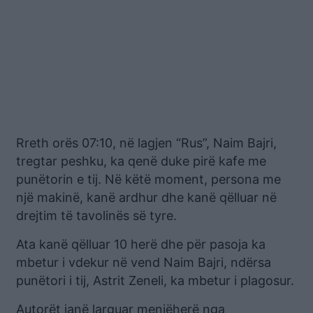
Rreth orës 07:10, në lagjen “Rus”, Naim Bajri,
tregtar peshku, ka qenë duke pirë kafe me
punëtorin e tij. Në këtë moment, persona me
një makinë, kanë ardhur dhe kanë qëlluar në
drejtim të tavolinës së tyre.
Ata kanë qëlluar 10 herë dhe për pasoja ka
mbetur i vdekur në vend Naim Bajri, ndërsa
punëtori i tij, Astrit Zeneli, ka mbetur i plagosur.
Autorët janë larguar menjëherë nga