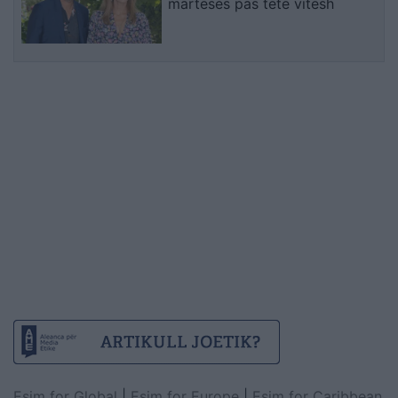
martesës pas tetë vitesh
Esim for Global
|
Esim for Europe
|
Esim for Caribbean