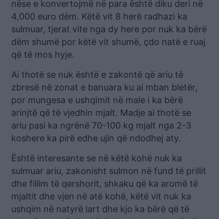
nëse e konvertojmë në para është diku deri në
4,000 euro dëm. Këtë vit 8 herë radhazi ka
sulmuar, tjerat vite nga dy here por nuk ka bërë
dëm shumë por këtë vit shumë, çdo natë e ruaj
që të mos hyje.
Ai thotë se nuk është e zakontë që ariu të
zbresë në zonat e banuara ku ai mban bletër,
por mungesa e ushqimit në male i ka bërë
arinjtë që të vjedhin mjalt. Madje ai thotë se
ariu pasi ka ngrënë 70-100 kg mjalt nga 2-3
koshere ka pirë edhe ujin që ndodhej aty.
Është interesante se në këtë kohë nuk ka
sulmuar ariu, zakonisht sulmon në fund të prillit
dhe fillim të qershorit, shkaku që ka aromë të
mjaltit dhe vjen në atë kohë, këtë vit nuk ka
ushqim në natyrë lart dhe kjo ka bërë që të