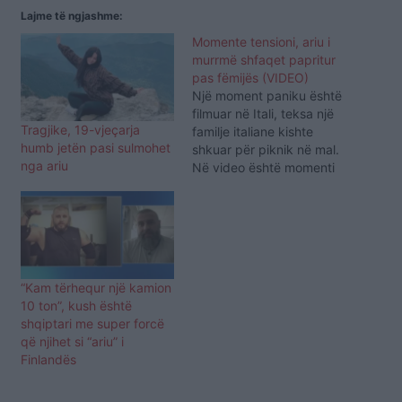
Lajme të ngjashme:
Momente tensioni, ariu i
murrmë shfaqet papritur
pas fëmijës (VIDEO)
Një moment paniku është
filmuar në Itali, teksa një
Tragjike, 19-vjeçarja
familje italiane kishte
humb jetën pasi sulmohet
shkuar për piknik në mal.
nga ariu
Në video është momenti
kur një ari del nga
shkurret pas krahëve të
një fëmije dhe ecën drejt
tij. Skena është filmuar
tek Dolomitet italiane.
Fëmija ishte disa metra
“Kam tërhequr një kamion
para grupit të të…
10 ton”, kush është
shqiptari me super forcë
që njihet si “ariu” i
Finlandës