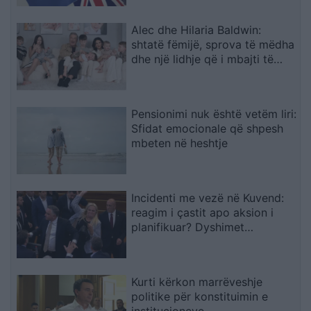
Alec dhe Hilaria Baldwin:
shtatë fëmijë, sprova të mëdha
dhe një lidhje që i mbajti të
bashkuar
Pensionimi nuk është vetëm liri:
Sfidat emocionale që shpesh
mbeten në heshtje
Incidenti me vezë në Kuvend:
reagim i çastit apo aksion i
planifikuar? Dyshimet
drejtohen te Ramush Haradinaj
Kurti kërkon marrëveshje
politike për konstituimin e
institucioneve