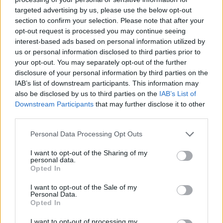
targeted advertising by us, please use the below opt-out
section to confirm your selection. Please note that after your
opt-out request is processed you may continue seeing
interest-based ads based on personal information utilized by
us or personal information disclosed to third parties prior to
your opt-out. You may separately opt-out of the further
disclosure of your personal information by third parties on the
IAB’s list of downstream participants. This information may
also be disclosed by us to third parties on the
IAB’s List of
Pamje alarmante nga
Shpërthen një dron i
Downstream Participants
that may further disclose it to other
Kruja, zjarri përfshin
paidentifikuar në Bullgari
third parties.
faqen e malit dhe
pranë gazsjellësit
kërcënon 30 banesa e
strategjik
Personal Data Processing Opt Outs
biznese
I want to opt-out of the Sharing of my
personal data.
Opted In
I want to opt-out of the Sale of my
Personal Data.
Opted In
Protesta hyn në ditën e
Shpërthim me tritol në
I want to opt-out of processing my