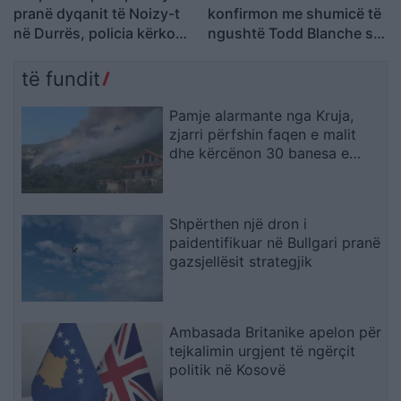
pranë dyqanit të Noizy-t
konfirmon me shumicë të
në Durrës, policia kërkon
ngushtë Todd Blanche si
autorët
Prokuror i Përgjithshëm i
SHBA-së
të fundit
Pamje alarmante nga Kruja,
zjarri përfshin faqen e malit
dhe kërcënon 30 banesa e
biznese
Shpërthen një dron i
paidentifikuar në Bullgari pranë
gazsjellësit strategjik
Ambasada Britanike apelon për
tejkalimin urgjent të ngërçit
politik në Kosovë