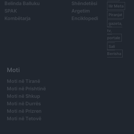
Belinda Balluku
Shëndetësi
Ilir Meta
SPAK
Argetim
Piranjat
Kombëtarja
Enciklopedi
gazeta,
tv,
portale
Sali
Berisha
Moti
Moti në Tiranë
Moti në Prishtinë
Moti në Shkup
Moti në Durrës
Moti në Prizren
Moti në Tetovë