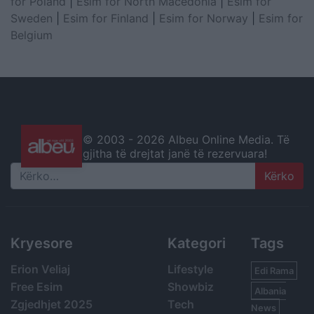
for Poland
|
Esim for North Macedonia
|
Esim for
Sweden
|
Esim for Finland
|
Esim for Norway
|
Esim for
Belgium
© 2003 -
2026 Albeu Online Media. Të
gjitha të drejtat janë të rezervuara!
Search
Kryesore
Kategori
Tags
Erion Veliaj
Lifestyle
Edi Rama
Free Esim
Showbiz
Albania
Zgjedhjet 2025
Tech
News