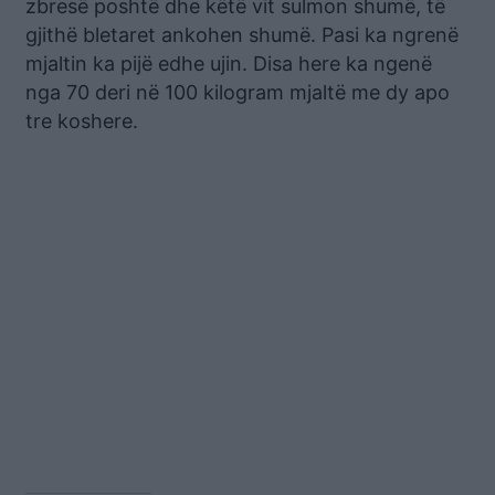
zbresë poshtë dhe këtë vit sulmon shumë, të
gjithë bletaret ankohen shumë. Pasi ka ngrenë
mjaltin ka pijë edhe ujin. Disa here ka ngenë
nga 70 deri në 100 kilogram mjaltë me dy apo
tre koshere.