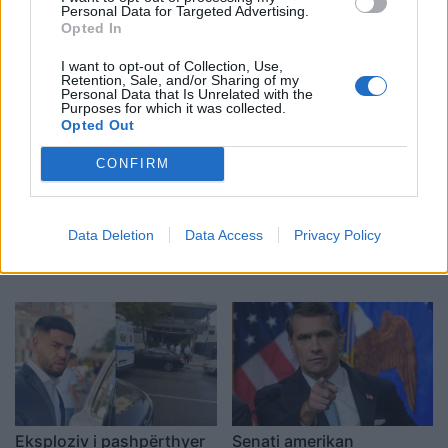
70-të, Steve Hanke:
banesën e 72-vjeçarit në
Personal Data for Targeted Advertising.
Shqiptarët vijojnë revoltën
Tufinë, në kërkim tre
Opted In
kundër korrupsionit,
vëllezër
I want to opt-out of Collection, Use,
Rama duhet të largohet
Retention, Sale, and/or Sharing of my
Personal Data that Is Unrelated with the
Purposes for which it was collected.
Opted Out
CONFIRM
Turqia vendos kufizime
Gazetarja zvicerane
për anijet tregtare drejt
Amèle Debey pasqyron
Data Deletion
Data Access
Privacy Policy
Detit të Zi pas shtimit të
protestat masive kundër
sulmeve në rajon
Ramës: Shqiptarët duan t’i
japin fund pushtetit 35-
vjeçar të të njëjtëve emra
Eksploziv i pashpërthyer
Senati amerikan