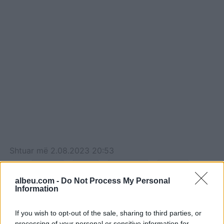
Shtuar
më
2.08.2023 20:53
Tags:
,
,
,
,
albeu
Ariu
blegtori
mjalti
shqiptar
albeu.com -
Do Not Process My Personal
Information
If you wish to opt-out of the sale, sharing to third parties, or
processing of your personal or sensitive information for