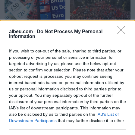
albeu.com -
Do Not Process My Personal
Information
Këmbimi valutor/ Me sa
Revolta qytetare hyn sot
blihen e shiten dollari dhe
në ditën e 68-të!
If you wish to opt-out of the sale, sharing to third parties, or
euro, çfarë ndodh me
Protestuesit të vendosur
processing of your personal or sensitive information for
monedhat e tjera
deri në dorëheqjen e
targeted advertising by us, please use the below opt-out
kryeministrit Rama
section to confirm your selection. Please note that after your
opt-out request is processed you may continue seeing
interest-based ads based on personal information utilized by
us or personal information disclosed to third parties prior to
your opt-out. You may separately opt-out of the further
disclosure of your personal information by third parties on the
IAB’s list of downstream participants. This information may
Në Shqipëri regjistrohen
Parashikimi i motit për
also be disclosed by us to third parties on the
IAB’s List of
rreth 39 mijë shtetas të
ditën e sotme, 6 Gusht
Downstream Participants
that may further disclose it to other
huaj, 60% e tyre për të
2026/ Temperaturat
third parties.
punuar! Numrin më të
arrijnë deri ne 38 gradë