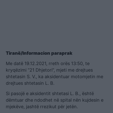
Tiranë/Informacion paraprak
Me datë 19.12.2021, rreth orës 13:50, te
kryqëzimi “21 Dhjetori”, mjeti me drejtues
shtetasin S. V., ka aksidentuar motomjetin me
drejtues shtetasin L. B.
Si pasojë e aksidentit shtetasi L. B., është
dëmtuar dhe ndodhet në spital nën kujdesin e
mjekëve, jashtë rrezikut për jetën.