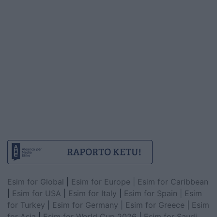
Esim for Global
|
Esim for Europe
|
Esim for Caribbean
|
Esim for USA
|
Esim for Italy
|
Esim for Spain
|
Esim
for Turkey
|
Esim for Germany
|
Esim for Greece
|
Esim
for Asia
|
Esim for World Cup 2026
|
Esim for Saudi