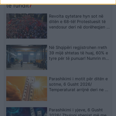
të fundit
Revolta qytetare hyn sot në
ditën e 68-të! Protestuesit të
vendosur deri në dorëheqjen e
kryeministrit Rama
Në Shqipëri regjistrohen rreth
39 mijë shtetas të huaj, 60% e
tyre për të punuar! Numrin më
të madhe të lejeve të qëndrimit
e kanë…
Parashikimi i motit për ditën e
sotme, 6 Gusht 2026/
Temperaturat arrijnë deri ne 38
gradë
Parashikimi i yjeve, 6 Gusht
2026/ Zbuloni shenjat më me