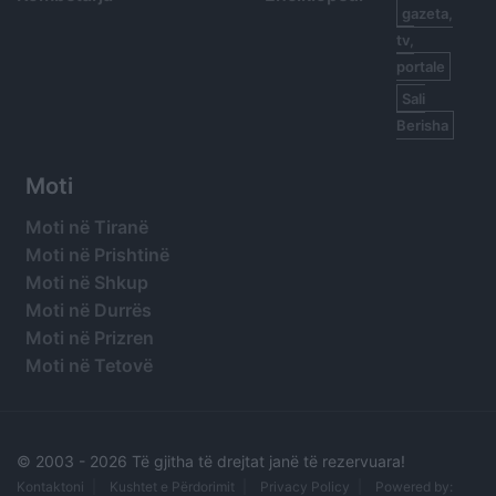
gazeta,
tv,
portale
Sali
Berisha
Moti
Moti në Tiranë
Moti në Prishtinë
Moti në Shkup
Moti në Durrës
Moti në Prizren
Moti në Tetovë
© 2003 -
2026 Të gjitha të drejtat janë të rezervuara!
Kontaktoni
Kushtet e Përdorimit
Privacy Policy
Powered by: