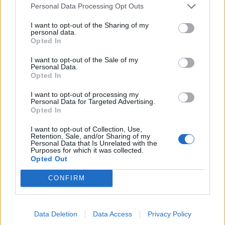
madhe të lejeve të
Personal Data Processing Opt Outs
qëndrimit e kanë…
I want to opt-out of the Sharing of my
personal data.
Opted In
I want to opt-out of the Sale of my
Personal Data.
Parashikimi i yjeve, 6
Eric Wendt konfirmohet
Opted In
Gusht 2026/ Zbuloni
nga Senati si ambasador i
shenjat më me fat për
SHBA-së në Shqipëri,
I want to opt-out of processing my
Personal Data for Targeted Advertising.
ditën e sotme
emërimi pret firmën e
Opted In
Trump
I want to opt-out of Collection, Use,
Retention, Sale, and/or Sharing of my
Personal Data that Is Unrelated with the
Purposes for which it was collected.
Opted Out
CONFIRM
Futbolli librazhdas në zi,
Aksident fatal në Durrës,
ndahet nga jeta Besnik
makina përplas për vdekje
Çota, ish-kapiten dhe ish-
këmbësorin; drejtuesi
Data Deletion
Data Access
Privacy Policy
trajner i Sopotit
shoqërohet në polici