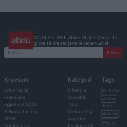
© 2003 -
2026 Albeu Online Media. Të
gjitha të drejtat janë të rezervuara!
Search
Kryesore
Kategori
Tags
Erion Veliaj
Lifestyle
Edi Rama
Free Esim
Showbiz
Albania
Zgjedhjet 2025
Tech
News
Belinda Balluku
Shëndetësi
Ilir Meta
SPAK
Argetim
Piranjat
Kombëtarja
Enciklopedi