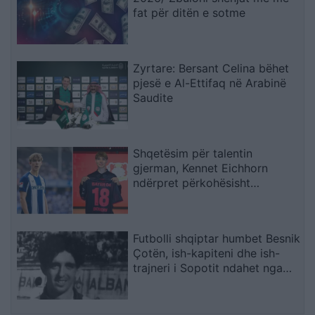
fat për ditën e sotme
Zyrtare: Bersant Celina bëhet
pjesë e Al-Ettifaq në Arabinë
Saudite
Shqetësim për talentin
gjerman, Kennet Eichhorn
ndërpret përkohësisht
karrierën për arsye
shëndetësore
Futbolli shqiptar humbet Besnik
Çotën, ish-kapiteni dhe ish-
trajneri i Sopotit ndahet nga
jeta në moshën 56-vjeçare