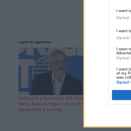
I want t
Opted 
I want t
Opted 
Lajme të ngjashme:
I want 
Advertis
Opted 
I want t
of my P
was col
Opted 
Deklaratat e Gjukanoviç dhe Osmanit,
Gjukanoviç f
Rama: Ballkani i Hapur nuk do të ndalet
rreth Ballkan
sepse është e ardhmja
nuk e kam d