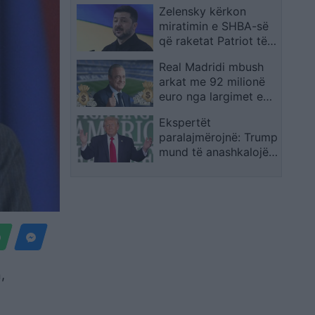
Zelensky kërkon
miell, ndaj tyre duhen
miratimin e SHBA-së
hedhur mbeturina
që raketat Patriot të
prodhohen në Ukrainë
Real Madridi mbush
arkat me 92 milionë
euro nga largimet e
futbollistëve që s’ishin
Ekspertët
pjesë e skuadrës
paralajmërojnë: Trump
sezonin e kaluar
mund të anashkalojë
vendimin e Gjykatës
për shtetësinë
amerikane
,