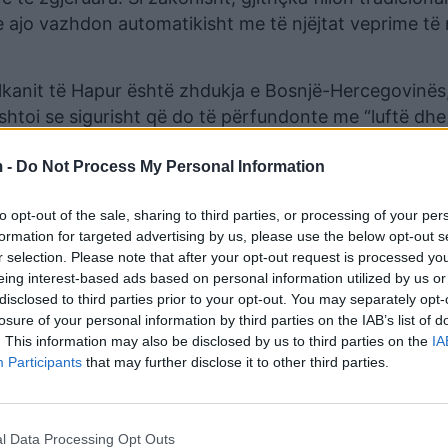
he ajo vazhdon automatikisht me të njëjtat veprime t
Ballkanit të Hapur është zhdukja e Bosnjë-Hercegovinës,
htoi se sigurisht që do të përfundonte me “luftë dhe
 -
Do Not Process My Personal Information
ur më 29 korrik dhe u finalizuan me nënshkrimin e dy
ërore që kanë për qëllim lehtësimin e lëvizjes së n
to opt-out of the sale, sharing to third parties, or processing of your per
portin, eksportin dhe lëvizjen mallrave, bashkëpunimi
formation for targeted advertising by us, please use the below opt-out s
r selection. Please note that after your opt-out request is processed y
e të Serbisë, Maqedonisë së Veriut dhe Shqipërisë.
eing interest-based ads based on personal information utilized by us or
disclosed to third parties prior to your opt-out. You may separately opt-
losure of your personal information by third parties on the IAB’s list of
. This information may also be disclosed by us to third parties on the
IA
Participants
that may further disclose it to other third parties.
l Data Processing Opt Outs