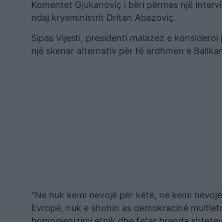
Komentet Gjukanoviç i bëri përmes një intervis
ndaj kryeministrit Dritan Abazoviç.
Sipas Vijesti, presidenti malazez e konsidero
një skenar alternativ për të ardhmen e Ballka
“Ne nuk kemi nevojë për këtë, ne kemi nevojë
Evropë, nuk e shohin as demokracinë multietni
homogjenizimi etnik dhe fetar brenda shteteve 