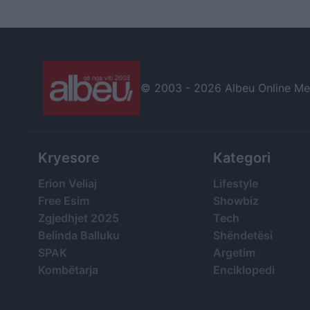
rikthehet bora
amerikane
© 2003 -
2026 Albeu Online Medi
Kryesore
Kategori
Erion Veliaj
Lifestyle
Free Esim
Showbiz
Zgjedhjet 2025
Tech
Belinda Balluku
Shëndetësi
SPAK
Argetim
Kombëtarja
Enciklopedi