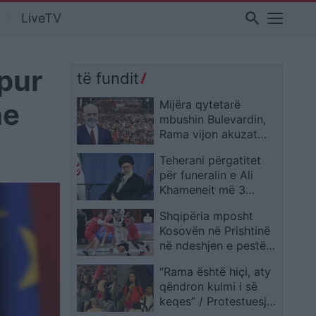
search
LiveTV
apur
të fundit
he
Mijëra qytetarë
mbushin Bulevardin,
Rama vijon akuzat
ndaj protestuesve dhe
Teherani përgatitet
ia atribuon situatën
për funeralin e Ali
qytetarëve, jo
Khameneit më 3
korrupsionit e
korrik, Irani publikon
premtimeve të
Shqipëria mposht
axhendën zyrtare dhe
pambajtura
Kosovën në Prishtinë
pret delegacione nga
në ndeshjen e pestë
rreth 100 shtete
të kualifikueseve për
“Rama është hiçi, aty
“Eurobasket”
qëndron kulmi i së
keqes” / Protestuesja:
Mos çoni dëm vezë e