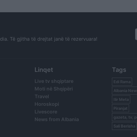
të kufizuara po të ishin
burrë
mbajtur premtimet e
aleatëve
a. Të gjitha të drejtat janë të rezervuara!
Linqet
Tags
Live tv shqiptare
Edi Rama
Moti në Shqipëri
Albania New
Travel
Ilir Meta
Horoskopi
Piranjat
Livescore
gazeta, tv, p
News from Albania
Sali Berisha