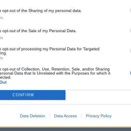
o opt-out of the Sharing of my personal data.
In
o opt-out of the Sale of my Personal Data.
In
to opt-out of processing my Personal Data for Targeted
ing.
In
o opt-out of Collection, Use, Retention, Sale, and/or Sharing
ersonal Data that Is Unrelated with the Purposes for which it
lected.
Out
CONFIRM
let për dallimet me Abazoviçin
Abazoviç, kërkesë presidentit të ri
it të Hapur: I di qëndrimet e tij,
vendimin e Gjukanoviç për zgjedhj
ert
parakohshme
Data Deletion
Data Access
Privacy Policy