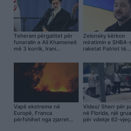
Teherani përgatitet për
Zelensky kërkon
funeralin e Ali Khameneit
miratimin e SHBA-
më 3 korrik, Irani
raketat Patriot të
publikon axhendën
prodhohen në Ukr
zyrtare dhe pret
delegacione nga rreth
100 shtete
Vapë ekstreme në
Video/ Sherr për p
Europë, Franca
në Florida, një gru
përfshihet nga zjarret
për vdekje 62-vjeça
ndërsa veriut të Italisë i
viktima veteran i u