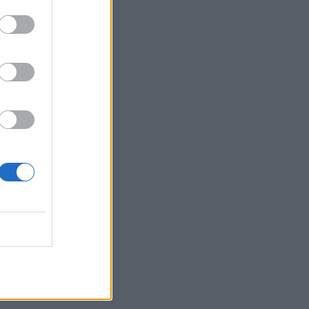
Belgium
: Anulo
et e