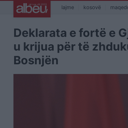
lajme
kosovë
maqed
Deklarata e fortë e G
u krijua për të zhd
Bosnjën