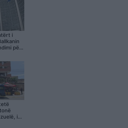
tërt i
allkanin
ndimi për
 fazën e
tetë
 tonë
zuelë, i
it një