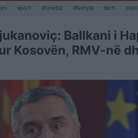
oni
sport
showbiz
lifestyle
tech
moti
jukanoviç: Ballkani i H
ukur Kosovën, RMV-në d