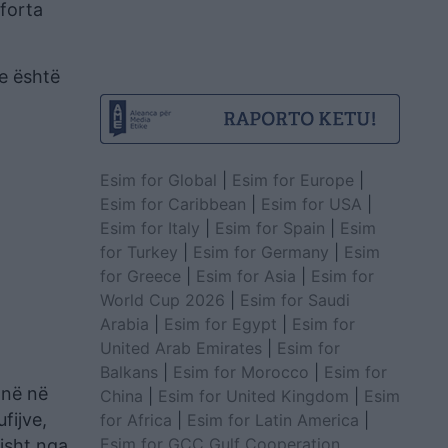
 forta
se është
Esim for Global
|
Esim for Europe
|
Esim for Caribbean
|
Esim for USA
|
Esim for Italy
|
Esim for Spain
|
Esim
for Turkey
|
Esim for Germany
|
Esim
for Greece
|
Esim for Asia
|
Esim for
World Cup 2026
|
Esim for Saudi
Arabia
|
Esim for Egypt
|
Esim for
United Arab Emirates
|
Esim for
Balkans
|
Esim for Morocco
|
Esim for
onë në
China
|
Esim for United Kingdom
|
Esim
fijve,
for Africa
|
Esim for Latin America
|
Esim for GCC Gulf Cooperation
lisht nga