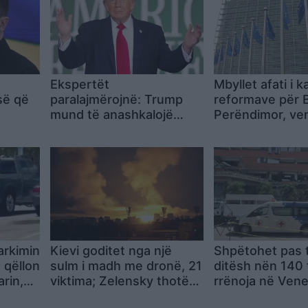
Ekspertët
Mbyllet afati i ka
së që
paralajmërojnë: Trump
reformave për B
mund të anashkalojë
Perëndimor, ve
ainë
vendimin e Gjykatës për
fondet kalon në
shtetësinë amerikane
vlerësimit
arkimin
Kievi goditet nga një
Shpëtohet pas 
a qëllon
sulm i madh me dronë, 21
ditësh nën 140
rin,
viktima; Zelensky thotë
rrënoja në Vene
shtrisë
se pasojat do të ishin më
mbijeton tërmet