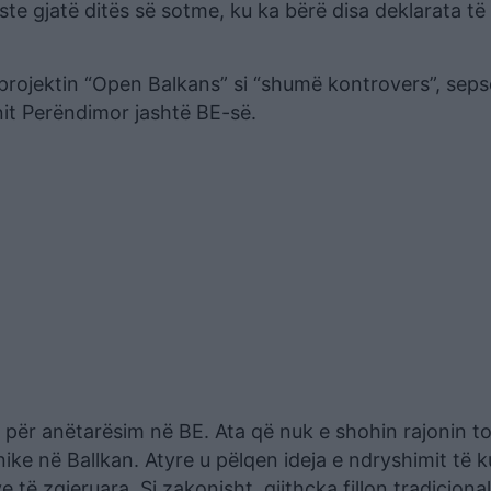
te gjatë ditës së sotme, ku ka bërë disa deklarata të
i projektin “Open Balkans” si “shumë kontrovers”, sep
nit Perëndimor jashtë BE-së.
 për anëtarësim në BE. Ata që nuk e shohin rajonin t
ke në Ballkan. Atyre u pëlqen ideja e ndryshimit të ku
të zgjeruara. Si zakonisht, gjithçka fillon tradiciona