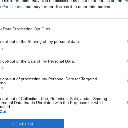
. This information may also be disclosed by us to third parties on the
IA
Participants
that may further disclose it to other third parties.
l Data Processing Opt Outs
o opt-out of the Sharing of my personal data.
In
o opt-out of the Sale of my Personal Data.
In
to opt-out of processing my Personal Data for Targeted
ing.
In
o opt-out of Collection, Use, Retention, Sale, and/or Sharing
ersonal Data that Is Unrelated with the Purposes for which it
lected.
Out
CONFIRM