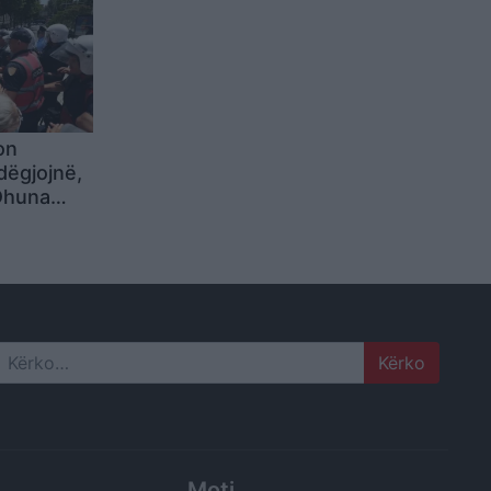
eç;
ihet në
on
dëgjojnë,
Dhuna
ve,
ratët
end që të
orin
Search
Moti