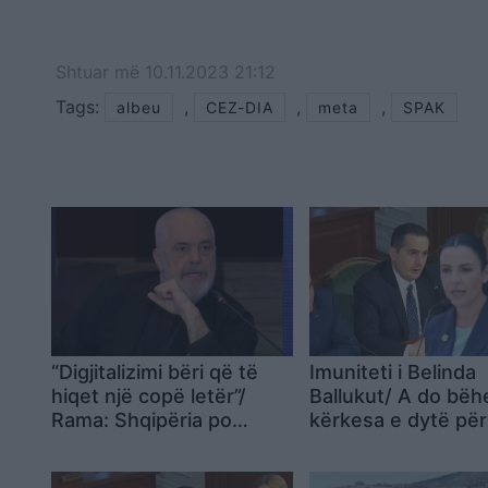
Shtuar
më
10.11.2023 21:12
Tags:
,
,
,
albeu
CEZ-DIA
meta
SPAK
“Digjitalizimi bëri që të
Imuniteti i Belinda
hiqet një copë letër”/
Ballukut/ A do bëh
Rama: Shqipëria po
kërkesa e dytë për
punon për modelin e parë
arrestim, ja përgjigj
të IA për prokurimet
kreu i SPAK para