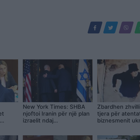
New York Times: SHBA
Zbardhen zhvill
et
njoftoi Iranin për një plan
tjera për atenta
izraelit ndaj
biznesmenit uk
rt
negociatorëve iranianë
Monako, identif
dyshuara kryeso