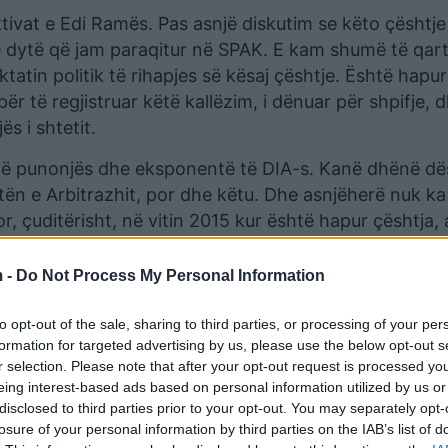
tivat e Edi Ramës. Pas asnjë diskutim se këto çështje
e dytë që jam paraqitur në SPAK. E kam shumë të qar
ktatin politik të rihapjes së kësaj çështje. Është hapur
ër të regjistruar këtë kallëzim, i dënuar për shpifje,
s i shtetit.
enë punonjës dhe eksponentë të DIA-s. Kanë dhënë dë
ën e Arbitrazhit, por dhe këtu. Dhe asnjëherë nuk ka
 çuditërisht, në vitin 2015 kur është hapur çështja, a
rmim dhe të gjitha shpifjet vijnë vetëm për një qëllim, 
që kishte bërë në detyrë. Dhe Damian Gjikuri bashkë
 -
Do Not Process My Personal Information
shkëpunim me Prokurorinë, ia mbyllin çështjen për ta
to opt-out of the sale, sharing to third parties, or processing of your per
formation for targeted advertising by us, please use the below opt-out s
015, ishte administratore e njërës prej kompanive që m
r selection. Please note that after your opt-out request is processed y
eing interest-based ads based on personal information utilized by us or
fikime dhe mashtrime dhe asaj vitin tjetër i mbyllet kj
disclosed to third parties prior to your opt-out. You may separately opt-
tore për shpifje dhe shantazhe”, tha Meta.
losure of your personal information by third parties on the IAB’s list of