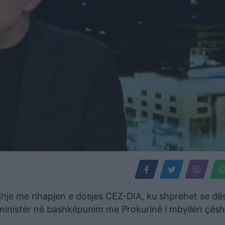
ë lidhje me rihapjen e dosjes CEZ-DIA, ku shprehet se dë
h-ministër në bashkëpunim me Prokurinë i mbyllën çësh