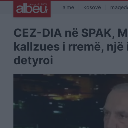
lajme
kosovë
maqed
CEZ-DIA në SPAK, Me
kallzues i rremë, një
detyroi