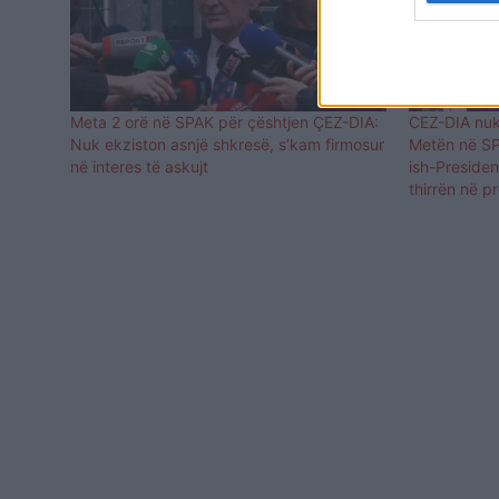
Meta 2 orë në SPAK për çështjen ÇEZ-DIA:
CEZ-DIA nuk
Nuk ekziston asnjë shkresë, s’kam firmosur
Metën në SPA
në interes të askujt
ish-Presiden
thirrën në p