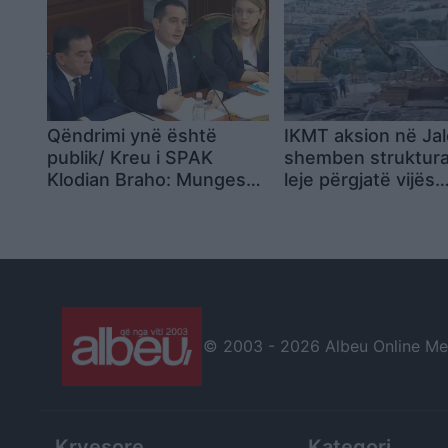
publike
deputeteve: Ka shk
ligjeve, s’mund të 
do jetë vendimmarr
por…
Qëndrimi ynë është
IKMT aksion në Jal
publik/ Kreu i SPAK
shemben struktura
Klodian Braho: Mungesa
leje përgjatë vijës
e një mase sigurimi
bregdetare
dëmton një hetim,
mendoj se Balluku
s’duhet të ketë imunitet
© 2003 -
2026 Albeu Online Medi
Kryesore
Kategori