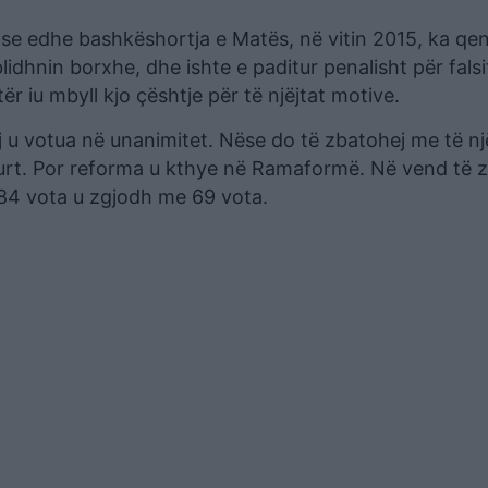
h se edhe bashkëshortja e Matës, në vitin 2015, ka qe
idhnin borxhe, dhe ishte e paditur penalisht për falsi
ër iu mbyll kjo çështje për të njëjtat motive.
 u votua në unanimitet. Nëse do të zbatohej me të nj
gurt. Por reforma u kthye në Ramaformë. Në vend të z
84 vota u zgjodh me 69 vota.