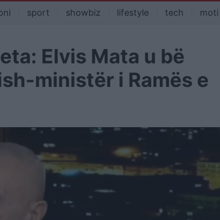
oni
sport
showbiz
lifestyle
tech
moti
ta: Elvis Mata u bë
 ish-ministër i Ramës e