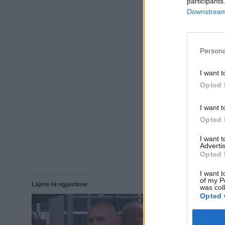
participants
Downstream 
Persona
I want t
Opted 
I want t
Opted 
I want 
Advertis
Opted 
I want t
of my P
Lajme të ngjashme:
was col
Opted 