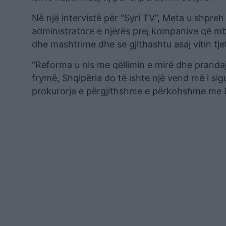
Në një intervistë për “Syri TV”, Meta u shpre
administratore e njërës prej kompanive që mbl
dhe mashtrime dhe se gjithashtu asaj vitin tjet
“Reforma u nis me qëllimin e mirë dhe prandaj
frymë, Shqipëria do të ishte një vend më i si
prokurorja e përgjithshme e përkohshme me 