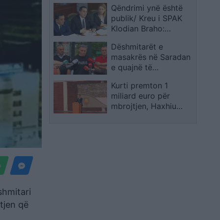
dhe bishtalecin’ për
Qëndrimi ynë është
identifikohet e
pozicion jashtë loje
publik/ Kreu i SPAK
dyshuara kryesore,
Klodian Braho:
një grua rreth 30 vjeç;
Mungesa e një mase
Interpoli përfshihet në
Dëshmitarët e
sigurimi dëmton një
arrestim
masakrës në Saradan
hetim, mendoj se
e quajnë të
Balluku s’duhet të ketë
papranueshëm
imunitet
Kurti premton 1
dënimin me 12 vjet
miliard euro për
burg për Ekrem
mbrojtjen, Haxhiu
Bajroviqin
rithekson synimin e
Kosovës për NATO në
diplomimin e
kadetëve të FSK-së
shmitari
tjen që