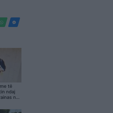
ime të
tin ndaj
rainas në
ikohet e
re, një