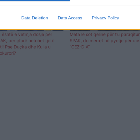
Data Deletion
Data Access
Privacy Policy
 është e vetmja dosje për
Meta lë sot qelinë për t’u paraqitu
K, për çfarë hetohet tjetër
SPAK, do merret në pyetje për dos
ti! Pse Duçka dhe Kulla u
“CEZ-DIA”
rokurori?