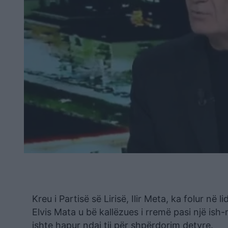
Kreu i Partisë së Lirisë, Ilir Meta, ka folur n
Elvis Mata u bë kallëzues i rremë pasi një is
ishte hapur ndaj tij për shpërdorim detyre.