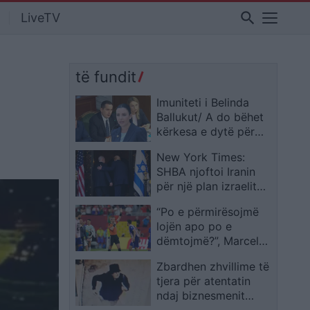
search
LiveTV
të fundit
Imuniteti i Belinda
Ballukut/ A do bëhet
kërkesa e dytë për
arrestim, ja përgjigjrt
New York Times:
kreu i SPAK para
SHBA njoftoi Iranin
deputeteve: Ka
për një plan izraelit
shkelje të ligjeve,
ndaj negociatorëve
s’mund të them si do
“Po e përmirësojmë
iranianë
jetë vendimmarrja,
lojën apo po e
por…
dëmtojmë?”, Marcelo
Balboa sulmon
Zbardhen zhvillime të
teknologjinë që
tjera për atentatin
sinjalizon edhe
ndaj biznesmenit
‘lidhëset e këpucëve
ukrainas në Monako,