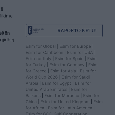
në
fikime
ëjtën
gjidhej
Esim for Global
|
Esim for Europe
|
Esim for Caribbean
|
Esim for USA
|
Esim for Italy
|
Esim for Spain
|
Esim
for Turkey
|
Esim for Germany
|
Esim
for Greece
|
Esim for Asia
|
Esim for
World Cup 2026
|
Esim for Saudi
Arabia
|
Esim for Egypt
|
Esim for
United Arab Emirates
|
Esim for
Balkans
|
Esim for Morocco
|
Esim for
China
|
Esim for United Kingdom
|
Esim
for Africa
|
Esim for Latin America
|
Esim for GCC Gulf Cooperation