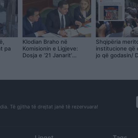
elje të
grua rreth 30 vj
them si
Interpoli përfsh
ja,
arrestim
ë,
Klodian Braho në
Shqipëria merit
t pa
Komisionin e Ligjeve:
institucione që 
Dosja e ‘21 Janarit’
jo që godasin/ 
mbetet nën hetim
ndaj protestues
reagojnë Demok
Evropianë: Në v
dialogojnë përd
shkopinj gome
a. Të gjitha të drejtat janë të rezervuara!
Linqet
Tags